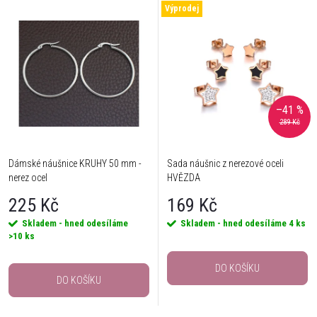
Výprodej
–41 %
289 Kč
Dámské náušnice KRUHY 50 mm -
Sada náušnic z nerezové oceli
nerez ocel
HVĚZDA
225 Kč
169 Kč
Skladem - hned odesíláme
Skladem - hned odesíláme
4 ks
>10 ks
DO KOŠÍKU
DO KOŠÍKU