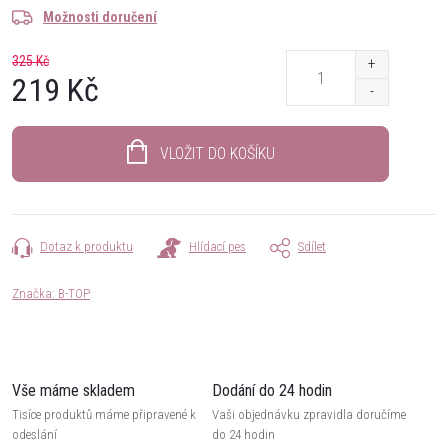
Možnosti doručení
325 Kč
219 Kč
Měrná
cena:
VLOŽIT DO KOŠÍKU
Dotaz k produktu
Hlídací pes
Sdílet
Značka:
B-TOP
Vše máme skladem
Dodání do 24 hodin
Tisíce produktů máme připravené k
Vaši objednávku zpravidla doručíme
odeslání
do 24 hodin