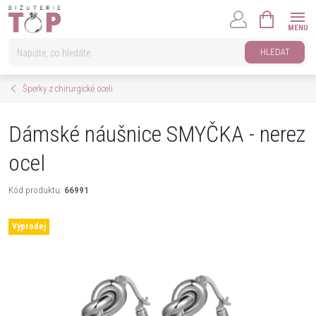
Přejít
NÁKUPNÍ
na
KOŠÍK
obsah
HLEDAT
Šperky z chirurgické oceli
Dámské náušnice SMYČKA - nerez
ocel
Kód produktu:
66991
Výprodej