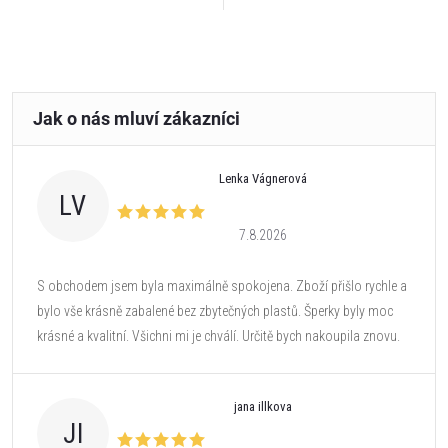
Lenka Vágnerová
LV
7.8.2026
S obchodem jsem byla maximálně spokojena. Zboží přišlo rychle a
bylo vše krásně zabalené bez zbytečných plastů. Šperky byly moc
krásné a kvalitní. Všichni mi je chválí. Určitě bych nakoupila znovu.
jana illkova
JI