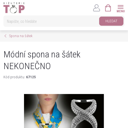
Přejít
NÁKUPNÍ
na
KOŠÍK
obsah
HLEDAT
Spona na šátek
Módní spona na šátek
NEKONEČNO
Kód produktu:
67125