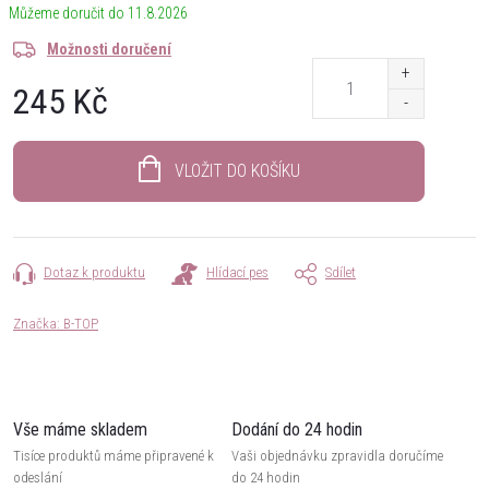
11.8.2026
Možnosti doručení
245 Kč
Měrná
cena:
VLOŽIT DO KOŠÍKU
Dotaz k produktu
Hlídací pes
Sdílet
Značka:
B-TOP
Vše máme skladem
Dodání do 24 hodin
Tisíce produktů máme připravené k
Vaši objednávku zpravidla doručíme
odeslání
do 24 hodin