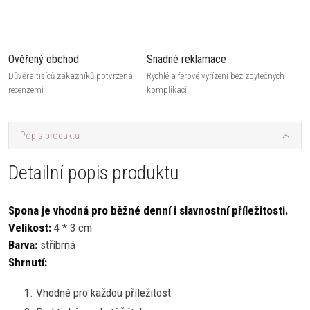
Ověřený obchod
Snadné reklamace
Důvěra tisíců zákazníků potvrzená
Rychlé a férové vyřízení bez zbytečných
recenzemi
komplikací
Popis produktu
Detailní popis produktu
Spona je vhodná pro běžné denní i slavnostní příležitosti.
Velikost:
4 * 3 cm
Barva:
stříbrná
Shrnutí:
Vhodné pro každou příležitost