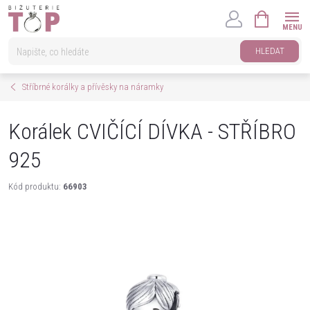
Přejít
NÁKUPNÍ
na
KOŠÍK
obsah
HLEDAT
Stříbrné korálky a přívěsky na náramky
Korálek CVIČÍCÍ DÍVKA - STŘÍBRO
925
Kód produktu:
66903