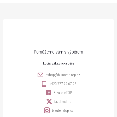
Z
á
p
a
t
Lucie
í
eshop
@
bizuterie-top.cz
+420 777 72 67 23
BizuterieTOP
bizuterietop
bizuterietop_cz