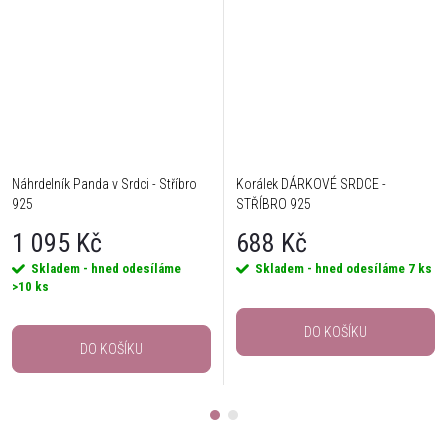
Náhrdelník Panda v Srdci - Stříbro
Korálek DÁRKOVÉ SRDCE -
925
STŘÍBRO 925
1 095 Kč
688 Kč
Skladem - hned odesíláme
Skladem - hned odesíláme
7 ks
>10 ks
DO KOŠÍKU
DO KOŠÍKU