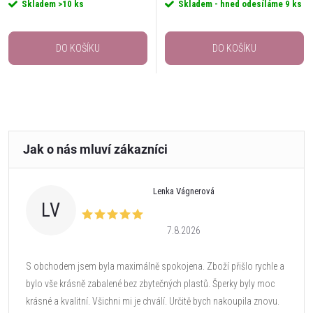
Skladem
>10 ks
Skladem - hned odesíláme
9 ks
DO KOŠÍKU
DO KOŠÍKU
Lenka Vágnerová
LV
7.8.2026
S obchodem jsem byla maximálně spokojena. Zboží přišlo rychle a
bylo vše krásně zabalené bez zbytečných plastů. Šperky byly moc
krásné a kvalitní. Všichni mi je chválí. Určitě bych nakoupila znovu.