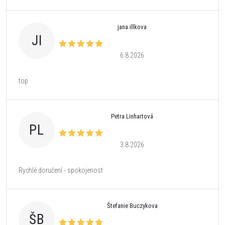
jana illkova
JI
6.8.2026
top
Petra Linhartová
PL
3.8.2026
Rychlé doručení - spokojenost
Štefanie Buczykova
ŠB