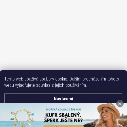
Sledovat na Instagramu
Tento web používá soubory cookie. Dalším procházením tohoto
webu vyjadřujete souhlas s jejich používáním.
Bižutéria TOP
Vše k mobilu
Mobil příslušenství
Issa-Garden
Nastavení
Copyright 2017-2026
Bižuterie TOP CZ
. Všechna práva vyhrazena.
Souhlasím
Vytvořil Shoptet