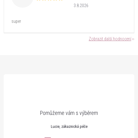
3.8.2026
super
Zobrazit další hodnocení
Z
á
p
a
t
Lucie