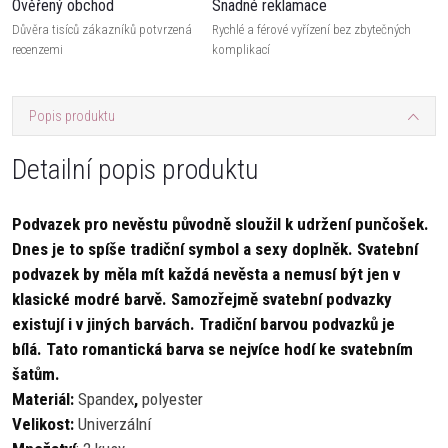
Ověřený obchod
Snadné reklamace
Důvěra tisíců zákazníků potvrzená
Rychlé a férové vyřízení bez zbytečných
recenzemi
komplikací
Popis produktu
Detailní popis produktu
Podvazek pro nevěstu původně sloužil k udržení punčošek.
Dnes je to spíše tradiční symbol a sexy doplněk. Svatební
podvazek by měla mít každá nevěsta a nemusí být jen v
klasické modré barvě. Samozřejmě svatební podvazky
existují i v jiných barvách. Tradiční barvou podvazků je
bílá. Tato romantická barva se nejvíce hodí ke svatebním
šatům.
Materiál:
Spandex
,
polyester
Velikost:
Univerzální