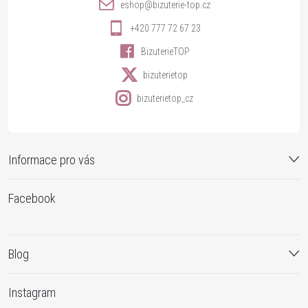
í
eshop
@
bizuterie-top.cz
+420 777 72 67 23
BizuterieTOP
bizuterietop
bizuterietop_cz
Informace pro vás
Facebook
Blog
Instagram