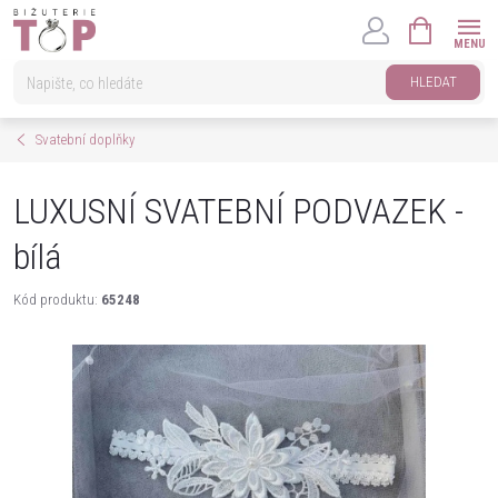
Přejít
NÁKUPNÍ
na
KOŠÍK
obsah
HLEDAT
Svatební doplňky
LUXUSNÍ SVATEBNÍ PODVAZEK -
bílá
Kód produktu:
65248