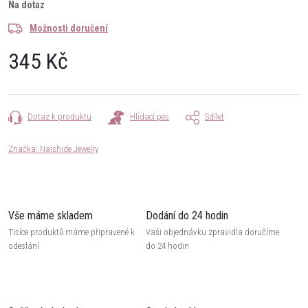
Na dotaz
Možnosti doručení
345 Kč
Měrná
cena:
Dotaz k produktu
Hlídací pes
Sdílet
Značka:
Naishide Jewelry
Vše máme skladem
Dodání do 24 hodin
Tisíce produktů máme připravené k
Vaši objednávku zpravidla doručíme
odeslání
do 24 hodin