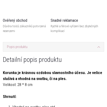
Ověřený obchod
Snadné reklamace
Důvěra tisíců zákazníků potvrzená
Rychlé a férové vyřízení bez zbytečných
recenzemi
komplikací
Popis produktu
Detailní popis produktu
Korunka je krásnou ozdobou slavnostního účesu. Je velice
slušivá a vhodná na svatbu, či na ples.
Velikost: 28 * 8 cm
Shrnutí: