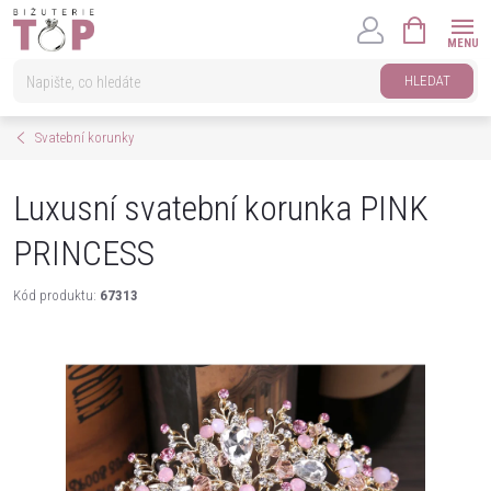
Přejít
NÁKUPNÍ
na
KOŠÍK
obsah
HLEDAT
Svatební korunky
Luxusní svatební korunka PINK
PRINCESS
Kód produktu:
67313