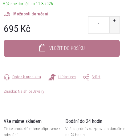
11.8.2026
Možnosti doručení
695 Kč
Měrná
cena:
VLOŽIT DO KOŠÍKU
Dotaz k produktu
Hlídací pes
Sdílet
Značka:
Naishide Jewelry
Vše máme skladem
Dodání do 24 hodin
Tisíce produktů máme připravené k
Vaši objednávku zpravidla doručíme
odeslání
do 24 hodin