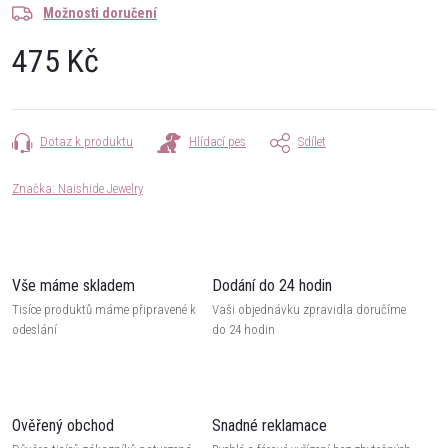
Možnosti doručení
475 Kč
Měrná
cena:
Dotaz k produktu
Hlídací pes
Sdílet
Značka:
Naishide Jewelry
Vše máme skladem
Dodání do 24 hodin
Tisíce produktů máme připravené k
Vaši objednávku zpravidla doručíme
odeslání
do 24 hodin
Ověřený obchod
Snadné reklamace