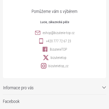
a
t
Lucie
í
eshop
@
bizuterie-top.cz
+420 777 72 67 23
BizuterieTOP
bizuterietop
bizuterietop_cz
Informace pro vás
Facebook