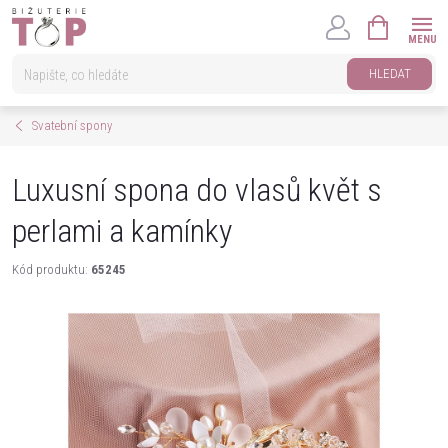
Přejít
NÁKUPNÍ
na
KOŠÍK
obsah
HLEDAT
Svatební spony
Luxusní spona do vlasů květ s
perlami a kamínky
Kód produktu:
65245