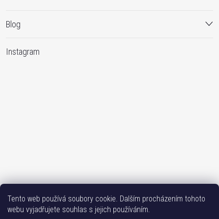
Blog
Instagram
Sledovat na Instagramu
Tento web používá soubory cookie. Dalším procházením tohoto
webu vyjadřujete souhlas s jejich používáním.
Bižutéria TOP
Vše k mobilu
Mobil příslušenství
Issa-Garden