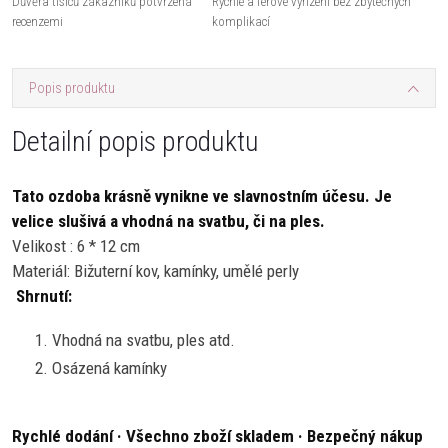
Důvěra tisíců zákazníků potvrzená
Rychlé a férové vyřízení bez zbytečných
recenzemi
komplikací
Popis produktu
Detailní popis produktu
Tato ozdoba krásně vynikne ve slavnostním účesu. Je
velice slušivá a vhodná na svatbu, či na ples.
Velikost : 6 * 12 cm
Materiál: Bižuterní kov, kamínky, umělé perly
Shrnutí:
Vhodná na svatbu, ples atd.
Osázená kamínky
Rychlé dodání · Všechno zboží skladem · Bezpečný nákup