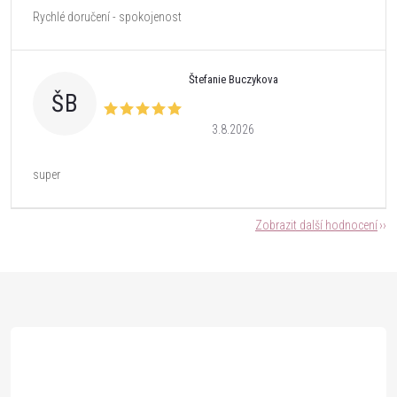
Rychlé doručení - spokojenost
Štefanie Buczykova
ŠB
3.8.2026
super
Zobrazit další hodnocení
Z
á
p