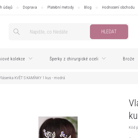
h údajů
Doprava
Platební metody
Blog
Hodnocení obchodu
HLEDAT
iové kolekce
Šperky z chirurgické oceli
Brože
Vlásenka KVĚT S KAMÍNKY 1 kus - modrá
Vl
ku
Kód p