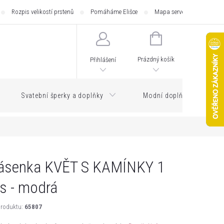
Rozpis velikostí prstenů
Pomáháme Elišce
Mapa serveru
Zásilk
NÁKUPNÍ
KOŠÍK
Prázdný košík
Přihlášení
Svatební šperky a doplňky
Modní doplňky
ásenka KVĚT S KAMÍNKY 1
s - modrá
roduktu:
65807