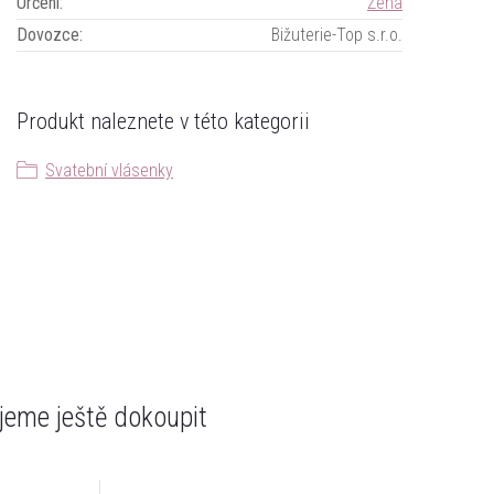
Určení
:
Žena
Dovozce
:
Bižuterie-Top s.r.o.
Produkt naleznete v této kategorii
Svatební vlásenky
eme ještě dokoupit