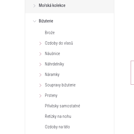
Mořská kolekce
t
Bižuterie
r
Brože
a
Ozdoby do vlasů
n
Náušnice
Náhrdelníky
n
Náramky
í
Soupravy bižuterie
Prsteny
p
Přívěsky samostatné
a
Řetízky na nohu
n
Ozdoby na tělo