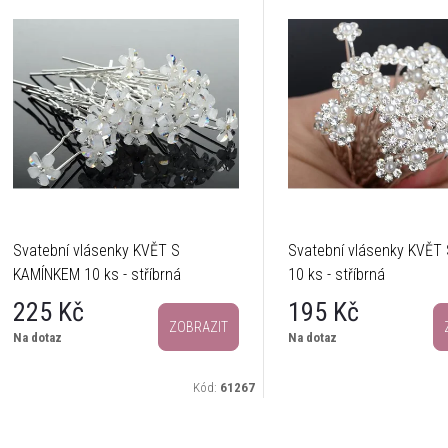
Svatební vlásenky KVĚT S
Svatební vlásenky KVĚT
KAMÍNKEM 10 ks - stříbrná
10 ks - stříbrná
225 Kč
195 Kč
ZOBRAZIT
Na dotaz
Na dotaz
Kód:
61267