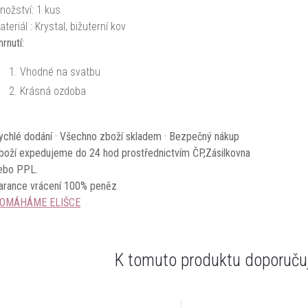
nožství: 1 kus
ateriál : Krystal, bižuterní kov
hrnutí:
Vhodné na svatbu
Krásná ozdoba
ychlé dodání · Všechno zboží skladem · Bezpečný nákup
boží expedujeme do 24 hod prostřednictvím ČP,Zásilkovna
ebo PPL.
arance vrácení 100% peněz
OMÁHÁME ELIŠCE
K tomuto produktu doporučuj