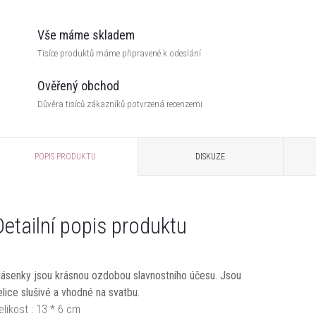
Vše máme skladem
Tisíce produktů máme připravené k odeslání
Ověřený obchod
Důvěra tisíců zákazníků potvrzená recenzemi
POPIS PRODUKTU
DISKUZE
Detailní popis produktu
lásenky jsou krásnou ozdobou slavnostního účesu. Jsou
elice slušivé a vhodné na svatbu.
elikost : 13 * 6 cm