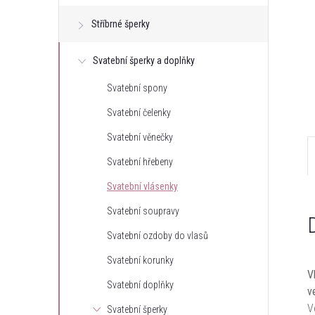
e
Stříbrné šperky
l
Svatební šperky a doplňky
Svatební spony
Svatební čelenky
Svatební věnečky
Svatební hřebeny
Svatební vlásenky
Svatební soupravy
Svatební ozdoby do vlasů
Svatební korunky
V
Svatební doplňky
v
V
Svatební šperky