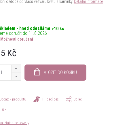
bní ozdoba do vlasů ve tvaru květu s kamínky.
Detailní informace
Skladem - hned odesíláme
>10 ks
11.8.2026
Možnosti doručení
5 Kč
á
VLOŽIT DO KOŠÍKU
Dotaz k produktu
Hlídací pes
Sdílet
Tisk
ka:
Naishide Jewelry