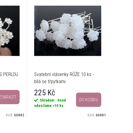
 S PERLOU
Svatební vlásenky RŮŽE 10 ks -
bílá se třpytkami
225 Kč
ZOBRAZIT
DO KOŠÍKU
Skladem - hned
odesíláme
>10 ks
Kód:
60882
Kód:
60881