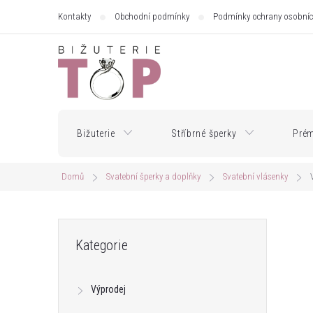
Přejít
Kontakty
Obchodní podmínky
Podmínky ochrany osobníc
na
obsah
Bižuterie
Stříbrné šperky
Prém
Domů
Svatební šperky a doplňky
Svatební vlásenky
P
Přeskočit
Kategorie
kategorie
o
Výprodej
s