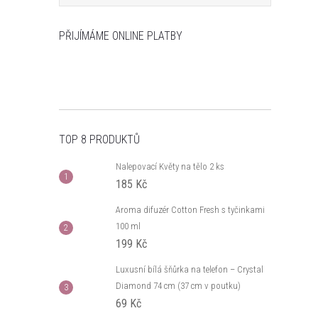
PŘIJÍMÁME ONLINE PLATBY
TOP 8 PRODUKTŮ
Nalepovací Květy na tělo 2 ks
185 Kč
Aroma difuzér Cotton Fresh s tyčinkami
100 ml
199 Kč
Luxusní bílá šňůrka na telefon – Crystal
Diamond 74 cm (37 cm v poutku)
69 Kč