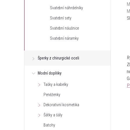
M
Svatební náhrdelníky
M
S
Svatební sety
Svatební náušnice
Svatební náramky
R
Šperky z chirurgické oceli
Z
n
Modní doplňky
G
Tašky a kabelky
P
Peněženky
Dekorativní kosmetika
Šátky a šály
Batohy