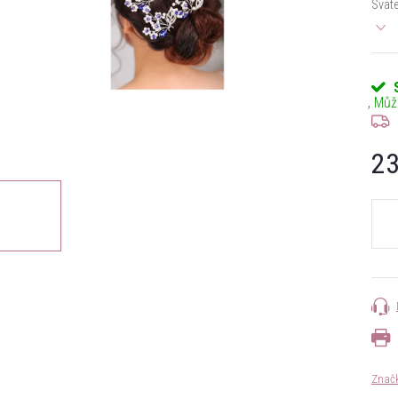
Svate
23
Měrn
cena:
Znač