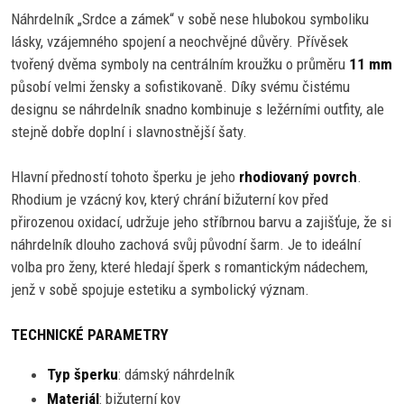
Náhrdelník „Srdce a zámek“ v sobě nese hlubokou symboliku
lásky, vzájemného spojení a neochvějné důvěry. Přívěsek
tvořený dvěma symboly na centrálním kroužku o průměru
11 mm
působí velmi žensky a sofistikovaně. Díky svému čistému
designu se náhrdelník snadno kombinuje s ležérními outfity, ale
stejně dobře doplní i slavnostnější šaty.
Hlavní předností tohoto šperku je jeho
rhodiovaný povrch
.
Rhodium je vzácný kov, který chrání bižuterní kov před
přirozenou oxidací, udržuje jeho stříbrnou barvu a zajišťuje, že si
náhrdelník dlouho zachová svůj původní šarm. Je to ideální
volba pro ženy, které hledají šperk s romantickým nádechem,
jenž v sobě spojuje estetiku a symbolický význam.
TECHNICKÉ PARAMETRY
Typ šperku
: dámský náhrdelník
Materiál
: bižuterní kov