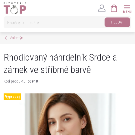
Přejít
NÁKUPNÍ
na
KOŠÍK
obsah
HLEDAT
Valentýn
Rhodiovaný náhrdelník Srdce a
zámek ve stříbrné barvě
Kód produktu:
65918
Výprodej