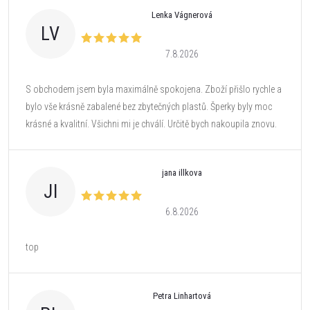
Lenka Vágnerová
LV
7.8.2026
S obchodem jsem byla maximálně spokojena. Zboží přišlo rychle a
bylo vše krásně zabalené bez zbytečných plastů. Šperky byly moc
krásné a kvalitní. Všichni mi je chválí. Určitě bych nakoupila znovu.
jana illkova
JI
6.8.2026
top
Petra Linhartová