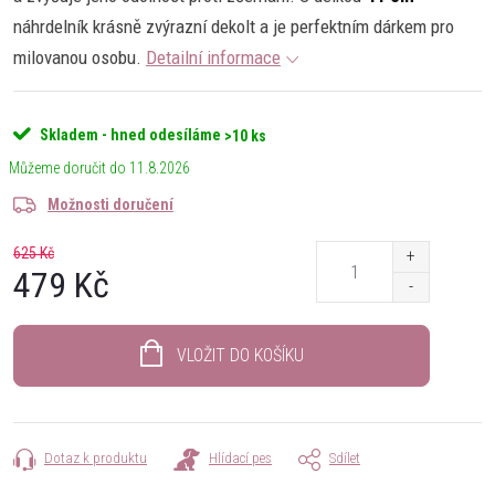
náhrdelník krásně zvýrazní dekolt a je perfektním dárkem pro
milovanou osobu.
Detailní informace
Skladem - hned odesíláme
>10 ks
11.8.2026
Možnosti doručení
625 Kč
479 Kč
Měrná
cena:
VLOŽIT DO KOŠÍKU
Dotaz k produktu
Hlídací pes
Sdílet