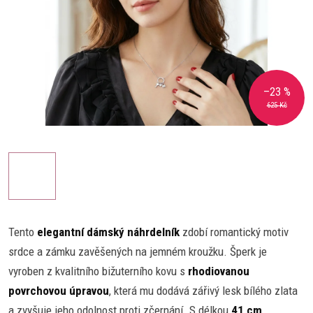
–23 %
625 Kč
Tento
elegantní dámský náhrdelník
zdobí romantický motiv
srdce a zámku zavěšených na jemném kroužku. Šperk je
vyroben z kvalitního bižuterního kovu s
rhodiovanou
povrchovou úpravou
, která mu dodává zářivý lesk bílého zlata
a zvyšuje jeho odolnost proti zčernání. S délkou
41 cm