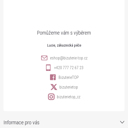
á
p
a
t
Lucie
í
eshop
@
bizuterie-top.cz
+420 777 72 67 23
BizuterieTOP
bizuterietop
bizuterietop_cz
Informace pro vás