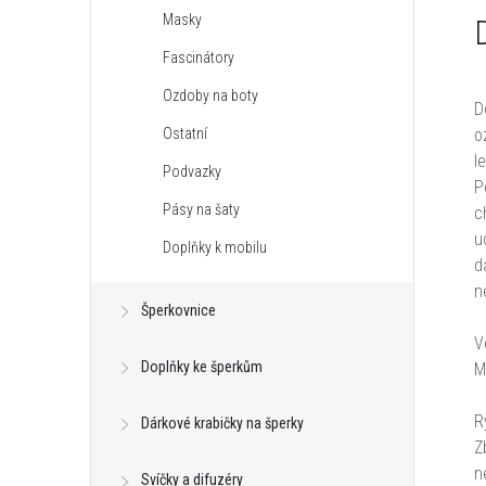
Masky
Fascinátory
Ozdoby na boty
D
Ostatní
o
l
Podvazky
P
Pásy na šaty
c
u
Doplňky k mobilu
d
n
Šperkovnice
V
Doplňky ke šperkům
M
R
Dárkové krabičky na šperky
Z
n
Svíčky a difuzéry