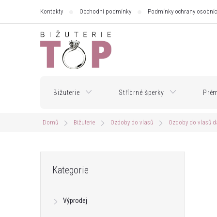
Přejít
Kontakty
Obchodní podmínky
Podmínky ochrany osobníc
na
obsah
Bižuterie
Stříbrné šperky
Prém
Domů
Bižuterie
Ozdoby do vlasů
Ozdoby do vlasů 
P
Přeskočit
Kategorie
kategorie
o
Výprodej
s