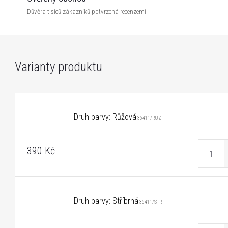
Důvěra tisíců zákazníků potvrzená recenzemi
Druh barvy: Růžová
36411/RUZ
390 Kč
Druh barvy: Stříbrná
36411/STR