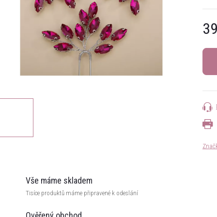
39
Měrn
cena:
Znač
Vše máme skladem
Tisíce produktů máme připravené k odeslání
Ověřený obchod