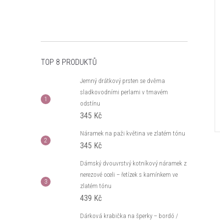
TOP 8 PRODUKTŮ
Jemný drátkový prsten se dvěma
sladkovodními perlami v tmavém
odstínu
345 Kč
Náramek na paži květina ve zlatém tónu
345 Kč
Dámský dvouvrstvý kotníkový náramek z
nerezové oceli – řetízek s kamínkem ve
zlatém tónu
439 Kč
Dárková krabička na šperky – bordó /