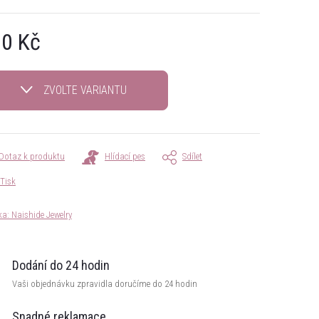
0 Kč
á
ZVOLTE VARIANTU
Dotaz k produktu
Hlídací pes
Sdílet
Tisk
ka:
Naishide Jewelry
Dodání do 24 hodin
Vaši objednávku zpravidla doručíme do 24 hodin
Snadné reklamace