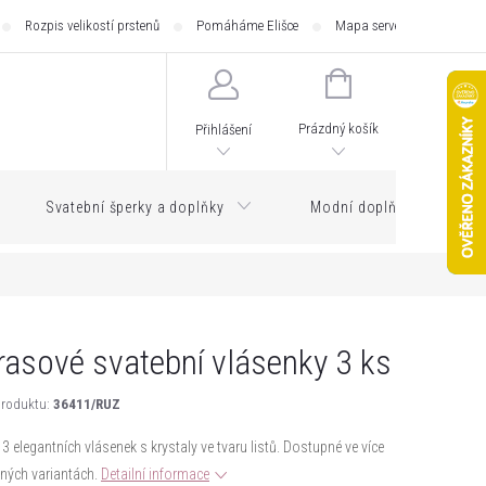
Rozpis velikostí prstenů
Pomáháme Elišce
Mapa serveru
Zásilk
NÁKUPNÍ
KOŠÍK
Prázdný košík
Přihlášení
Svatební šperky a doplňky
Modní doplňky
rasové svatební vlásenky 3 ks
roduktu:
36411/RUZ
3 elegantních vlásenek s krystaly ve tvaru listů. Dostupné ve více
ných variantách.
Detailní informace