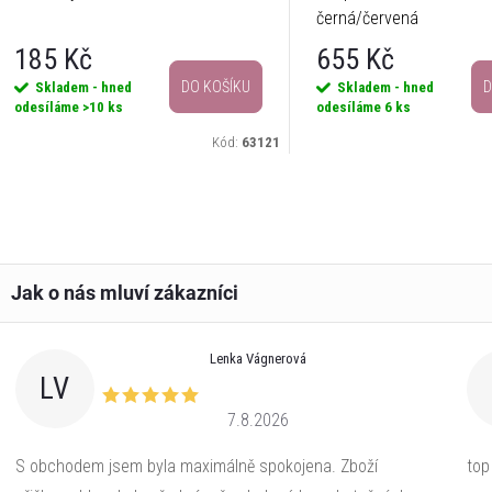
černá/červená
185 Kč
655 Kč
DO KOŠÍKU
D
Skladem - hned
Skladem - hned
odesíláme
>10 ks
odesíláme
6 ks
Kód:
63121
Lenka Vágnerová
LV
7.8.2026
S obchodem jsem byla maximálně spokojena. Zboží
top