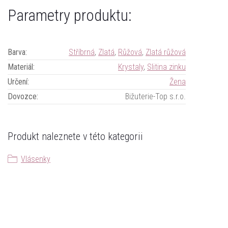
Parametry produktu:
Barva
:
Stříbrná
,
Zlatá
,
Růžová
,
Zlatá růžová
Materiál
:
Krystaly
,
Slitina zinku
Určení
:
Žena
Dovozce
:
Bižuterie-Top s.r.o.
Produkt naleznete v této kategorii
Vlásenky