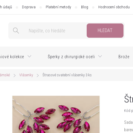
h údajů
Doprava
Platební metody
Blog
Hodnocení obchodu
HLEDAT
iové kolekce
Šperky z chirurgické oceli
Brože
dámské
Vlásenky
Štrasové svatební vlásenky 3 ks
Št
Kód p
Sada 
barev