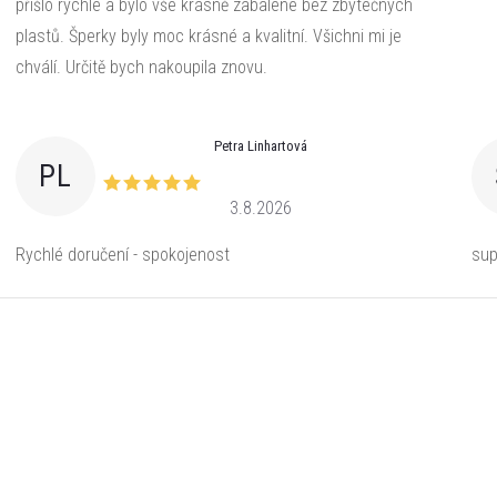
přišlo rychle a bylo vše krásně zabalené bez zbytečných
plastů. Šperky byly moc krásné a kvalitní. Všichni mi je
chválí. Určitě bych nakoupila znovu.
Petra Linhartová
PL
3.8.2026
Rychlé doručení - spokojenost
sup