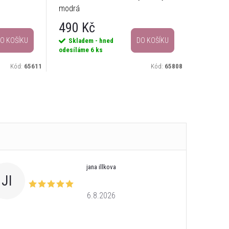
modrá
490 Kč
O KOŠÍKU
DO KOŠÍKU
Skladem - hned
odesíláme
6 ks
Kód:
65611
Kód:
65808
jana illkova
JI
6.8.2026