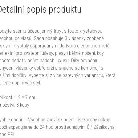
Detailní popis produktu
odejte svému účesu jemný třpyt s touto krystalovou
zdobou do vlasů. Sada obsahuje 3 vlásenky zdobené
esklými krystaly uspořádanými do tvaru elegantních listů.
erfektní pro svatební účesy, plesy i běžné nošení, kdy
hcete dodat vlasům nádech luxusu. Díky pevnému
chycení vlásenky dobře drží a snadno se kombinují s
alšími doplňky. Vyberte si z více barevných variant tu, která
ejlépe doplní váš styl.
elikost : 12 * 7 cm
nožství: 3 kusy
ychlé dodání · Všechno zboží skladem · Bezpečný nákup
boží expedujeme do 24 hod prostřednictvím ČP, Zásilkovna
ebo PPL