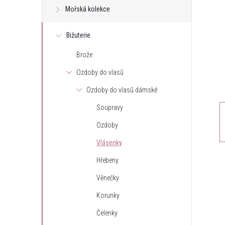
Mořská kolekce
t
Bižuterie
r
Brože
a
Ozdoby do vlasů
n
Ozdoby do vlasů dámské
Soupravy
n
Ozdoby
í
Vlásenky
Hřebeny
p
Věnečky
a
Korunky
n
Čelenky