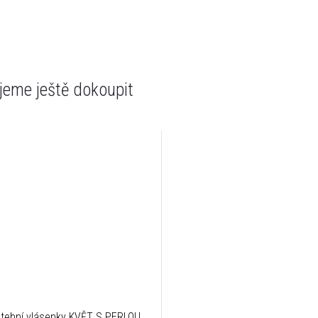
eme ještě dokoupit
tební vlásenky KVĚT S PERLOU