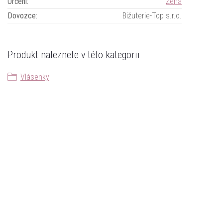
Určení
:
Žena
Dovozce
:
Bižuterie-Top s.r.o.
Produkt naleznete v této kategorii
Vlásenky