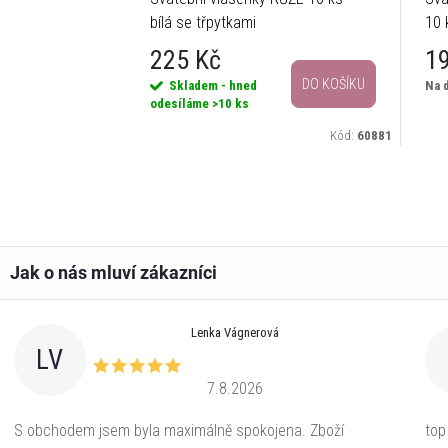
bílá se třpytkami
10 
225 Kč
1
DO KOŠÍKU
Skladem - hned
Na 
odesíláme
>10 ks
Kód:
60881
Lenka Vágnerová
LV
7.8.2026
S obchodem jsem byla maximálně spokojena. Zboží
top