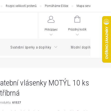
Rozpis velikostí prstenů
Pomáháme Elišce
Mapa serveru
Zásilk
NÁKUPNÍ
KOŠÍK
Prázdný košík
Přihlášení
Svatební šperky a doplňky
Modní doplňky
atební vlásenky MOTÝL 10 ks
stříbrná
roduktu:
61527