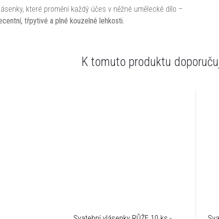
lásenky, které promění každý účes v něžné umělecké dílo –
ecentní, třpytivé a plné kouzelné lehkosti.
K tomuto produktu doporučuj
Svatební vlásenky RŮŽE 10 ks -
Sva