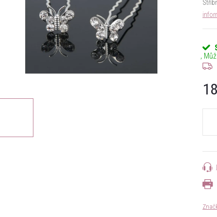
Stříb
info
18
Měrn
cena:
Znač