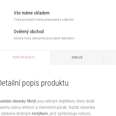
Vše máme skladem
Tisíce produktů máme připravené k odeslání
Ověřený obchod
Důvěra tisíců zákazníků potvrzená recenzemi
POPIS PRODUKTU
DISKUZE
Detailní popis produktu
vatební vlásenky Motýl
jsou něžným doplňkem, který dodá
ašemu účesu lehkost a slavnostní půvab. Každá vlásenka
e zdobena drobným
motýlkem
, jenž symbolizuje volnost,