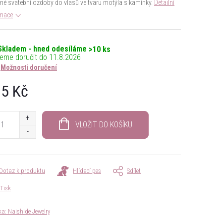
rné svatební ozdoby do vlasů ve tvaru motýla s kamínky.
Detailní
rmace
Skladem - hned odesíláme
>10 ks
11.8.2026
Možnosti doručení
5 Kč
á
VLOŽIT DO KOŠÍKU
Dotaz k produktu
Hlídací pes
Sdílet
Tisk
ka:
Naishide Jewelry