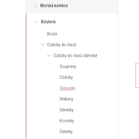
Mořská kolekce
t
Bižuterie
r
Brože
a
Ozdoby do vlasů
n
Ozdoby do vlasů dámské
Soupravy
n
Ozdoby
í
Vlásenky
Hřebeny
p
Věnečky
a
Korunky
n
Čelenky