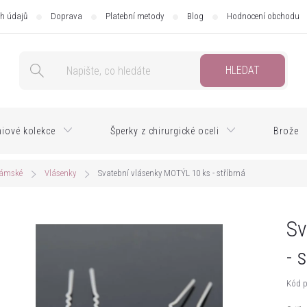
h údajů
Doprava
Platební metody
Blog
Hodnocení obchodu
HLEDAT
iové kolekce
Šperky z chirurgické oceli
Brože
dámské
Vlásenky
Svatební vlásenky MOTÝL 10 ks - stříbrná
Sv
- 
Kód p