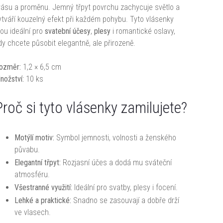
rásu a proměnu. Jemný třpyt povrchu zachycuje světlo a
ytváří kouzelný efekt při každém pohybu. Tyto vlásenky
sou ideální pro
svatební účesy
,
plesy
i romantické oslavy,
dy chcete působit elegantně, ale přirozeně.
ozměr:
1,2 × 6,5 cm
nožství:
10 ks
Proč si tyto vlásenky zamilujete?
Motýlí motiv:
Symbol jemnosti, volnosti a ženského
půvabu.
Elegantní třpyt:
Rozjasní účes a dodá mu sváteční
atmosféru.
Všestranné využití:
Ideální pro svatby, plesy i focení.
Lehké a praktické:
Snadno se zasouvají a dobře drží
ve vlasech.