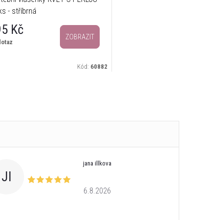
ks - stříbrná
95 Kč
ZOBRAZIT
dotaz
Kód:
60882
jana illkova
JI
6.8.2026