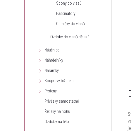
Spony do vlasů
e
Fascinátory
l
Gumičky do vlasů
Ozdoby do vlasů dětské
Náušnice
Náhrdelníky
Náramky
Soupravy bižuterie
Prsteny
Přívěsky samostatné
Řetízky na nohu
S
v
Ozdoby na tělo
j