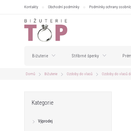
Přejít
Kontakty
Obchodní podmínky
Podmínky ochrany osobníc
na
obsah
Bižuterie
Stříbrné šperky
Prém
Domů
Bižuterie
Ozdoby do vlasů
Ozdoby do vlasů 
P
Přeskočit
Kategorie
kategorie
o
Výprodej
s