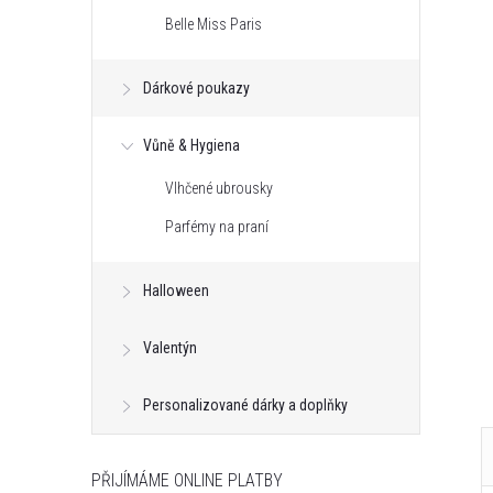
Belle Miss Paris
Dárkové poukazy
Vůně & Hygiena
nský náramek z
Minimalistické ocelové náušnice
ů a oceli - křížek
WHITE STONE ve tvaru kříže s
Vlhčené ubrousky
bílými zirkony - Chirurgická ocel
348 Kč
Parfémy na praní
DO KOŠÍKU
DO KOŠÍKU
ned
Skladem - hned
ks
odesíláme
5 ks
Halloween
Kód:
72936
Kód:
JK0090
Valentýn
Personalizované dárky a doplňky
PŘIJÍMÁME ONLINE PLATBY