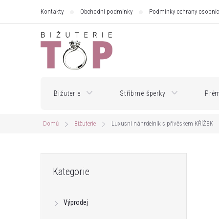
Přejít
Kontakty
Obchodní podmínky
Podmínky ochrany osobníc
na
obsah
Bižuterie
Stříbrné šperky
Prém
Domů
Bižuterie
Luxusní náhrdelník s přívěskem KŘÍŽEK
P
Přeskočit
Kategorie
kategorie
o
Výprodej
s