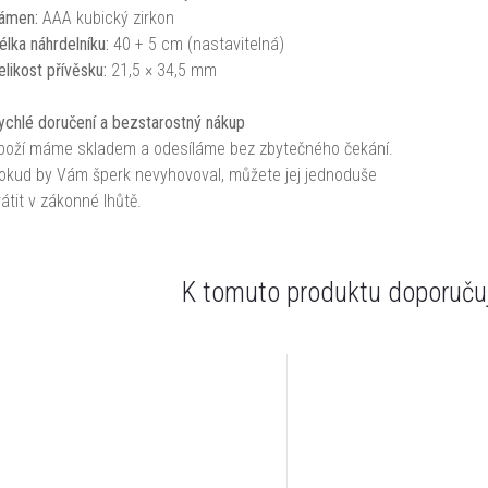
ámen:
AAA kubický zirkon
élka náhrdelníku:
40 + 5 cm (nastavitelná)
elikost přívěsku:
21,5 × 34,5 mm
ychlé doručení a bezstarostný nákup
boží máme skladem a odesíláme bez zbytečného čekání.
okud by Vám šperk nevyhovoval, můžete jej jednoduše
rátit v zákonné lhůtě.
K tomuto produktu doporučuj