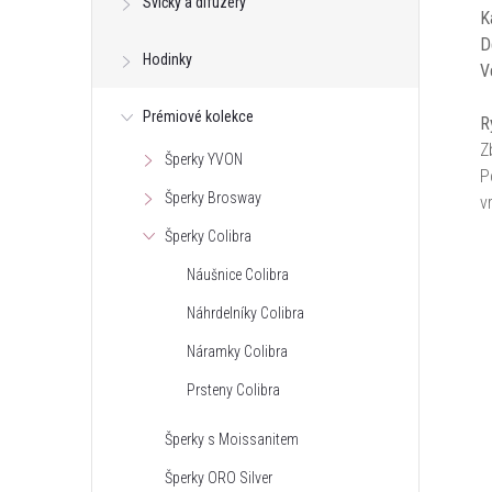
Svíčky a difuzéry
K
D
Hodinky
V
Prémiové kolekce
R
Z
Šperky YVON
P
Šperky Brosway
v
Šperky Colibra
Náušnice Colibra
Náhrdelníky Colibra
Náramky Colibra
Prsteny Colibra
Šperky s Moissanitem
Šperky ORO Silver