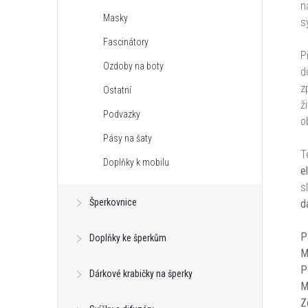
n
Masky
s
Fascinátory
P
Ozdoby na boty
d
z
Ostatní
ž
Podvazky
o
Pásy na šaty
T
Doplňky k mobilu
e
s
Šperkovnice
d
P
Doplňky ke šperkům
M
P
Dárkové krabičky na šperky
M
Z