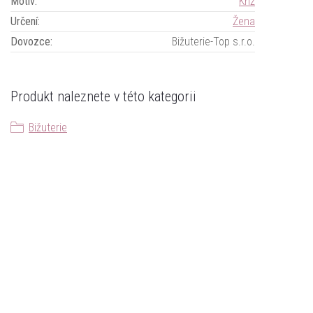
Motiv
:
Kříž
Určení
:
Žena
Dovozce
:
Bižuterie-Top s.r.o.
Produkt naleznete v této kategorii
Bižuterie