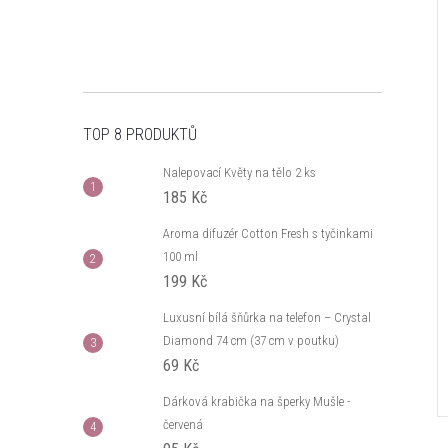
TOP 8 PRODUKTŮ
Nalepovací Květy na tělo 2 ks
185 Kč
Aroma difuzér Cotton Fresh s tyčinkami
100 ml
199 Kč
Luxusní bílá šňůrka na telefon – Crystal
Diamond 74 cm (37 cm v poutku)
69 Kč
Dárková krabička na šperky Mušle -
červená