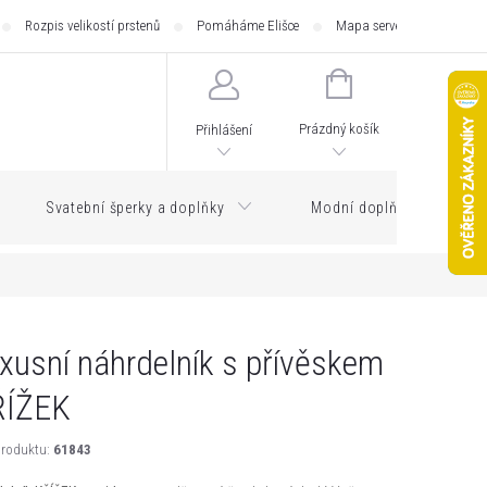
Rozpis velikostí prstenů
Pomáháme Elišce
Mapa serveru
Zásilk
NÁKUPNÍ
KOŠÍK
Prázdný košík
Přihlášení
Svatební šperky a doplňky
Modní doplňky
xusní náhrdelník s přívěskem
ŘÍŽEK
roduktu:
61843