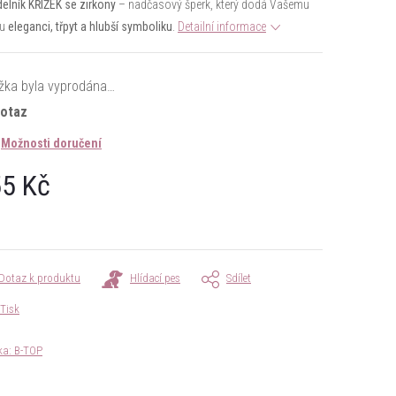
elník KŘÍŽEK se zirkony
– nadčasový šperk, který dodá Vašemu
tu
eleganci, třpyt a hlubší symboliku
.
Detailní informace
žka byla vyprodána…
dotaz
Možnosti doručení
5 Kč
á
Dotaz k produktu
Hlídací pes
Sdílet
Tisk
ka:
B-TOP