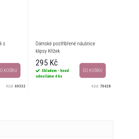
i s
Dámské postříbřené náušnice
Nadčaso
klipsy Křížek
černých 
295 Kč
411 
O KOŠÍKU
DO KOŠÍKU
Skladem - hned
Sklade
odesíláme
4 ks
odesílám
Kód:
69332
Kód:
70428