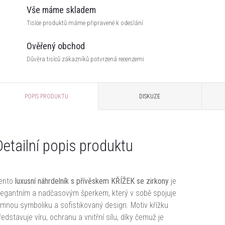
Vše máme skladem
Tisíce produktů máme připravené k odeslání
Ověřený obchod
Důvěra tisíců zákazníků potvrzená recenzemi
POPIS PRODUKTU
DISKUZE
Detailní popis produktu
ento
luxusní náhrdelník s přívěskem KŘÍŽEK se zirkony
je
legantním a nadčasovým šperkem, který v sobě spojuje
emnou symboliku a sofistikovaný design. Motiv křížku
ředstavuje víru, ochranu a vnitřní sílu, díky čemuž je