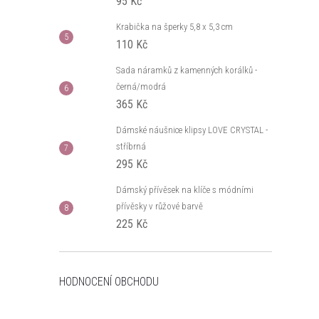
95 Kč
Krabička na šperky 5,8 x 5,3 cm
110 Kč
Sada náramků z kamenných korálků -
černá/modrá
365 Kč
Dámské náušnice klipsy LOVE CRYSTAL -
stříbrná
295 Kč
Dámský přívěsek na klíče s módními
přívěsky v růžové barvě
225 Kč
HODNOCENÍ OBCHODU