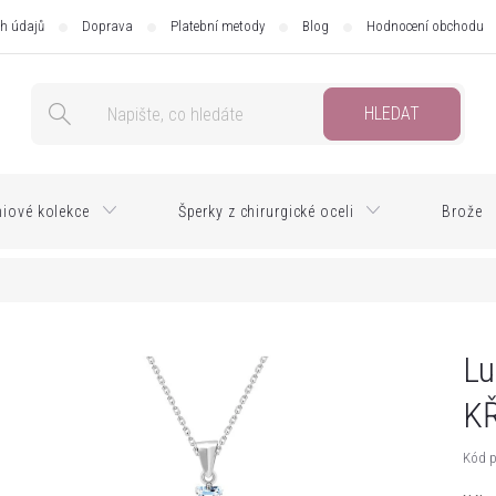
h údajů
Doprava
Platební metody
Blog
Hodnocení obchodu
HLEDAT
iové kolekce
Šperky z chirurgické oceli
Brože
Lu
K
Kód p