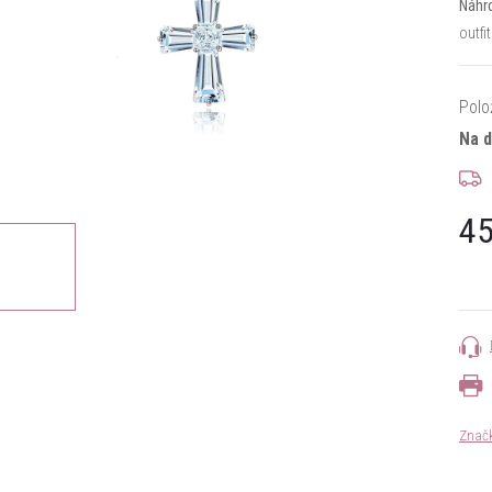
Náhrd
outfi
Polo
Na 
45
Měrn
cena:
Znač