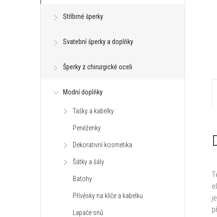
e
Stříbrné šperky
l
Svatební šperky a doplňky
Šperky z chirurgické oceli
Modní doplňky
Tašky a kabelky
Peněženky
Dekorativní kosmetika
Šátky a šály
T
Batohy
e
Přívěsky na klíče a kabelku
j
p
Lapače snů