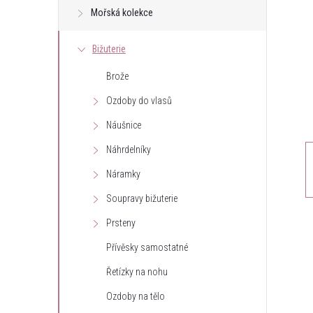
Mořská kolekce
t
Bižuterie
r
Brože
a
Ozdoby do vlasů
n
Náušnice
Náhrdelníky
n
Náramky
í
Soupravy bižuterie
Prsteny
p
Přívěsky samostatné
a
Řetízky na nohu
n
Ozdoby na tělo