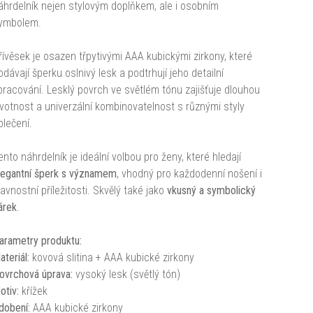
áhrdelník nejen stylovým doplňkem, ale i osobním
ymbolem.
řívěsek je osazen třpytivými AAA kubickými zirkony, které
odávají šperku oslnivý lesk a podtrhují jeho detailní
pracování. Lesklý povrch ve světlém tónu zajišťuje dlouhou
ivotnost a univerzální kombinovatelnost s různými styly
blečení.
ento náhrdelník je ideální volbou pro ženy, které hledají
legantní šperk s významem
, vhodný pro každodenní nošení i
lavnostní příležitosti. Skvělý také jako
vkusný a symbolický
árek
.
arametry produktu:
ateriál:
kovová slitina + AAA kubické zirkony
ovrchová úprava:
vysoký lesk (světlý tón)
otiv:
křížek
dobení:
AAA kubické zirkony