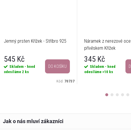
Jemný prsten Křížek - Stříbro 925
Náramek z nerezové ocel
přívěskem Křížek
545 Kč
345 Kč
DO KOŠÍKU
D
Skladem - hned
Skladem - hned
odesíláme
2 ks
odesíláme
>10 ks
Kód:
70737