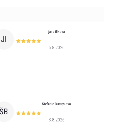
jana illkova
JI
6.8.2026
Štefanie Buczykova
ŠB
3.8.2026