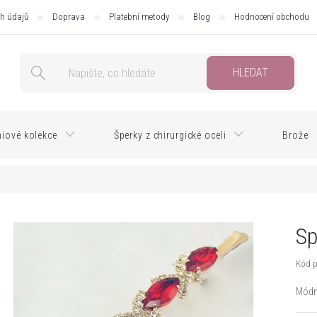
h údajů
Doprava
Platební metody
Blog
Hodnocení obchodu
HLEDAT
iové kolekce
Šperky z chirurgické oceli
Brože
Sp
Kód p
Módn