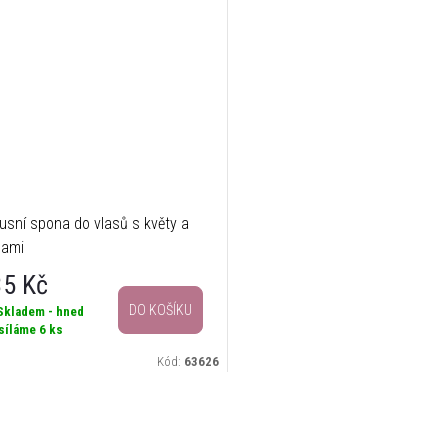
usní spona do vlasů s květy a
lami
35 Kč
DO KOŠÍKU
Skladem - hned
síláme
6 ks
Kód:
63626