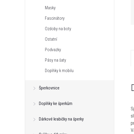
Masky
Fascinátory
Ozdoby na boty
Ostatní
Podvazky
Pásy na šaty
Doplňky k mobilu
Šperkovnice
Doplňky ke šperkům
S
s
Dárkové krabičky na šperky
p
V