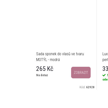
Sada sponek do vlasů ve tvaru
Lux
MOTÝL - modrá
per
265 Kč
3
ZOBRAZIT
Na dotaz
ode
Kód:
62928