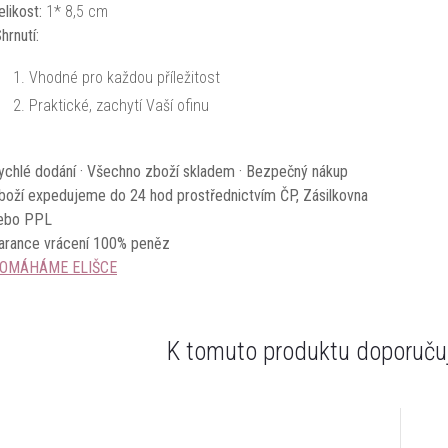
elikost:
1* 8
,5 cm
hrnutí:
Vhodné pro každou příležitost
Praktické, zachytí Vaší ofinu
ychlé dodání · Všechno zboží skladem · Bezpečný nákup
boží expedujeme do 24 hod prostřednictvím ČP, Zásilkovna
ebo PPL
arance vrácení 100% peněz
OMÁHÁME ELIŠCE
K tomuto produktu doporučuj