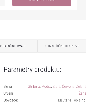
OSTATNÍ INFORMACE
SOUVISEJÍCÍ PRODUKTY
Parametry produktu:
Barva
:
Stříbrná
,
Modrá
,
Zlatá
,
Červená
,
Zelená
Určení
:
Žena
Dovozce
:
Bižuterie-Top s.r.o.