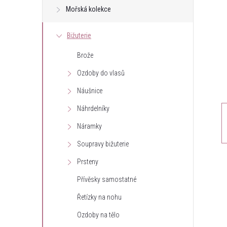
Mořská kolekce
t
Bižuterie
r
Brože
a
Ozdoby do vlasů
n
Náušnice
Náhrdelníky
n
Náramky
í
Soupravy bižuterie
Prsteny
p
Přívěsky samostatné
a
Řetízky na nohu
n
Ozdoby na tělo