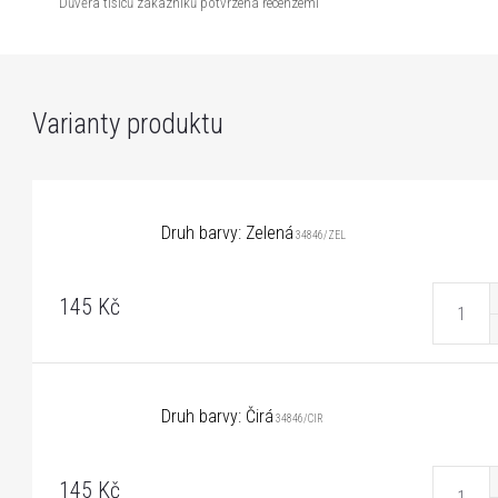
Důvěra tisíců zákazníků potvrzená recenzemi
Druh barvy: Zelená
34846/ZEL
145 Kč
Druh barvy: Čirá
34846/CIR
145 Kč