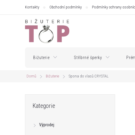
Přejít
Kontakty
Obchodní podmínky
Podmínky ochrany osobníc
na
obsah
Bižuterie
Stříbrné šperky
Prém
Domů
Bižuterie
Spona do vlasů CRYSTAL
P
Přeskočit
Kategorie
kategorie
o
Výprodej
s