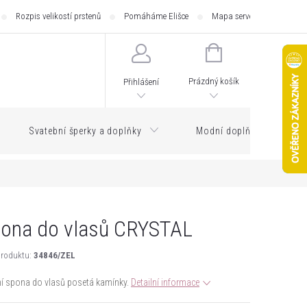
Rozpis velikostí prstenů
Pomáháme Elišce
Mapa serveru
Zásilk
NÁKUPNÍ
KOŠÍK
Prázdný košík
Přihlášení
Svatební šperky a doplňky
Modní doplňky
ona do vlasů CRYSTAL
roduktu:
34846/ZEL
í spona do vlasů posetá kamínky.
Detailní informace