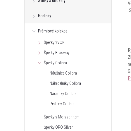
Svíčky a difuzéry
V
S
Hodinky
Prémiové kolekce
Šperky YVON
R
Šperky Brosway
Z
Šperky Colibra
n
G
Náušnice Colibra
P
Náhrdelníky Colibra
Náramky Colibra
Prsteny Colibra
Šperky s Moissanitem
Šperky ORO Silver