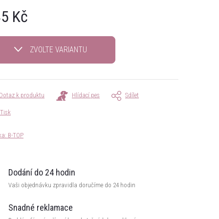
5 Kč
á
ZVOLTE VARIANTU
Dotaz k produktu
Hlídací pes
Sdílet
Tisk
ka:
B-TOP
Dodání do 24 hodin
Vaši objednávku zpravidla doručíme do 24 hodin
Snadné reklamace