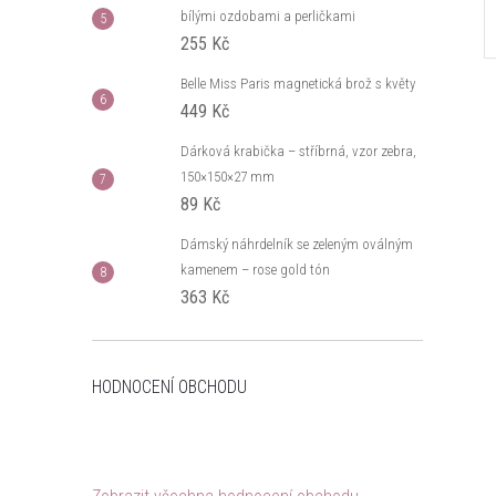
bílými ozdobami a perličkami
255 Kč
Belle Miss Paris magnetická brož s květy
449 Kč
Dárková krabička – stříbrná, vzor zebra,
150×150×27 mm
89 Kč
Dámský náhrdelník se zeleným oválným
kamenem – rose gold tón
363 Kč
HODNOCENÍ OBCHODU