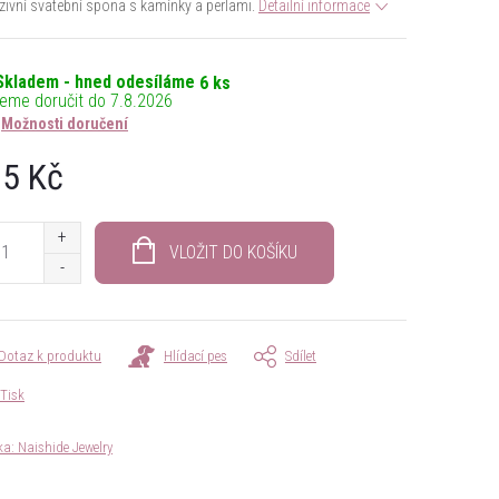
zivní svatební spona s kamínky a perlami.
Detailní informace
Skladem - hned odesíláme
6 ks
7.8.2026
Možnosti doručení
5 Kč
á
VLOŽIT DO KOŠÍKU
Dotaz k produktu
Hlídací pes
Sdílet
Tisk
ka:
Naishide Jewelry