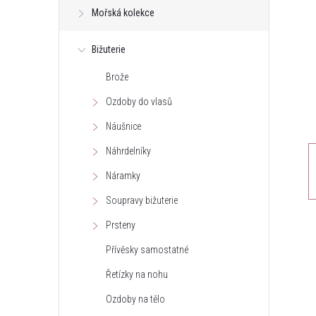
Mořská kolekce
t
Bižuterie
r
Brože
a
Ozdoby do vlasů
n
Náušnice
Náhrdelníky
n
Náramky
í
Soupravy bižuterie
Prsteny
p
Přívěsky samostatné
a
Řetízky na nohu
n
Ozdoby na tělo