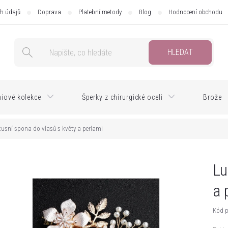
h údajů
Doprava
Platební metody
Blog
Hodnocení obchodu
HLEDAT
iové kolekce
Šperky z chirurgické oceli
Brože
usní spona do vlasů s květy a perlami
Lu
a 
Kód p