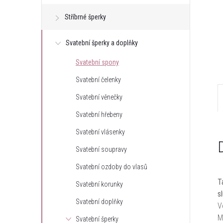
e
Stříbrné šperky
l
Svatební šperky a doplňky
Svatební spony
Svatební čelenky
Svatební věnečky
Svatební hřebeny
Svatební vlásenky
Svatební soupravy
Svatební ozdoby do vlasů
T
Svatební korunky
s
Svatební doplňky
V
M
Svatební šperky