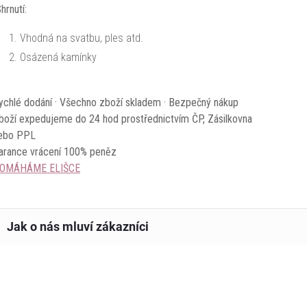
hrnutí:
Vhodná na svatbu, ples atd.
Osázená kamínky
ychlé dodání · Všechno zboží skladem · Bezpečný nákup
boží expedujeme do 24 hod prostřednictvím ČP, Zásilkovna
ebo PPL
arance vrácení 100% peněz
OMÁHÁME ELIŠCE