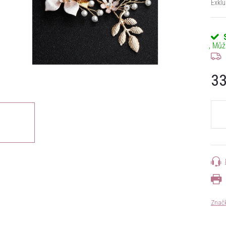
Exklu
33
Měrn
cena:
Znač