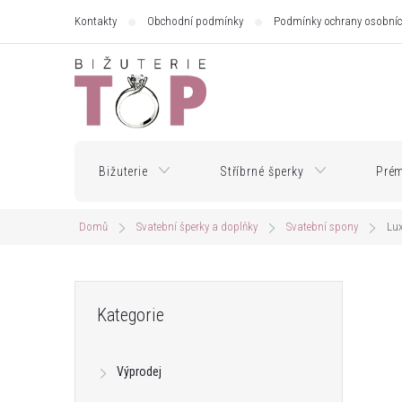
Přejít
Kontakty
Obchodní podmínky
Podmínky ochrany osobníc
na
obsah
Bižuterie
Stříbrné šperky
Prém
Domů
Svatební šperky a doplňky
Svatební spony
Lux
P
Přeskočit
Kategorie
kategorie
o
Výprodej
s