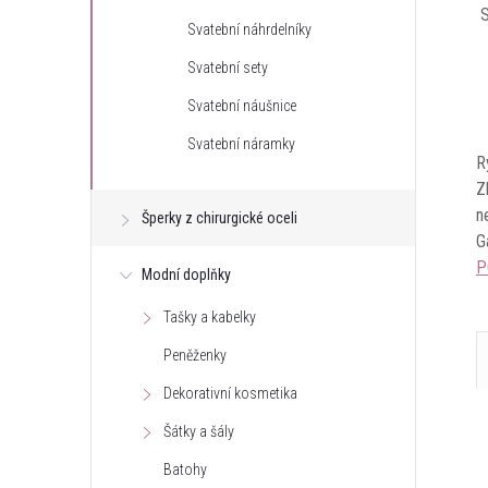
S
Svatební náhrdelníky
Svatební sety
Svatební náušnice
Svatební náramky
R
Z
n
Šperky z chirurgické oceli
G
P
Modní doplňky
Tašky a kabelky
Peněženky
Dekorativní kosmetika
Šátky a šály
Batohy