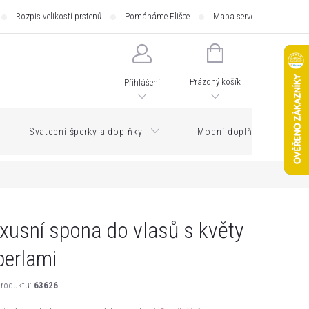
Rozpis velikostí prstenů
Pomáháme Elišce
Mapa serveru
Zásilk
NÁKUPNÍ
KOŠÍK
Prázdný košík
Přihlášení
Svatební šperky a doplňky
Modní doplňky
xusní spona do vlasů s květy
perlami
roduktu:
63626