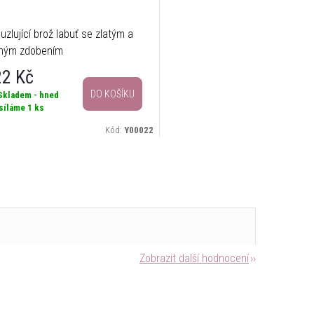
uzlující brož labuť se zlatým a
ným zdobením
22 Kč
DO KOŠÍKU
Skladem - hned
síláme
1 ks
Kód:
Y00022
Zobrazit další hodnocení