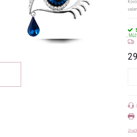
Kovo
vaše
29
Měrn
cena:
Znač