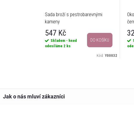
Sada broží s pestrobarevnými
Oko
kameny
čer
547 Kč
3
DO KOŠÍKU
Skladem - hned
odesíláme
2 ks
ode
Kód:
Y00032