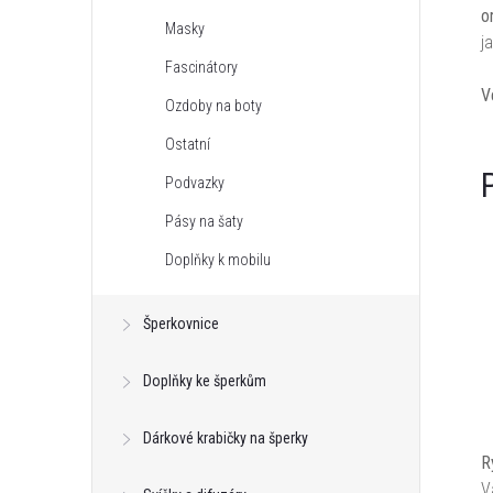
o
Masky
j
Fascinátory
V
Ozdoby na boty
Ostatní
Podvazky
Pásy na šaty
Doplňky k mobilu
Šperkovnice
Doplňky ke šperkům
Dárkové krabičky na šperky
R
V