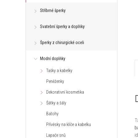
e
Stříbrné šperky
l
Svatební šperky a doplňky
Šperky z chirurgické oceli
Modní doplňky
Tašky a kabelky
Peněženky
Dekorativní kosmetika
Šátky a šály
Batohy
T
Přívěsky na klíče a kabelku
b
i
Lapače snů