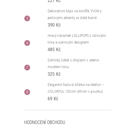
227 Kč
Dekorativní klips na knoflík YVON s
perlovými akcenty ve zlaté barvě
390 Kč
Hravý náramek LOLLIPOPS s růžovými
tóny a cukrovým designem
485 Kč
Dámský šátek s chrpami v zeleno-
modrém tónu
325 Kč
Elegantní fialová šňůrka na telefon –
COLORFUL 120 cm (60 cm v poutku)
69 Kč
HODNOCENÍ OBCHODU