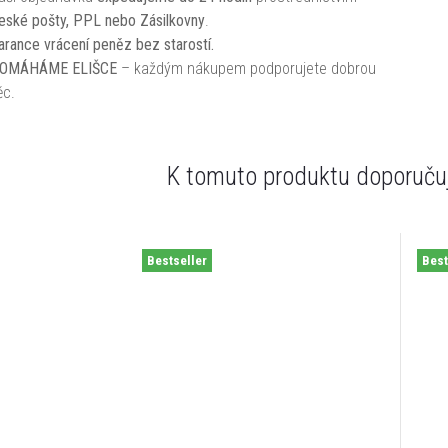
eské pošty, PPL nebo Zásilkovny
.
arance vrácení peněz bez starostí.
OMÁHÁME ELIŠCE
– každým nákupem podporujete dobrou
ěc.
K tomuto produktu doporučuj
Bestseller
Best