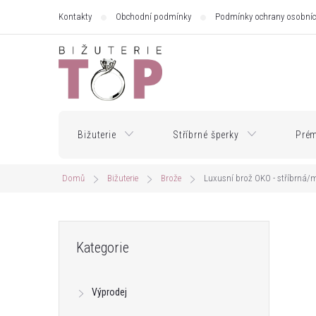
Přejít
Kontakty
Obchodní podmínky
Podmínky ochrany osobníc
na
obsah
Bižuterie
Stříbrné šperky
Prém
Domů
Bižuterie
Brože
Luxusní brož OKO - stříbrná/
P
Přeskočit
Kategorie
kategorie
o
Výprodej
s