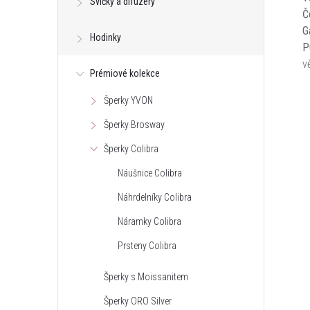
Svíčky a difuzéry
Č
G
Hodinky
P
v
Prémiové kolekce
Šperky YVON
Šperky Brosway
Šperky Colibra
Náušnice Colibra
Náhrdelníky Colibra
Náramky Colibra
Prsteny Colibra
Šperky s Moissanitem
Šperky ORO Silver