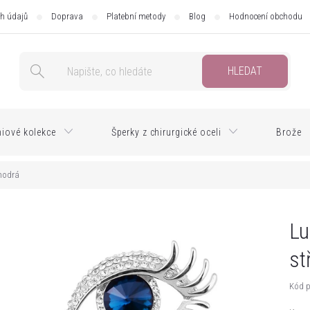
h údajů
Doprava
Platební metody
Blog
Hodnocení obchodu
HLEDAT
iové kolekce
Šperky z chirurgické oceli
Brože
modrá
Lu
st
Kód p