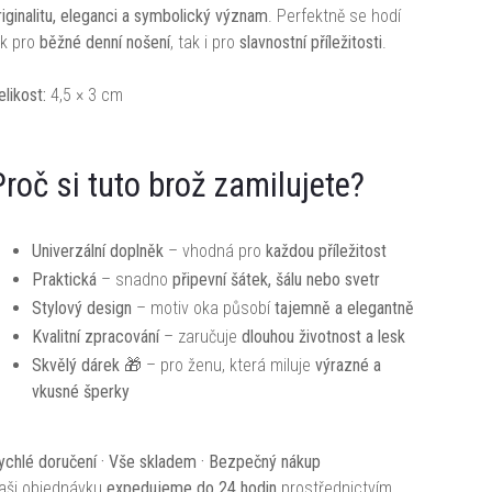
riginalitu, eleganci a symbolický význam
. Perfektně se hodí
ak pro
běžné denní nošení
, tak i pro
slavnostní příležitosti
.
elikost:
4,5 × 3 cm
Proč si tuto brož zamilujete?
Univerzální doplněk
– vhodná pro
každou příležitost
Praktická
– snadno
připevní šátek, šálu nebo svetr
Stylový design
– motiv oka působí
tajemně a elegantně
Kvalitní zpracování
– zaručuje
dlouhou životnost a lesk
Skvělý dárek
🎁 – pro ženu, která miluje
výrazné a
vkusné šperky
ychlé doručení · Vše skladem · Bezpečný nákup
aši objednávku
expedujeme do 24 hodin
prostřednictvím