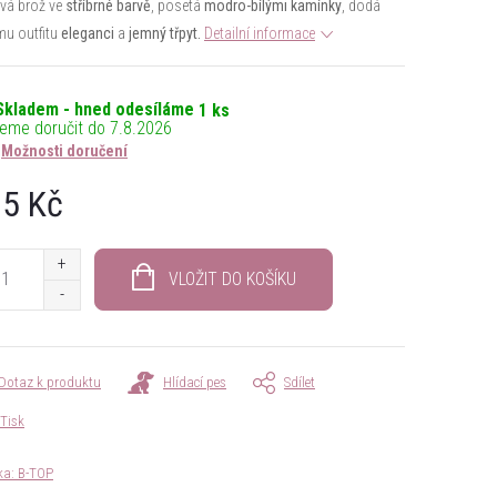
vá brož ve
stříbrné barvě
, posetá
modro-bílými kamínky
, dodá
mu outfitu
eleganci
a
jemný třpyt.
Detailní informace
Skladem - hned odesíláme
1 ks
7.8.2026
Možnosti doručení
5 Kč
á
VLOŽIT DO KOŠÍKU
Dotaz k produktu
Hlídací pes
Sdílet
Tisk
ka:
B-TOP