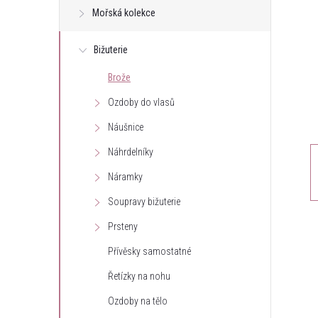
Mořská kolekce
t
Bižuterie
r
Brože
a
Ozdoby do vlasů
n
Náušnice
Náhrdelníky
n
Náramky
í
Soupravy bižuterie
Prsteny
p
Přívěsky samostatné
a
Řetízky na nohu
n
Ozdoby na tělo