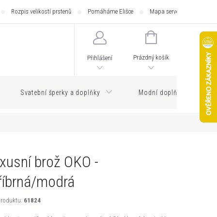
Rozpis velikostí prstenů
Pomáháme Elišce
Mapa serveru
Zásilk
NÁKUPNÍ
KOŠÍK
Prázdný košík
Přihlášení
Svatební šperky a doplňky
Modní doplňky
xusní brož OKO -
říbrná/modrá
roduktu:
61824