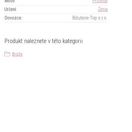
Motiv
:
Profese
Určení
:
Žena
Dovozce
:
Bižuterie-Top s.r.o.
Produkt naleznete v této kategorii
Brože