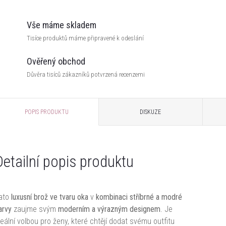
Vše máme skladem
Tisíce produktů máme připravené k odeslání
Ověřený obchod
Důvěra tisíců zákazníků potvrzená recenzemi
POPIS PRODUKTU
DISKUZE
Detailní popis produktu
ato
luxusní brož ve tvaru oka
v
kombinaci stříbrné a modré
arvy
zaujme svým
moderním a výrazným designem
. Je
deální volbou pro ženy, které chtějí dodat svému outfitu