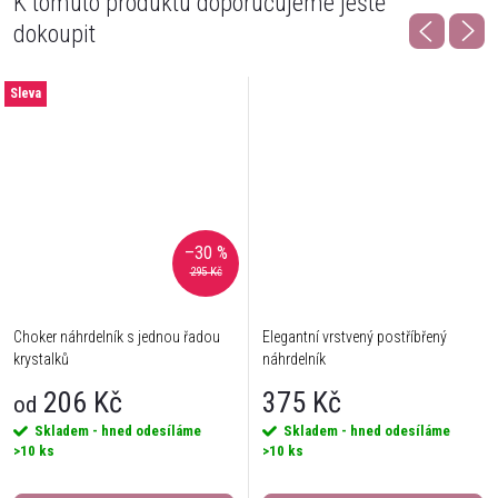
K tomuto produktu doporučujeme ještě
dokoupit
Sleva
–30 %
295 Kč
Choker náhrdelník s jednou řadou
Elegantní vrstvený postříbřený
krystalků
náhrdelník
206 Kč
375 Kč
od
Skladem - hned odesíláme
Skladem - hned odesíláme
>10 ks
>10 ks