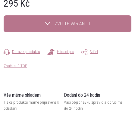
295 Kč
Měrná
cena:
ZVOLTE VARIANTU
Dotaz k produktu
Hlídací pes
Sdílet
Značka:
B-TOP
Vše máme skladem
Dodání do 24 hodin
Tisíce produktů máme připravené k
Vaši objednávku zpravidla doručíme
odeslání
do 24 hodin