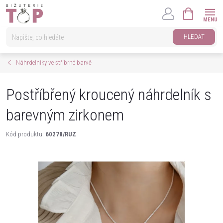
Přejít
NÁKUPNÍ
na
KOŠÍK
obsah
HLEDAT
Náhrdelníky ve stříbrné barvě
Postříbřený kroucený náhrdelník s
barevným zirkonem
Kód produktu:
60278/RUZ