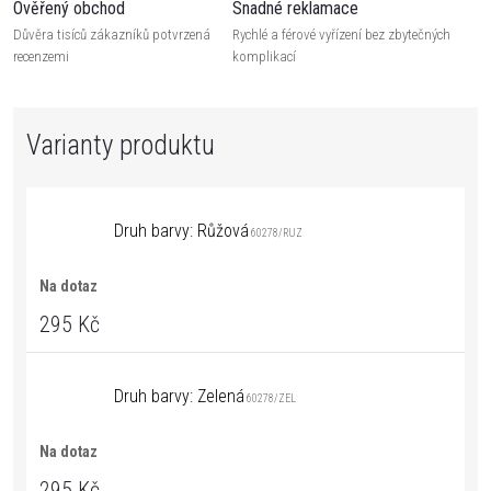
Ověřený obchod
Snadné reklamace
Důvěra tisíců zákazníků potvrzená
Rychlé a férové vyřízení bez zbytečných
recenzemi
komplikací
Druh barvy: Růžová
60278/RUZ
Na dotaz
295 Kč
Druh barvy: Zelená
60278/ZEL
Na dotaz
295 Kč