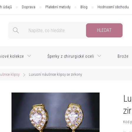
h údajů
Doprava
Platební metody
Blog
Hodnocení obchodu
HLEDAT
iové kolekce
Šperky z chirurgické oceli
Brože
ušnice klipsy
Luxusní náušnice klipsy se zirkony
Lu
zi
Kód p