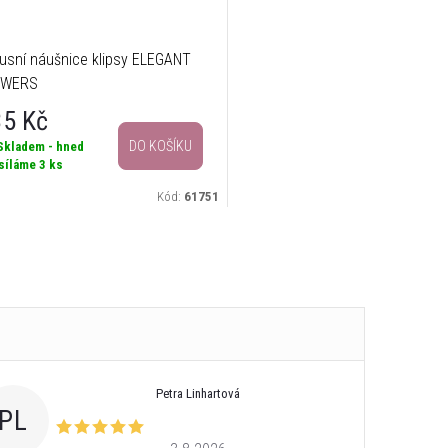
usní náušnice klipsy ELEGANT
OWERS
35 Kč
DO KOŠÍKU
Skladem - hned
síláme
3 ks
Kód:
61751
Petra Linhartová
PL