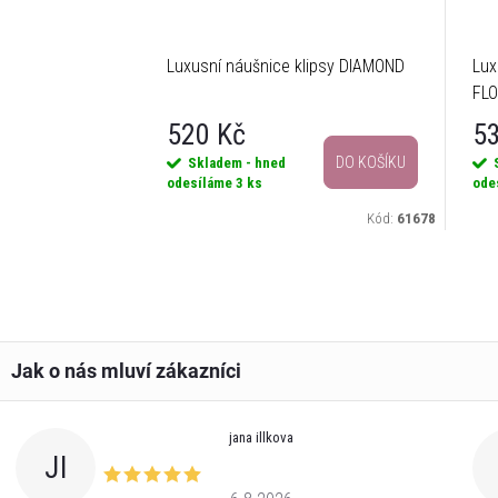
Luxusní náušnice klipsy DIAMOND
Lux
FL
520 Kč
5
DO KOŠÍKU
Skladem - hned
odesíláme
3 ks
ode
Kód:
61678
jana illkova
JI