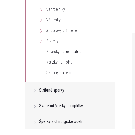
e
Náhrdelníky
Náramky
l
Soupravy bižuterie
Prsteny
Přívěsky samostatné
Řetízky na nohu
Ozdoby na tělo
Stříbrné šperky
Svatební šperky a doplňky
Šperky z chirurgické oceli