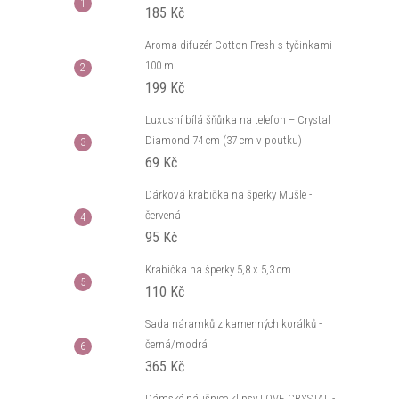
185 Kč
Aroma difuzér Cotton Fresh s tyčinkami
100 ml
199 Kč
Luxusní bílá šňůrka na telefon – Crystal
Diamond 74 cm (37 cm v poutku)
69 Kč
Dárková krabička na šperky Mušle -
červená
95 Kč
Krabička na šperky 5,8 x 5,3 cm
110 Kč
Sada náramků z kamenných korálků -
černá/modrá
365 Kč
Dámské náušnice klipsy LOVE CRYSTAL -