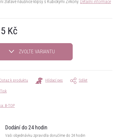
tní zlatavé náušnice klipsy s Kubickými Zirkony.
Detailní informace
5 Kč
á
ZVOLTE VARIANTU
Dotaz k produktu
Hlídací pes
Sdílet
Tisk
ka:
B-TOP
Dodání do 24 hodin
Vaši objednávku zpravidla doručíme do 24 hodin