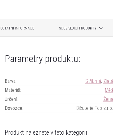
OSTATNÍ INFORMACE
SOUVISEJÍCÍ PRODUKTY
Parametry produktu:
Barva
:
Stříbrná
,
Zlatá
Materiál
:
Měď
Určení
:
Žena
Dovozce
:
Bižuterie-Top s.r.o.
Produkt naleznete v této kategorii