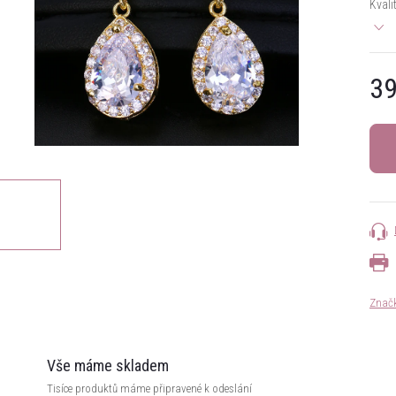
Kvali
39
Měrn
cena:
Znač
Vše máme skladem
Tisíce produktů máme připravené k odeslání