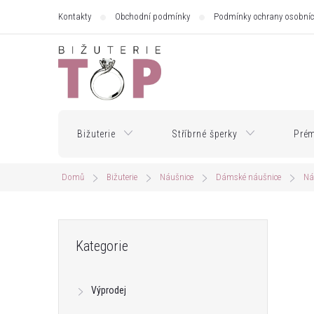
Přejít
Kontakty
Obchodní podmínky
Podmínky ochrany osobníc
na
obsah
Bižuterie
Stříbrné šperky
Prém
Domů
Bižuterie
Náušnice
Dámské náušnice
Ná
P
Přeskočit
Kategorie
kategorie
o
Výprodej
s