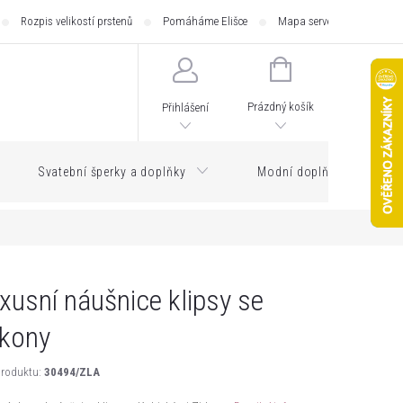
Rozpis velikostí prstenů
Pomáháme Elišce
Mapa serveru
Zásilk
NÁKUPNÍ
KOŠÍK
Prázdný košík
Přihlášení
Svatební šperky a doplňky
Modní doplňky
xusní náušnice klipsy se
rkony
roduktu:
30494/ZLA