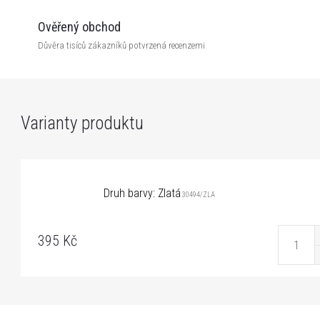
Ověřený obchod
Důvěra tisíců zákazníků potvrzená recenzemi
Druh barvy: Zlatá
30494/ZLA
395 Kč