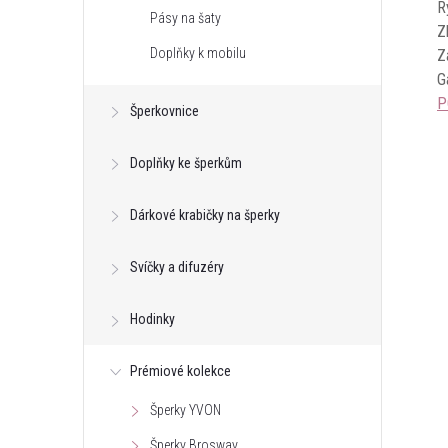
R
Pásy na šaty
Z
Doplňky k mobilu
Z
G
P
Šperkovnice
Doplňky ke šperkům
Dárkové krabičky na šperky
Svíčky a difuzéry
Hodinky
Prémiové kolekce
Šperky YVON
Šperky Brosway