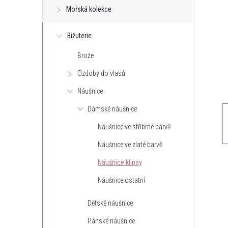
Mořská kolekce
t
Bižuterie
r
Brože
a
Ozdoby do vlasů
n
Náušnice
Dámské náušnice
n
Náušnice ve stříbrné barvě
í
Náušnice ve zlaté barvě
Náušnice klipsy
p
Náušnice ostatní
a
Dětské náušnice
n
Pánské náušnice