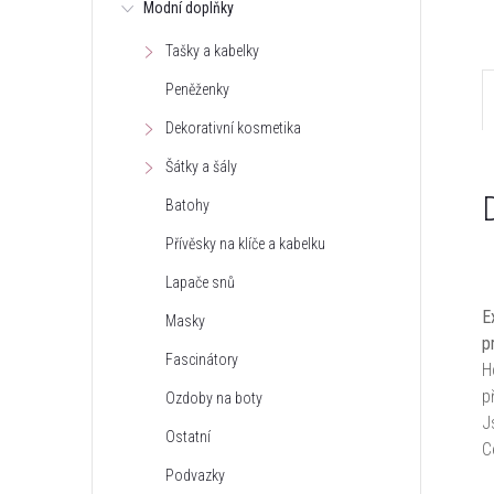
Modní doplňky
Tašky a kabelky
Peněženky
Dekorativní kosmetika
Šátky a šály
Batohy
Přívěsky na klíče a kabelku
Lapače snů
E
Masky
p
Fascinátory
H
p
Ozdoby na boty
J
Ostatní
C
Podvazky