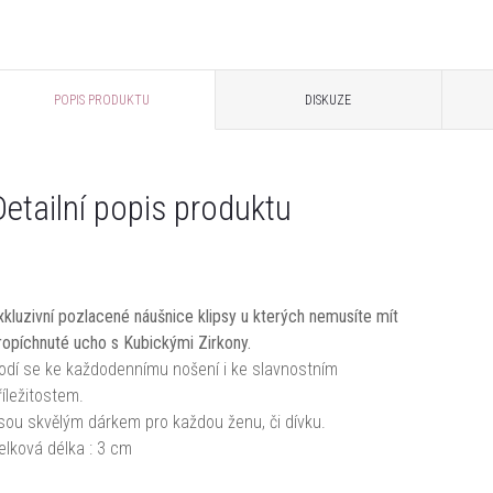
POPIS PRODUKTU
DISKUZE
Detailní popis produktu
xkluzivní pozlacené náušnice klipsy u kterých nemusíte mít
ropíchnuté ucho s Kubickými Zirkony.
odí se ke každodennímu nošení i ke slavnostním
říležitostem.
sou skvělým dárkem pro každou ženu, či dívku.
elková délka : 3 cm