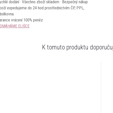
ychlé dodání · Všechno zboží skladem · Bezpečný nákup
boží expedujeme do 24 hod prostřednictvím ČP, PPL,
ásilkovna.
arance vrácení 100% peněz
OMÁHÁME ELIŠCE
K tomuto produktu doporučuj