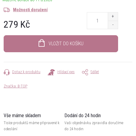
Možnosti doručení
279 Kč
Měrná
cena:
VLOŽIT DO KOŠÍKU
Dotaz k produktu
Hlídací pes
Sdílet
Značka:
B-TOP
Vše máme skladem
Dodání do 24 hodin
Tisíce produktů máme připravené k
Vaši objednávku zpravidla doručíme
odeslání
do 24 hodin