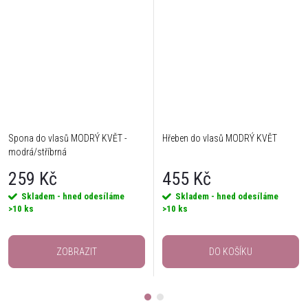
Spona do vlasů MODRÝ KVĚT -
Hřeben do vlasů MODRÝ KVĚT
modrá/stříbrná
259 Kč
455 Kč
Skladem - hned odesíláme
Skladem - hned odesíláme
>10 ks
>10 ks
ZOBRAZIT
DO KOŠÍKU