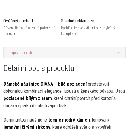
Ověřený obchod
Snadné reklamace
Důvěra tisíců zákazníků potvrzená
Rychlé a férové vyřízení bez zbytečných
recenzemi
komplikací
Popis produktu
Detailní popis produktu
Dámské náušnice DIANA – bílé pozlacení
představují
dokonalou kombinaci elegance, luxusu a ženského půvabu. Jsou
pozlacené bílým zlatem
, které chrání povrch před korozí a
dodává šperku dlouhotrvající lesk.
Dominantou náušnic je
temně modrý kámen
, lemovaný
jemnými čirými zirkony
, které odrážejí světlo a vytvářejí