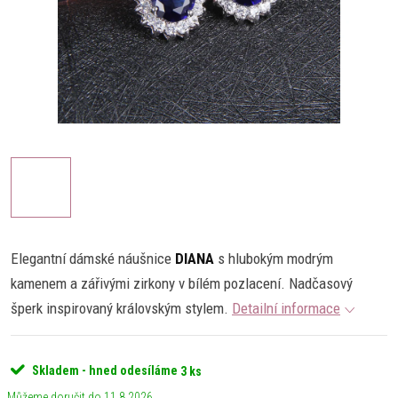
Elegantní dámské náušnice
DIANA
s hlubokým modrým
kamenem a zářivými zirkony v bílém pozlacení. Nadčasový
šperk inspirovaný královským stylem.
Detailní informace
Skladem - hned odesíláme
3 ks
11.8.2026