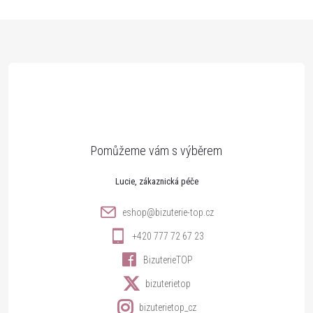
Z
á
p
a
t
Lucie
í
eshop
@
bizuterie-top.cz
+420 777 72 67 23
BizuterieTOP
bizuterietop
bizuterietop_cz