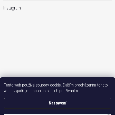
Instagram
Sledovat na Instagramu
Tento web používá soubory cookie. Dalším procházením tohoto
webu vyjadřujete souhlas s jejich používáním.
Bižutéria TOP
Vše k mobilu
Mobil příslušenství
Issa-Garden
Nastavení
Copyright 2017-2026
Bižuterie TOP CZ
. Všechna práva vyhrazena.