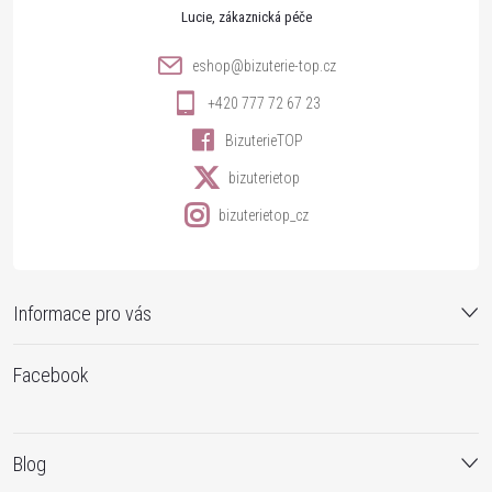
t
Lucie
í
eshop
@
bizuterie-top.cz
+420 777 72 67 23
BizuterieTOP
bizuterietop
bizuterietop_cz
Informace pro vás
Facebook
Blog