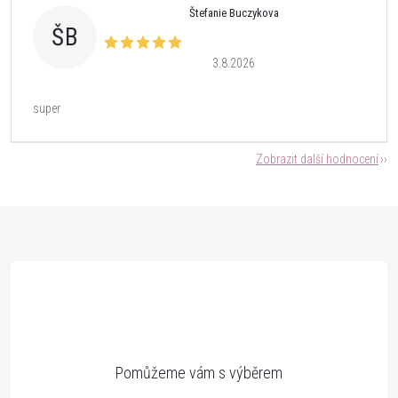
Štefanie Buczykova
ŠB
3.8.2026
super
Zobrazit další hodnocení
Z
á
p
a