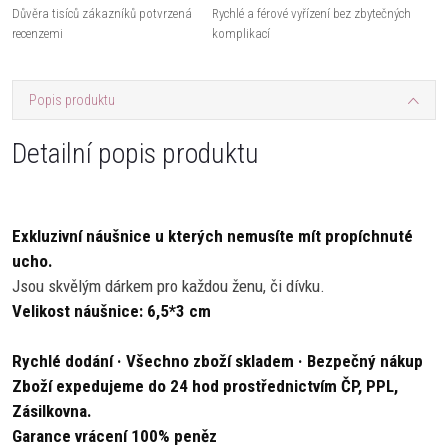
Důvěra tisíců zákazníků potvrzená
Rychlé a férové vyřízení bez zbytečných
recenzemi
komplikací
Popis produktu
Detailní popis produktu
Exkluzivní náušnice u kterých nemusíte mít propíchnuté
ucho
.
Jsou skvělým dárkem pro každou ženu, či dívku.
Velikost náušnice: 6,5*3 cm
Rychlé dodání · Všechno zboží skladem · Bezpečný nákup
Zboží expedujeme do 24 hod prostřednictvím ČP, PPL,
Zásilkovna.
Garance vrácení 100% peněz