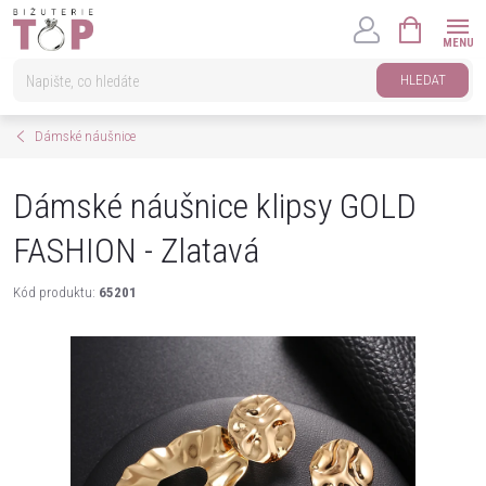
Přejít
NÁKUPNÍ
na
KOŠÍK
obsah
HLEDAT
Dámské náušnice
Dámské náušnice klipsy GOLD
FASHION - Zlatavá
Kód produktu:
65201