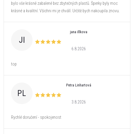
bylo vše krásně zabalené bez zbytečných plastů. Šperky byly moc
krásné a kvalitní. Všichni mi je chválí. Určitě bych nakoupila znovu.
jana illkova
JI
6.8.2026
top
Petra Linhartová
PL
3.8.2026
Rychlé doručení - spokojenost