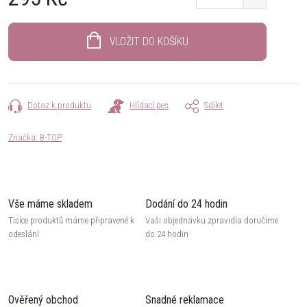
Měrná
cena:
VLOŽIT DO KOŠÍKU
Dotaz k produktu
Hlídací pes
Sdílet
Značka:
B-TOP
Vše máme skladem
Dodání do 24 hodin
Tisíce produktů máme připravené k
Vaši objednávku zpravidla doručíme
odeslání
do 24 hodin
Ověřený obchod
Snadné reklamace