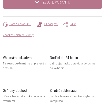
ZVOLTE VARIANTU
Dotaz k produktu
Hlídací pes
Sdílet
Značka:
Naishide Jewelry
Vše máme skladem
Dodání do 24 hodin
Tisíce produktů máme připravené k
Vaši objednávku zpravidla doručíme
odeslání
do 24 hodin
Ověřený obchod
Snadné reklamace
Důvěra tisíců zákazníků potvrzená
Rychlé a férové vyřízení bez zbytečných
recenzemi
komplikací