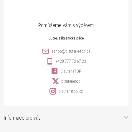
p
a
t
Lucie
í
eshop
@
bizuterie-top.cz
+420 777 72 67 23
BizuterieTOP
bizuterietop
bizuterietop_cz
Informace pro vás