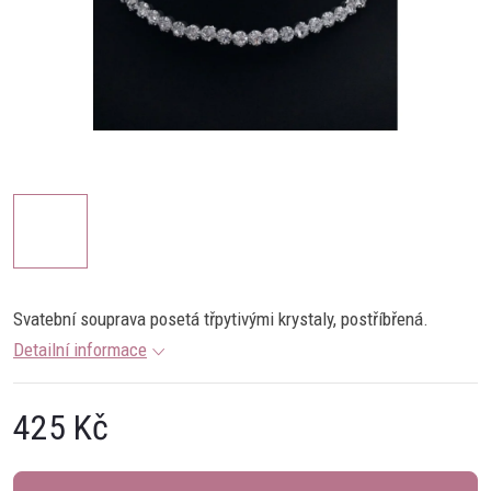
Svatební souprava posetá třpytivými krystaly, postříbřená.
Detailní informace
425 Kč
Měrná
cena: