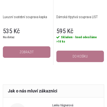
Luxusní svatební souprava kapka
Dámská třpytivá souprava LIST
535 Kč
595 Kč
Na dotaz
Skladem - hned odesíláme
>10 ks
ZOBRAZIT
DO KOŠÍKU
Lenka Vágnerová