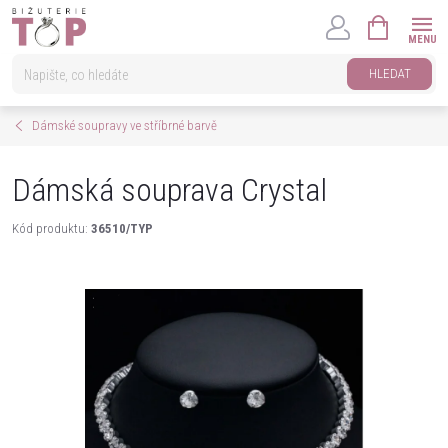
Přejít
NÁKUPNÍ
na
KOŠÍK
obsah
HLEDAT
Dámské soupravy ve stříbrné barvě
Dámská souprava Crystal
Kód produktu:
36510/TYP