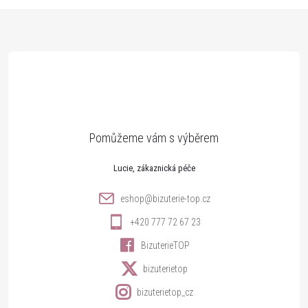
Z
á
p
a
t
Lucie
í
eshop
@
bizuterie-top.cz
+420 777 72 67 23
BizuterieTOP
bizuterietop
bizuterietop_cz