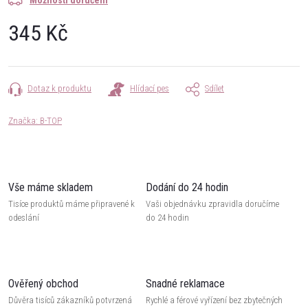
Možnosti doručení
345 Kč
Měrná
cena:
Dotaz k produktu
Hlídací pes
Sdílet
Značka:
B-TOP
Vše máme skladem
Dodání do 24 hodin
Tisíce produktů máme připravené k
Vaši objednávku zpravidla doručíme
odeslání
do 24 hodin
Ověřený obchod
Snadné reklamace
Důvěra tisíců zákazníků potvrzená
Rychlé a férové vyřízení bez zbytečných