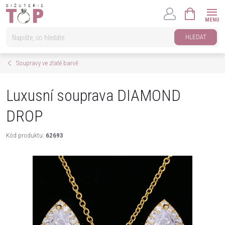
Přejít
NÁKUPNÍ
na
KOŠÍK
obsah
HLEDAT
Soupravy ve zlaté barvě
Luxusní souprava DIAMOND
DROP
Kód produktu:
62693