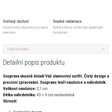
Ověřený obchod
Snadné reklamace
Důvěra tisíců zákazníků potvrzená
Rychlé a férové vyřízení bez zbytečných
recenzemi
komplikací
Popis produktu
Detailní popis produktu
Souprava vkusně doladí Váš slavnostní outfit. Čistý design a
precizní zpracování. Soupravu tvoří náušnice a náhrdelník.
Velikost náušnice:
2,1 cm
Délka náhrdelníku:
43 + 9 cm nastavitelná
Shrnutí: