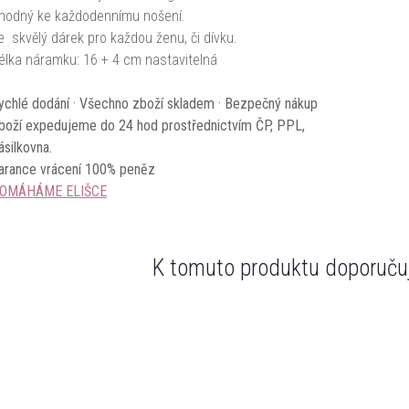
hodný ke každodennímu nošení.
e skvělý dárek pro každou ženu, či dívku.
élka náramku: 16 + 4 cm nastavitelná
ychlé dodání · Všechno zboží skladem · Bezpečný nákup
boží expedujeme do 24 hod prostřednictvím ČP, PPL,
ásilkovna.
arance vrácení 100% peněz
OMÁHÁME ELIŠCE
K tomuto produktu doporučuj