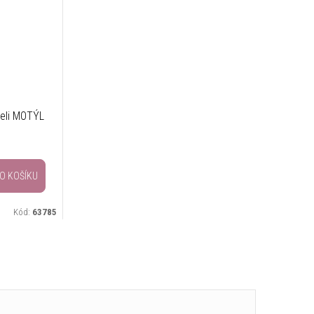
celi MOTÝL
O KOŠÍKU
Kód:
63785