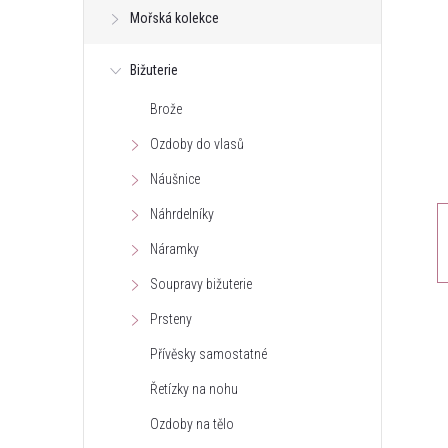
Mořská kolekce
t
Bižuterie
r
Brože
a
Ozdoby do vlasů
n
Náušnice
Náhrdelníky
n
Náramky
í
Soupravy bižuterie
Prsteny
p
Přívěsky samostatné
a
Řetízky na nohu
n
Ozdoby na tělo