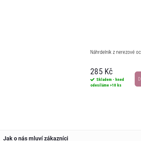
Náhrdelník z nerezové o
285 Kč
D
Skladem - hned
odesíláme
>10 ks