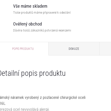
Vše máme skladem
Tisíce produktů máme připravené k odeslání
Ověřený obchod
Důvěra tisíců zákazníků potvrzená recenzemi
POPIS PRODUKTU
DISKUZE
Detailní popis produktu
ámský náramek vyrobený z pozlacené chirurgické oceli
16L.
erezová ocel nevyvolává alergii.