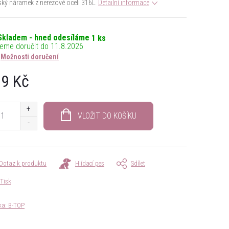
ý náramek z nerezové oceli 316L.
Detailní informace
Skladem - hned odesíláme
1 ks
11.8.2026
Možnosti doručení
9 Kč
á
VLOŽIT DO KOŠÍKU
Dotaz k produktu
Hlídací pes
Sdílet
Tisk
ka:
B-TOP