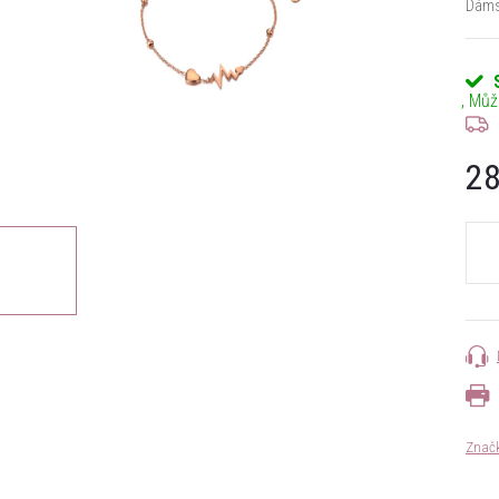
Dámsk
28
Měrn
cena:
Znač