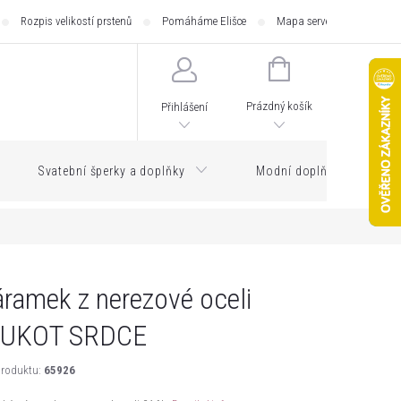
Rozpis velikostí prstenů
Pomáháme Elišce
Mapa serveru
Zásilk
NÁKUPNÍ
KOŠÍK
Prázdný košík
Přihlášení
Svatební šperky a doplňky
Modní doplňky
ramek z nerezové oceli
LUKOT SRDCE
roduktu:
65926