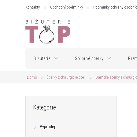
Přejít
Kontakty
Obchodní podmínky
Podmínky ochrany osobníc
na
obsah
Bižuterie
Stříbrné šperky
Prém
Domů
Šperky z chirurgické oceli
Dámské šperky z chirurgic
P
Přeskočit
Kategorie
kategorie
o
Výprodej
s