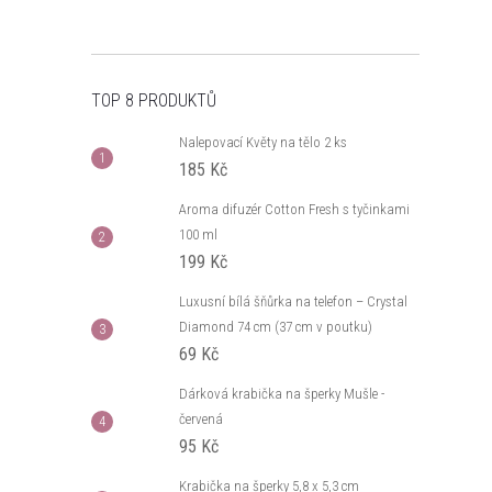
TOP 8 PRODUKTŮ
Nalepovací Květy na tělo 2 ks
185 Kč
Aroma difuzér Cotton Fresh s tyčinkami
100 ml
199 Kč
Luxusní bílá šňůrka na telefon – Crystal
Diamond 74 cm (37 cm v poutku)
69 Kč
Dárková krabička na šperky Mušle -
červená
95 Kč
Krabička na šperky 5,8 x 5,3 cm