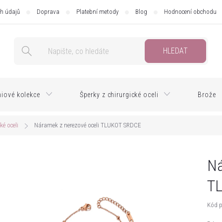
h údajů
Doprava
Platební metody
Blog
Hodnocení obchodu
HLEDAT
iové kolekce
Šperky z chirurgické oceli
Brože
ké oceli
Náramek z nerezové oceli TLUKOT SRDCE
Ná
T
Kód p