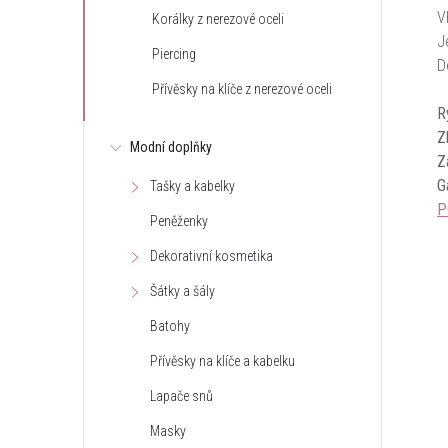
V
Korálky z nerezové oceli
J
Piercing
D
Přívěsky na klíče z nerezové oceli
R
Z
Modní doplňky
Z
G
Tašky a kabelky
P
Peněženky
Dekorativní kosmetika
Šátky a šály
Batohy
Přívěsky na klíče a kabelku
Lapače snů
Masky