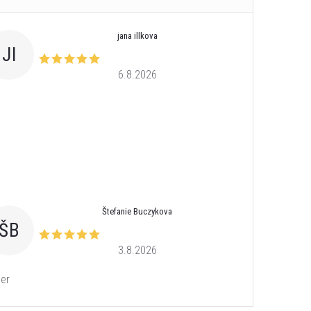
jana illkova
JI
6.8.2026
Štefanie Buczykova
ŠB
3.8.2026
er