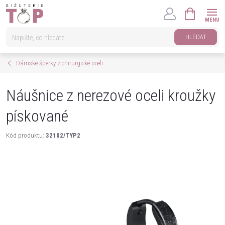
Přejít
NÁKUPNÍ
na
KOŠÍK
obsah
HLEDAT
Dámské šperky z chirurgické oceli
Náušnice z nerezové oceli kroužky
pískované
Kód produktu:
32102/TYP2