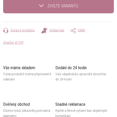
cena:
ZVOLTE VARIANTU
Dotaz k produktu
Hlídací pes
Sdílet
Značka:
B-TOP
Vše máme skladem
Dodání do 24 hodin
Tisíce produktů máme připravené k
Vaši objednávku zpravidla doručíme
odeslání
do 24 hodin
Ověřený obchod
Snadné reklamace
Důvěra tisíců zákazníků potvrzená
Rychlé a férové vyřízení bez zbytečných
recenzemi
komplikací