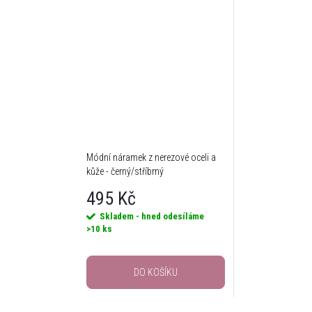
Módní náramek z nerezové oceli a
kůže - černý/stříbrný
495 Kč
Skladem - hned odesíláme
>10 ks
DO KOŠÍKU