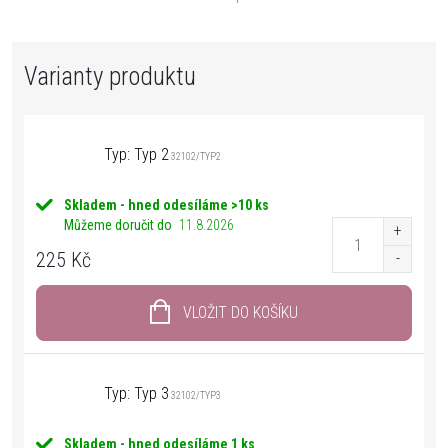
Typ: Typ 2
32102/TYP2
Skladem - hned odesíláme
>10 ks
Můžeme doručit do
11.8.2026
225 Kč
VLOŽIT DO KOŠÍKU
Typ: Typ 3
32102/TYP3
Skladem - hned odesíláme
1 ks