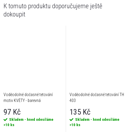
K tomuto produktu doporučujeme ještě
dokoupit
Voděodolné dočasné tetování
Voděodolné dočasné tetování TH
motiv KVĚTY - barevná
403
97 Kč
135 Kč
Skladem - hned odesíláme
Skladem - hned odesíláme
>10 ks
>10 ks