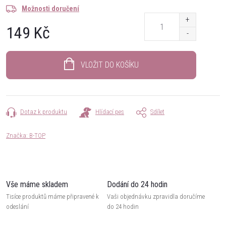
Možnosti doručení
149 Kč
Měrná
cena:
VLOŽIT DO KOŠÍKU
Dotaz k produktu
Hlídací pes
Sdílet
Značka:
B-TOP
Vše máme skladem
Dodání do 24 hodin
Tisíce produktů máme připravené k
Vaši objednávku zpravidla doručíme
odeslání
do 24 hodin