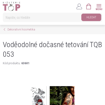
Přejít
NÁKUPNÍ
na
KOŠÍK
obsah
HLEDAT
Dekorativní kosmetika
Voděodolné dočasné tetování TQB
053
Kód produktu:
63601