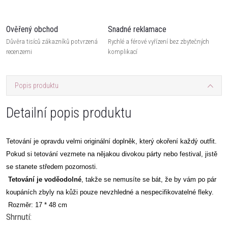
Ověřený obchod
Snadné reklamace
Důvěra tisíců zákazníků potvrzená
Rychlé a férové vyřízení bez zbytečných
recenzemi
komplikací
Popis produktu
Detailní popis produktu
Tetování je opravdu velmi originální doplněk, který okoření každý outfit.
Pokud si tetování vezmete na nějakou divokou párty nebo festival, jistě
se stanete středem pozornosti.
Tetování je voděodolné
, takže se nemusíte se bát, že by vám po pár
koupáních zbyly na kůži pouze nevzhledné a nespecifikovatelné fleky.
Rozměr: 17 * 48 cm
Shrnutí: