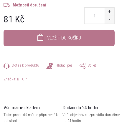
Možnosti doručení
81 Kč
Měrná
cena:
VLOŽIT DO KOŠÍKU
Dotaz k produktu
Hlídací pes
Sdílet
Značka:
B-TOP
Vše máme skladem
Dodání do 24 hodin
Tisíce produktů máme připravené k
Vaši objednávku zpravidla doručíme
odeslání
do 24 hodin