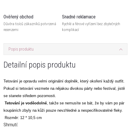
Ověřený obchod
Snadné reklamace
Důvěra tisíců zákazníků potvrzená
Rychlé a férové vyřízení bez zbytečných
recenzemi
komplikací
Popis produktu
Detailní popis produktu
Tetování je opravdu velmi originální doplněk, který okoření každý outfit.
Pokud si tetování vezmete na nějakou divokou párty nebo festival, jistě
se stanete středem pozornosti.
Tetování je voděodolné
, takže se nemusíte se bát, že by vám po pár
koupáních zbyly na kůži pouze nevzhledné a nespecifikovatelné fleky.
Rozměr: 12 * 10,5 cm
Shrnutí: