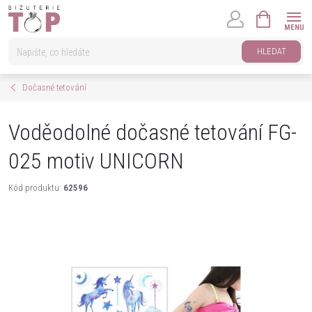
Přejít
NÁKUPNÍ
na
KOŠÍK
obsah
HLEDAT
Dočasné tetování
Voděodolné dočasné tetování FG-
025 motiv UNICORN
Kód produktu:
62596