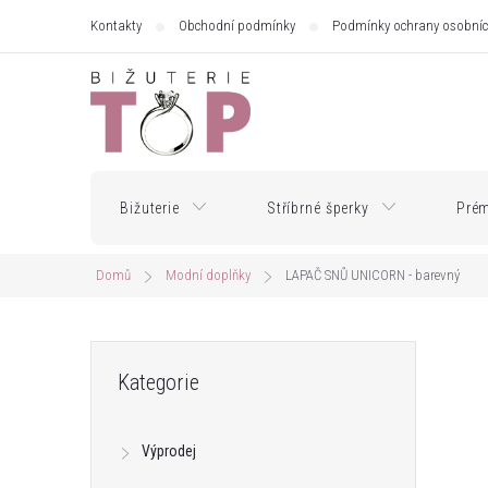
Přejít
Kontakty
Obchodní podmínky
Podmínky ochrany osobníc
na
obsah
Bižuterie
Stříbrné šperky
Prém
Domů
Modní doplňky
LAPAČ SNŮ UNICORN - barevný
P
Přeskočit
Kategorie
kategorie
o
Výprodej
s