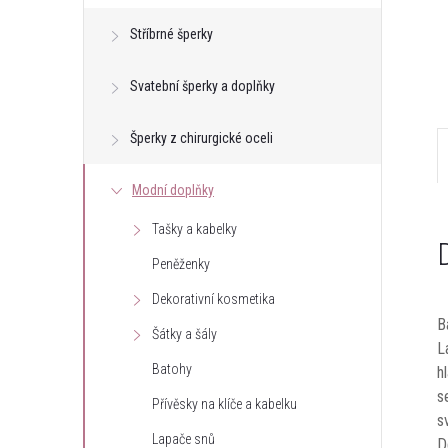
e
Stříbrné šperky
l
Svatební šperky a doplňky
Šperky z chirurgické oceli
Modní doplňky
Tašky a kabelky
Peněženky
Dekorativní kosmetika
B
Šátky a šály
L
Batohy
h
s
Přívěsky na klíče a kabelku
s
Lapače snů
D