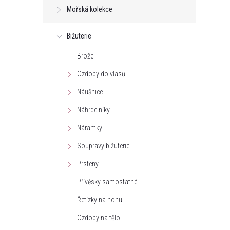
Mořská kolekce
t
Bižuterie
r
Brože
a
Ozdoby do vlasů
n
Náušnice
Náhrdelníky
n
Náramky
í
Soupravy bižuterie
Prsteny
p
Přívěsky samostatné
a
Řetízky na nohu
n
Ozdoby na tělo