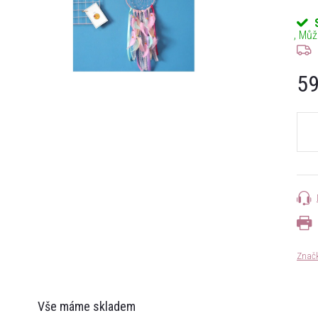
59
Měrn
cena:
Znač
Vše máme skladem