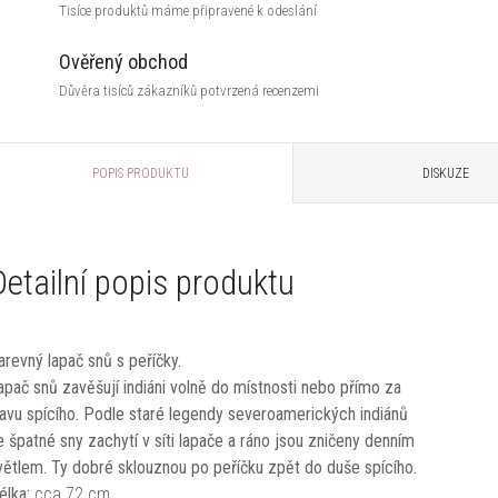
Tisíce produktů máme připravené k odeslání
Ověřený obchod
Důvěra tisíců zákazníků potvrzená recenzemi
POPIS PRODUKTU
DISKUZE
Detailní popis produktu
arevný lapač snů s peříčky.
apač snů zavěšují indiáni volně do místnosti nebo přímo za
lavu spícího. Podle staré legendy severoamerických indiánů
e špatné sny zachytí v síti lapače a ráno jsou zničeny denním
větlem. Ty dobré sklouznou po peříčku zpět do duše spícího.
élka:
cca 72 cm