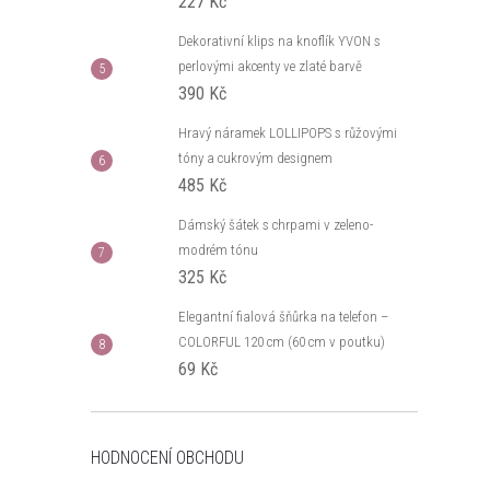
227 Kč
Dekorativní klips na knoflík YVON s
perlovými akcenty ve zlaté barvě
390 Kč
Hravý náramek LOLLIPOPS s růžovými
tóny a cukrovým designem
485 Kč
Dámský šátek s chrpami v zeleno-
modrém tónu
325 Kč
Elegantní fialová šňůrka na telefon –
COLORFUL 120 cm (60 cm v poutku)
69 Kč
HODNOCENÍ OBCHODU