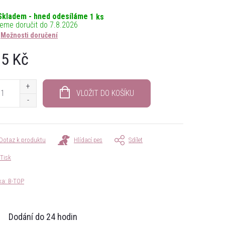
Skladem - hned odesíláme
1 ks
7.8.2026
Možnosti doručení
5 Kč
á
VLOŽIT DO KOŠÍKU
Dotaz k produktu
Hlídací pes
Sdílet
Tisk
ka:
B-TOP
Dodání do 24 hodin