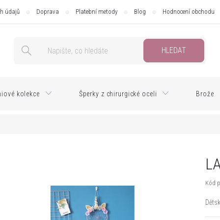
h údajů
Doprava
Platební metody
Blog
Hodnocení obchodu
HLEDAT
iové kolekce
Šperky z chirurgické oceli
Brože
LA
Kód p
Dětsk