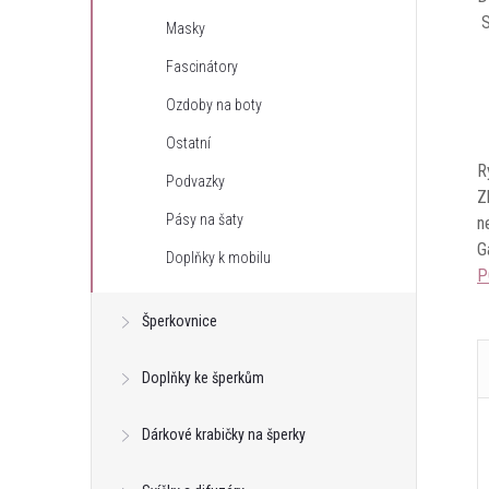
S
Masky
Fascinátory
Ozdoby na boty
Ostatní
R
Podvazky
Z
Pásy na šaty
n
G
Doplňky k mobilu
P
Šperkovnice
Doplňky ke šperkům
Dárkové krabičky na šperky