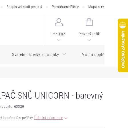
Rozpis velikostí prstenů
Pomáháme Elišce
Mapa serveru
Zásilk
NÁKUPNÍ
KOŠÍK
Prázdný košík
Přihlášení
Svatební šperky a doplňky
Modní doplňky
PAČ SNŮ UNICORN - barevný
roduktu:
63320
ý lapač snů s peříčky.
Detailní informace