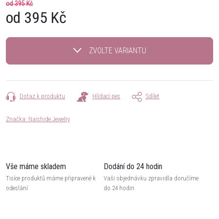
od 395 Kč
od
395 Kč
Měrná
cena:
ZVOLTE VARIANTU
Dotaz k produktu
Hlídací pes
Sdílet
Značka:
Naishide Jewelry
Vše máme skladem
Dodání do 24 hodin
Tisíce produktů máme připravené k
Vaši objednávku zpravidla doručíme
odeslání
do 24 hodin