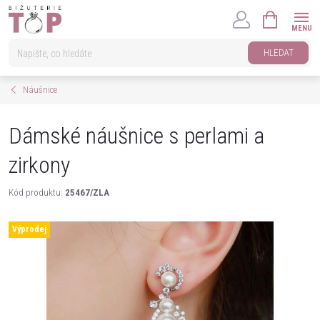
Přejít
NÁKUPNÍ
na
KOŠÍK
obsah
HLEDAT
Náušnice
Dámské náušnice s perlami a
zirkony
Kód produktu:
25467/ZLA
Výprodej