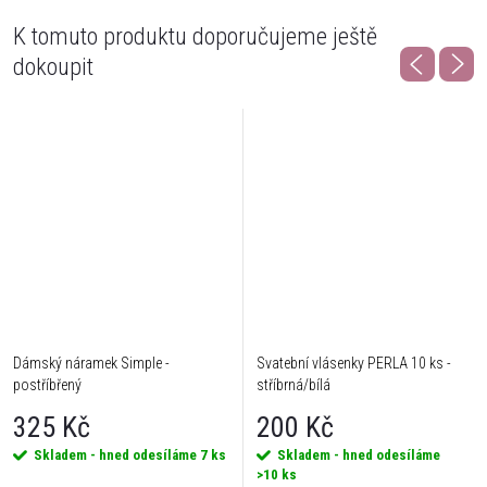
K tomuto produktu doporučujeme ještě
dokoupit
Dámský náramek Simple -
Svatební vlásenky PERLA 10 ks -
postříbřený
stříbrná/bílá
325 Kč
200 Kč
Skladem - hned odesíláme
7 ks
Skladem - hned odesíláme
>10 ks