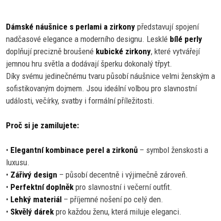
Dámské náušnice s perlami a zirkony
představují spojení
nadčasové elegance a moderního designu. Lesklé
bílé perly
doplňují precizně broušené
kubické zirkony
, které vytvářejí
jemnou hru světla a dodávají šperku dokonalý třpyt.
Díky svému jedinečnému tvaru působí náušnice velmi ženským a
sofistikovaným dojmem. Jsou ideální volbou pro slavnostní
události, večírky, svatby i formální příležitosti.
Proč si je zamilujete:
•
Elegantní kombinace perel a zirkonů
– symbol ženskosti a
luxusu.
•
Zářivý design
– působí decentně i výjimečně zároveň.
•
Perfektní doplněk
pro slavnostní i večerní outfit.
•
Lehký materiál
– příjemné nošení po celý den.
•
Skvělý dárek
pro každou ženu, která miluje eleganci.