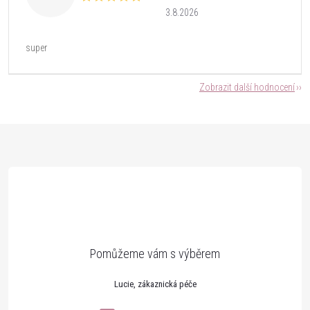
3.8.2026
super
Zobrazit další hodnocení
Z
á
p
a
t
Lucie