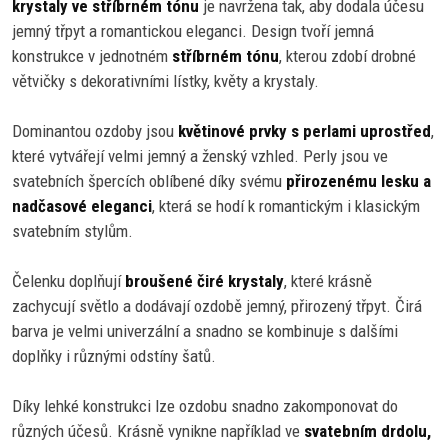
krystaly ve stříbrném tónu
je navržena tak, aby dodala účesu
jemný třpyt a romantickou eleganci. Design tvoří jemná
konstrukce v jednotném
stříbrném tónu
, kterou zdobí drobné
větvičky s dekorativními lístky, květy a krystaly.
Dominantou ozdoby jsou
květinové prvky s perlami uprostřed
,
které vytvářejí velmi jemný a ženský vzhled. Perly jsou ve
svatebních špercích oblíbené díky svému
přirozenému lesku a
nadčasové eleganci
, která se hodí k romantickým i klasickým
svatebním stylům.
Čelenku doplňují
broušené čiré krystaly
, které krásně
zachycují světlo a dodávají ozdobě jemný, přirozený třpyt. Čirá
barva je velmi univerzální a snadno se kombinuje s dalšími
doplňky i různými odstíny šatů.
Díky lehké konstrukci lze ozdobu snadno zakomponovat do
různých účesů. Krásně vynikne například ve
svatebním drdolu,