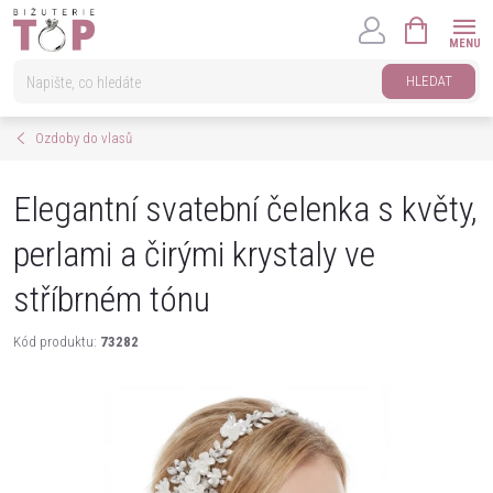
Přejít
NÁKUPNÍ
na
KOŠÍK
obsah
HLEDAT
Ozdoby do vlasů
Elegantní svatební čelenka s květy,
perlami a čirými krystaly ve
stříbrném tónu
Kód produktu:
73282