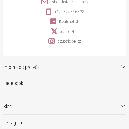
í
eshop
@
bizuterie-top.cz
+420 777 72 67 23
BizuterieTOP
bizuterietop
bizuterietop_cz
Informace pro vás
Facebook
Blog
Instagram