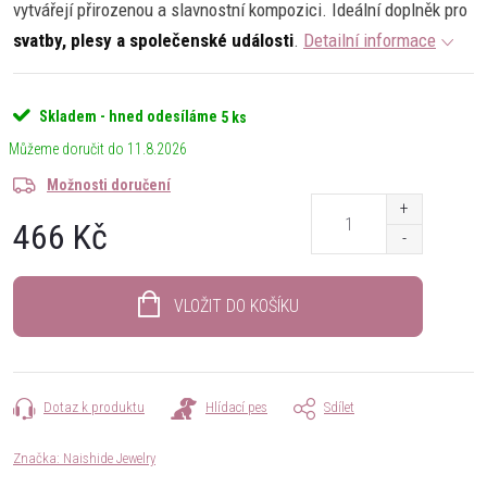
vytvářejí přirozenou a slavnostní kompozici. Ideální doplněk pro
svatby, plesy a společenské události
.
Detailní informace
Skladem - hned odesíláme
5 ks
11.8.2026
Možnosti doručení
466 Kč
Měrná
cena:
VLOŽIT DO KOŠÍKU
Dotaz k produktu
Hlídací pes
Sdílet
Značka:
Naishide Jewelry