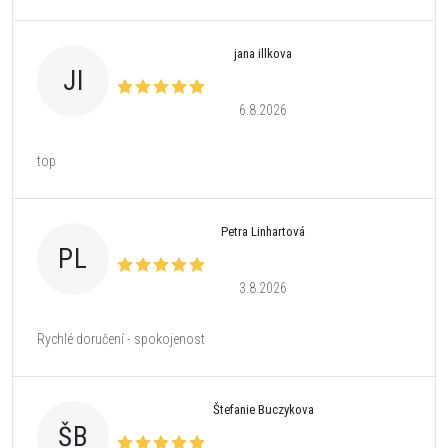
jana illkova
JI
6.8.2026
top
Petra Linhartová
PL
3.8.2026
Rychlé doručení - spokojenost
Štefanie Buczykova
ŠB