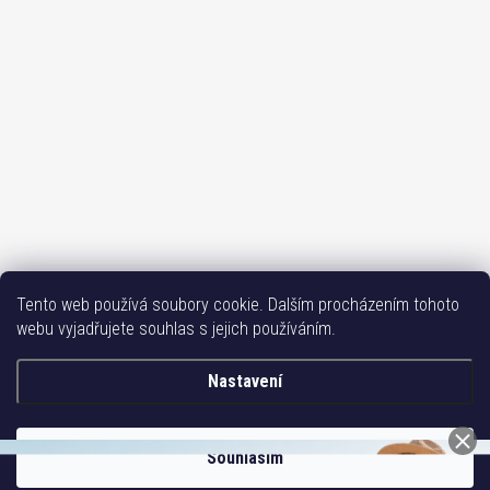
Sledovat na Instagramu
Tento web používá soubory cookie. Dalším procházením tohoto
webu vyjadřujete souhlas s jejich používáním.
Bižutéria TOP
Vše k mobilu
Mobil příslušenství
Issa-Garden
Nastavení
Copyright 2017-2026
Bižuterie TOP CZ
. Všechna práva vyhrazena.
Souhlasím
Vytvořil Shoptet