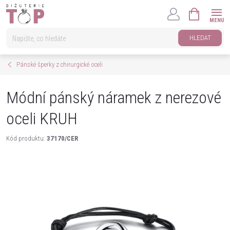
Přejít
NÁKUPNÍ
na
KOŠÍK
obsah
HLEDAT
Pánské šperky z chirurgické oceli
Módní pánský náramek z nerezové
oceli KRUH
Kód produktu:
37170/CER