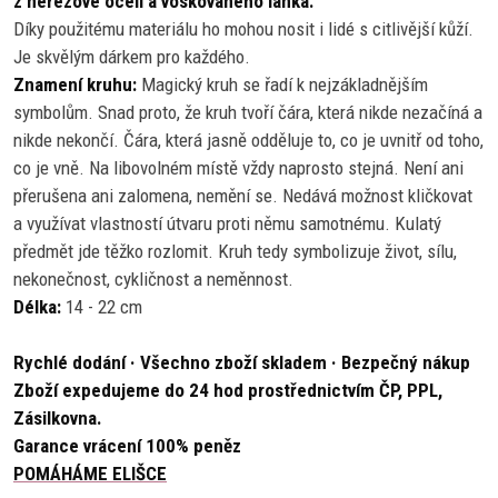
z nerezové oceli a voskovaného lanka.
Díky použitému materiálu ho mohou nosit i lidé s citlivější kůží.
Je skvělým dárkem pro každého.
Znamení kruhu:
Magický kruh se řadí k nejzákladnějším
symbolům.
Snad proto, že kruh tvoří čára, která nikde nezačíná a
nikde nekončí. Čára, která jasně odděluje to, co je uvnitř od toho,
co je vně. Na libovolném místě vždy naprosto stejná. Není ani
přerušena ani zalomena, nemění se. Nedává možnost kličkovat
a využívat vlastností útvaru proti němu samotnému. K
ulatý
předmět jde těžko rozlomit. Kruh tedy symbolizuje život, sílu,
nekonečnost, cykličnost a neměnnost.
Délka:
14 - 22 cm
Rychlé dodání · Všechno zboží skladem · Bezpečný nákup
Zboží expedujeme do 24 hod prostřednictvím ČP, PPL,
Zásilkovna.
Garance vrácení 100% peněz
POMÁHÁME ELIŠCE