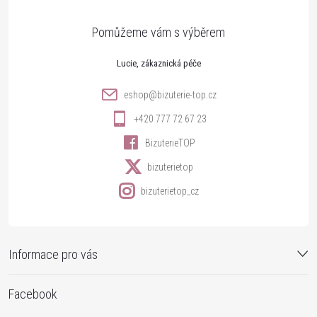
a
t
Lucie
í
eshop
@
bizuterie-top.cz
+420 777 72 67 23
BizuterieTOP
bizuterietop
bizuterietop_cz
Informace pro vás
Facebook