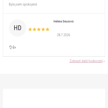
Byla jsem spokojená
Helena Deusová
HD
28.7.2026
👌👍
Zobrazit další hodnocení
Z
á
p