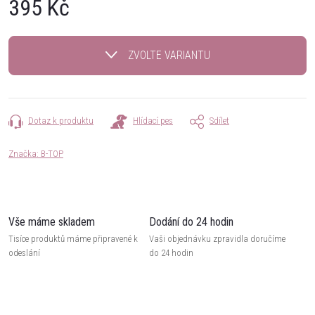
395 Kč
Měrná
cena:
ZVOLTE VARIANTU
Dotaz k produktu
Hlídací pes
Sdílet
Značka:
B-TOP
Vše máme skladem
Dodání do 24 hodin
Tisíce produktů máme připravené k
Vaši objednávku zpravidla doručíme
odeslání
do 24 hodin