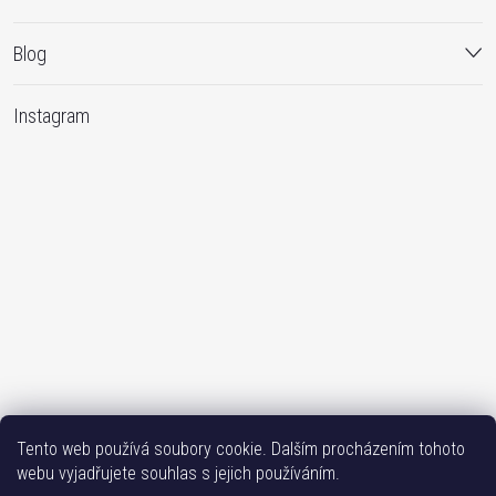
Blog
Instagram
Sledovat na Instagramu
Tento web používá soubory cookie. Dalším procházením tohoto
webu vyjadřujete souhlas s jejich používáním.
Bižutéria TOP
Vše k mobilu
Mobil příslušenství
Issa-Garden