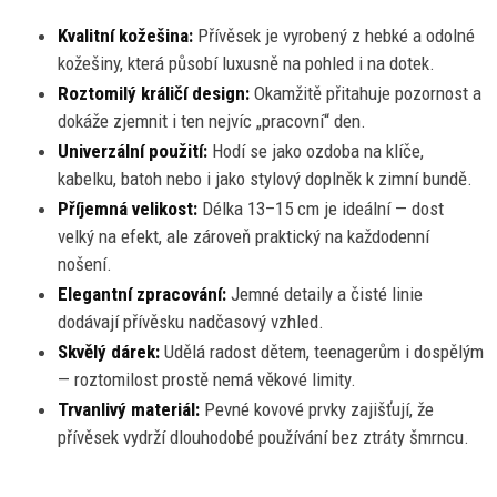
Kvalitní kožešina:
Přívěsek je vyrobený z hebké a odolné
kožešiny, která působí luxusně na pohled i na dotek.
Roztomilý králičí design:
Okamžitě přitahuje pozornost a
dokáže zjemnit i ten nejvíc „pracovní“ den.
Univerzální použití:
Hodí se jako ozdoba na klíče,
kabelku, batoh nebo i jako stylový doplněk k zimní bundě.
Příjemná velikost:
Délka 13–15 cm je ideální — dost
velký na efekt, ale zároveň praktický na každodenní
nošení.
Elegantní zpracování:
Jemné detaily a čisté linie
dodávají přívěsku nadčasový vzhled.
Skvělý dárek:
Udělá radost dětem, teenagerům i dospělým
— roztomilost prostě nemá věkové limity.
Trvanlivý materiál:
Pevné kovové prvky zajišťují, že
přívěsek vydrží dlouhodobé používání bez ztráty šmrncu.