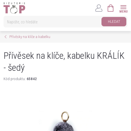
Přejít
NÁKUPNÍ
na
KOŠÍK
obsah
HLEDAT
Přívěsky na klíče a kabelku
Přívěsek na klíče, kabelku KRÁLÍK
- šedý
Kód produktu:
65842