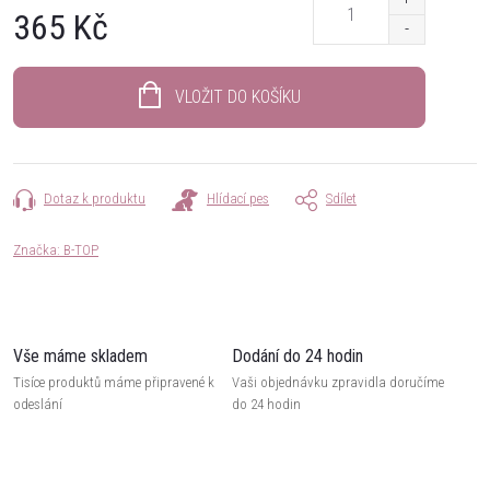
365 Kč
Měrná
cena:
VLOŽIT DO KOŠÍKU
Dotaz k produktu
Hlídací pes
Sdílet
Značka:
B-TOP
Vše máme skladem
Dodání do 24 hodin
Tisíce produktů máme připravené k
Vaši objednávku zpravidla doručíme
odeslání
do 24 hodin