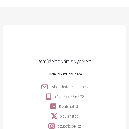
Z
á
p
a
t
Lucie
í
eshop
@
bizuterie-top.cz
+420 777 72 67 23
BizuterieTOP
bizuterietop
bizuterietop_cz