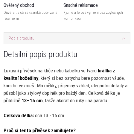
Ověřený obchod
Snadné reklamace
Důvěra tisíců zákazníků potvrzená
Rychlé a férové vyřízení bez zbytečných
recenzemi
komplikací
Popis produktu
Detailní popis produktu
Luxusní přívěsek na klíče nebo kabelku ve tvaru
králíka z
kvalitní kožešiny
, který si bez ostychu bere pozornost všude,
kam ho vezmeš. Má měkký, příjemný vzhled, elegantní detaily a
působí jako stylový doplněk pro každý den. Celková délka je
přibližně
13–15 cm
, takže akorát do ruky i na parádu.
Celková délka:
cca 13 - 15 cm
Proč si tento přívěsek zamilujete?