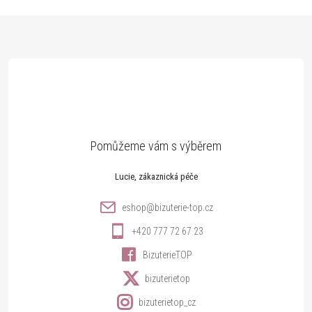
Z
á
p
a
t
Lucie
í
eshop
@
bizuterie-top.cz
+420 777 72 67 23
BizuterieTOP
bizuterietop
bizuterietop_cz