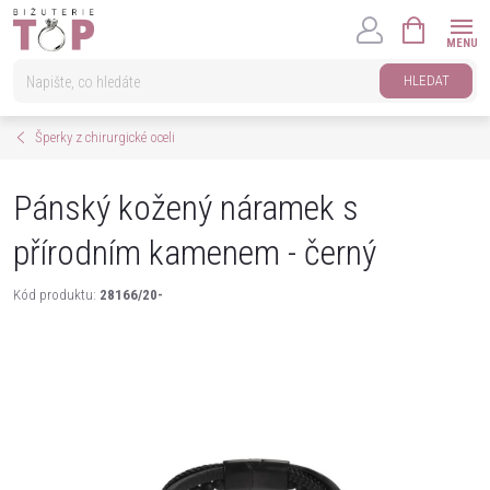
Přejít
NÁKUPNÍ
na
KOŠÍK
obsah
HLEDAT
Šperky z chirurgické oceli
Pánský kožený náramek s
přírodním kamenem - černý
Kód produktu:
28166/20-