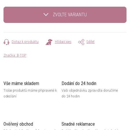
Měrná
cena:
ZVOLTE VARIANTU
Dotaz k produktu
Hlídací pes
Sdílet
Značka:
B-TOP
Vše máme skladem
Dodání do 24 hodin
Tisíce produktů máme připravené k
Vaši objednávku zpravidla doručíme
odeslání
do 24 hodin
Ověřený obchod
Snadné reklamace