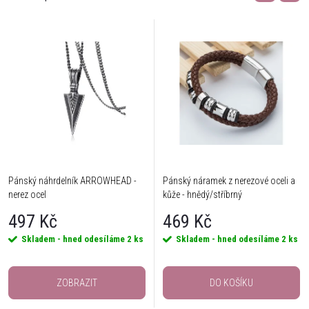
Pánský náhrdelník ARROWHEAD -
Pánský náramek z nerezové oceli a
nerez ocel
kůže - hnědý/stříbrný
497 Kč
469 Kč
Skladem - hned odesíláme
2 ks
Skladem - hned odesíláme
2 ks
ZOBRAZIT
DO KOŠÍKU