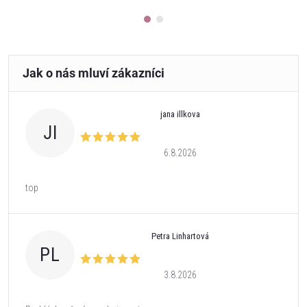
jana illkova
JI
6.8.2026
top
Petra Linhartová
PL
3.8.2026