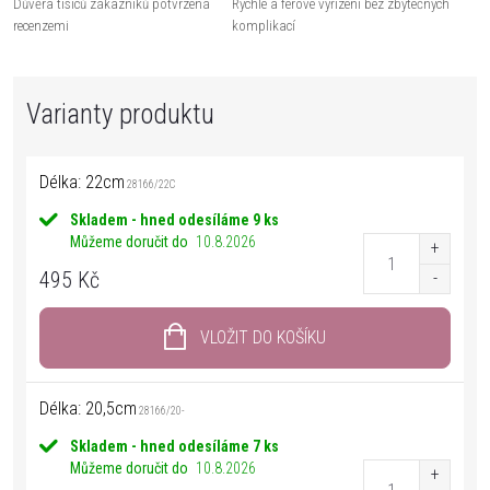
Důvěra tisíců zákazníků potvrzená
Rychlé a férové vyřízení bez zbytečných
recenzemi
komplikací
Délka: 22cm
28166/22C
Skladem - hned odesíláme
9 ks
Můžeme doručit do
10.8.2026
495 Kč
VLOŽIT DO KOŠÍKU
Délka: 20,5cm
28166/20-
Skladem - hned odesíláme
7 ks
Můžeme doručit do
10.8.2026