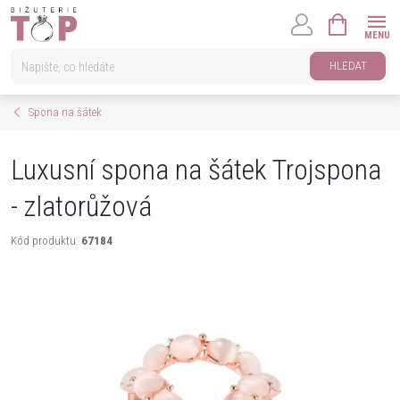
Přejít
NÁKUPNÍ
na
KOŠÍK
obsah
HLEDAT
Spona na šátek
Luxusní spona na šátek Trojspona
- zlatorůžová
Kód produktu:
67184