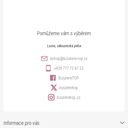
á
p
a
t
Lucie
í
eshop
@
bizuterie-top.cz
+420 777 72 67 23
BizuterieTOP
bizuterietop
bizuterietop_cz
Informace pro vás