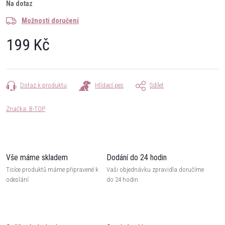
Na dotaz
Možnosti doručení
199 Kč
Měrná
cena:
Dotaz k produktu
Hlídací pes
Sdílet
Značka:
B-TOP
Vše máme skladem
Dodání do 24 hodin
Tisíce produktů máme připravené k
Vaši objednávku zpravidla doručíme
odeslání
do 24 hodin