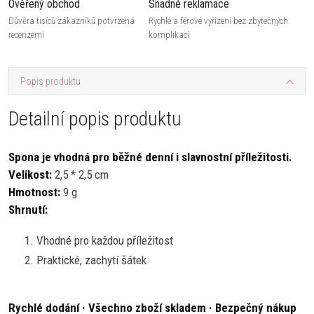
Ověřený obchod
Snadné reklamace
Důvěra tisíců zákazníků potvrzená
Rychlé a férové vyřízení bez zbytečných
recenzemi
komplikací
Popis produktu
Detailní popis produktu
Spona je vhodná pro běžné denní i slavnostní příležitosti.
Velikost:
2,5 * 2,5 cm
Hmotnost:
9 g
Shrnutí:
Vhodné pro každou příležitost
Praktické, zachytí šátek
Rychlé dodání · Všechno zboží skladem · Bezpečný nákup