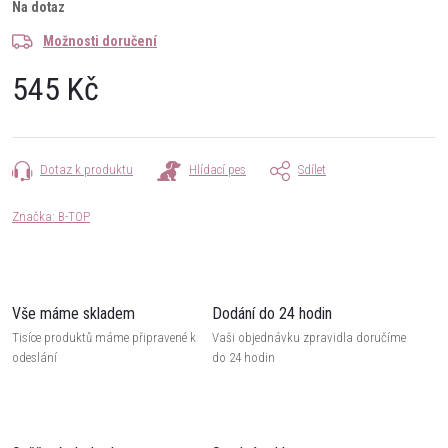
Na dotaz
Možnosti doručení
545 Kč
Měrná
cena:
Dotaz k produktu
Hlídací pes
Sdílet
Značka:
B-TOP
Vše máme skladem
Dodání do 24 hodin
Tisíce produktů máme připravené k
Vaši objednávku zpravidla doručíme
odeslání
do 24 hodin