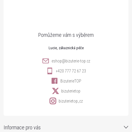
á
p
a
t
Lucie
í
eshop
@
bizuterie-top.cz
+420 777 72 67 23
BizuterieTOP
bizuterietop
bizuterietop_cz
Informace pro vás