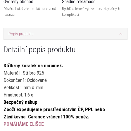
Ověřený obchod
Snadné reklamace
Důvěra tisíců zákazníků potvrzená
Rychlé a férové vyřízení bez zbytečných
recenzemi
komplikací
Popis produktu
Detailní popis produktu
Stříbrný korálek na náramek.
Materiál : Stříbro 925
Dokončení : Oxidované
Velikost : mm x mm
Hmotnost: 1,6 g
Bezpečný nákup
Zboží expedujeme prostřednictvím ČP, PPL nebo
Zásilkovna.
Garance vrácení 100% peněz.
POMÁHÁME ELIŠCE