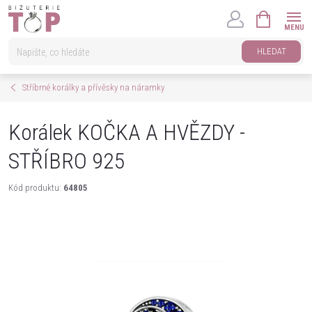
Přejít
NÁKUPNÍ
na
KOŠÍK
obsah
HLEDAT
Stříbrné korálky a přívěsky na náramky
Korálek KOČKA A HVĚZDY -
STŘÍBRO 925
Kód produktu:
64805