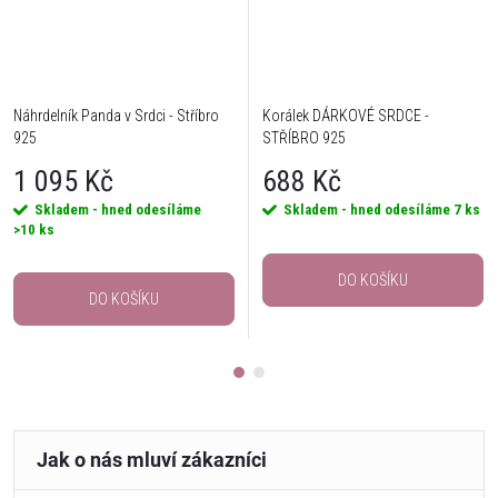
Náhrdelník Panda v Srdci - Stříbro
Korálek DÁRKOVÉ SRDCE -
925
STŘÍBRO 925
1 095 Kč
688 Kč
Skladem - hned odesíláme
Skladem - hned odesíláme
7 ks
>10 ks
DO KOŠÍKU
DO KOŠÍKU