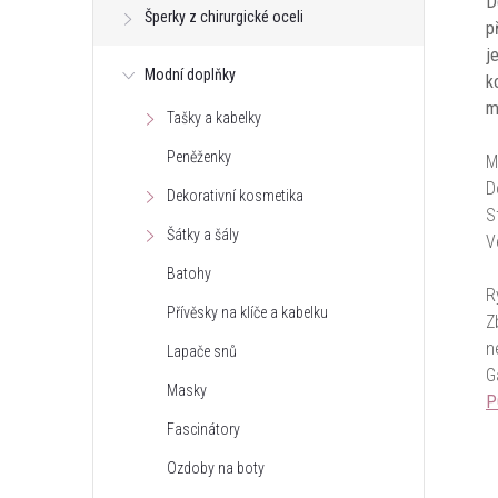
D
Šperky z chirurgické oceli
p
j
Modní doplňky
k
m
Tašky a kabelky
Peněženky
M
D
Dekorativní kosmetika
S
Šátky a šály
V
Batohy
R
Přívěsky na klíče a kabelku
Z
n
Lapače snů
G
Masky
P
Fascinátory
Ozdoby na boty