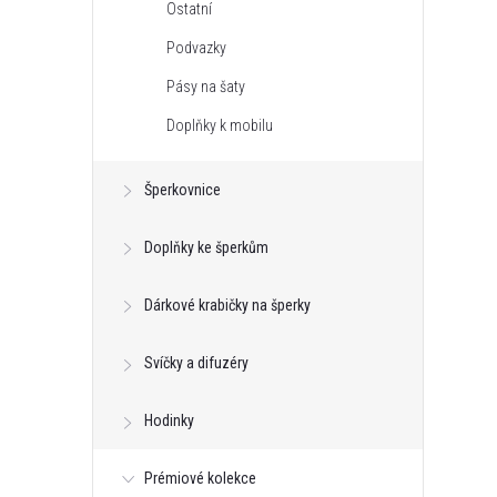
Ostatní
Podvazky
Pásy na šaty
Doplňky k mobilu
Šperkovnice
Doplňky ke šperkům
Dárkové krabičky na šperky
aru srdce Matka s
Korálek Květ Slunečnice se zirkony
Svíčky a difuzéry
bro 925
- Stříbro 925
655 Kč
Hodinky
DO KOŠÍKU
DO KOŠÍKU
ned
Skladem - hned
odesíláme
4 ks
Prémiové kolekce