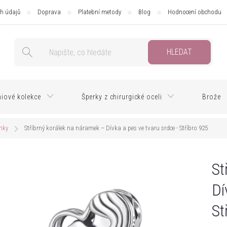
h údajů
Doprava
Platební metody
Blog
Hodnocení obchodu
HLEDAT
iové kolekce
Šperky z chirurgické oceli
Brože
mky
Stříbrný korálek na náramek – Dívka a pes ve tvaru srdce - Stříbro 925
St
Dí
St