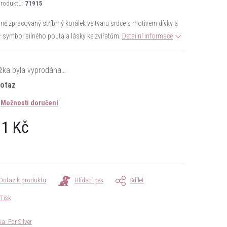
roduktu:
71915
lně zpracovaný stříbrný korálek ve tvaru srdce s motivem dívky a
 symbol silného pouta a lásky ke zvířatům.
Detailní informace
žka byla vyprodána…
dotaz
Možnosti doručení
1 Kč
á
Dotaz k produktu
Hlídací pes
Sdílet
Tisk
ka:
For Silver