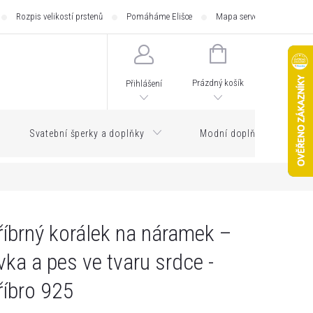
Rozpis velikostí prstenů
Pomáháme Elišce
Mapa serveru
Zásilk
NÁKUPNÍ
KOŠÍK
Prázdný košík
Přihlášení
Svatební šperky a doplňky
Modní doplňky
říbrný korálek na náramek –
vka a pes ve tvaru srdce -
říbro 925