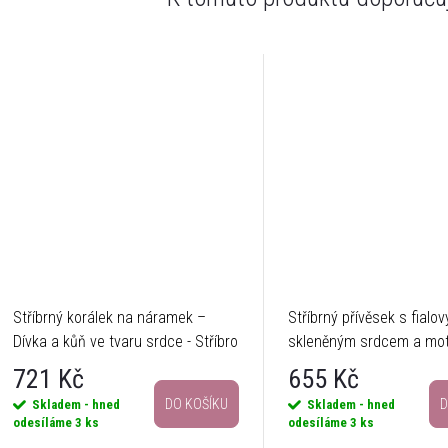
Stříbrný korálek na náramek –
Stříbrný přívěsek s fialo
Dívka a kůň ve tvaru srdce - Stříbro
skleněným srdcem a mo
925
Stříbro 925
721 Kč
655 Kč
DO KOŠÍKU
D
Skladem - hned
Skladem - hned
odesíláme
3 ks
odesíláme
3 ks