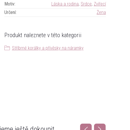
Motiv
:
Láska a rodina
,
Srdce
,
Zvířecí
Určení
:
Žena
Produkt naleznete v této kategorii
Stříbrné korálky a přívěsky na náramky
eme ještě dokoupit