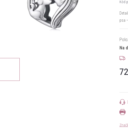
Kód p
Detai
psa –
Polo
Na 
72
Měrn
cena:
Znač