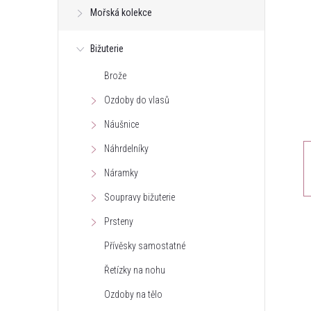
Mořská kolekce
t
Bižuterie
r
Brože
a
Ozdoby do vlasů
n
Náušnice
Náhrdelníky
n
Náramky
í
Soupravy bižuterie
Prsteny
p
Přívěsky samostatné
a
Řetízky na nohu
n
Ozdoby na tělo