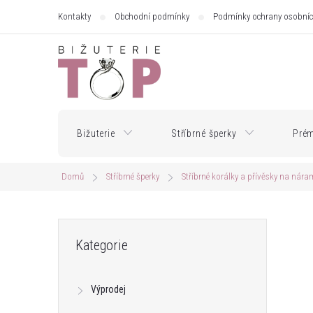
Přejít
Kontakty
Obchodní podmínky
Podmínky ochrany osobníc
na
obsah
Bižuterie
Stříbrné šperky
Prém
Domů
Stříbrné šperky
Stříbrné korálky a přívěsky na nára
P
Přeskočit
Kategorie
kategorie
o
Výprodej
s