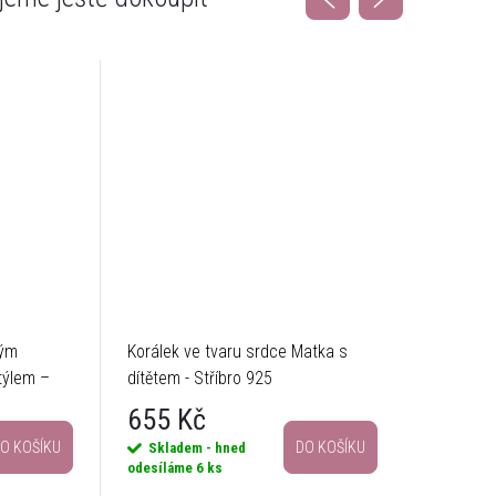
vým
Korálek ve tvaru srdce Matka s
Korálek 
týlem –
dítětem - Stříbro 925
- Stříbro
655 Kč
655 
O KOŠÍKU
DO KOŠÍKU
Skladem - hned
Sklade
odesíláme
6 ks
odesílám