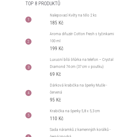
TOP 8 PRODUKTŮ
Nalepovací Květy na tělo 2 ks
185 Kč
Aroma difuzér Cotton Fresh s tyčinkami
100 ml
199 Kč
Luxusní bílá šňůrka na telefon – Crystal
Diamond 74 cm (37 cm v poutku)
69 Kč
Dárková krabička na šperky Mušle -
červená
95 Kč
Krabička na šperky 5,8 x 5,3 cm
110 Kč
Sada náramků z kamenných korálků -
černá/modrá