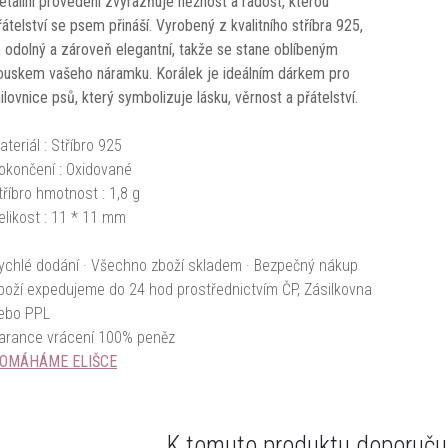
etailní provedení zvýrazňuje něžnost a radost, kterou
řátelství se psem přináší. Vyrobený z kvalitního stříbra 925,
e odolný a zároveň elegantní, takže se stane oblíbeným
ouskem vašeho náramku. Korálek je ideálním dárkem pro
ilovnice psů, který symbolizuje lásku, věrnost a přátelství.
ateriál : Stříbro 925
okončení : Oxidované
tříbro hmotnost : 1,8 g
elikost : 11 * 11 mm
ychlé dodání · Všechno zboží skladem · Bezpečný nákup
boží expedujeme do 24 hod prostřednictvím ČP, Zásilkovna
ebo PPL
arance vrácení 100% peněz
OMÁHÁME ELIŠCE
K tomuto produktu doporučuj