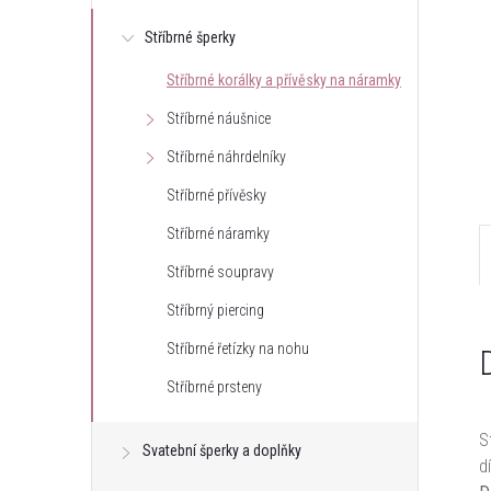
e
Stříbrné šperky
Stříbrné korálky a přívěsky na náramky
l
Stříbrné náušnice
Stříbrné náhrdelníky
Stříbrné přívěsky
Stříbrné náramky
Stříbrné soupravy
Stříbrný piercing
Stříbrné řetízky na nohu
Stříbrné prsteny
S
Svatební šperky a doplňky
d