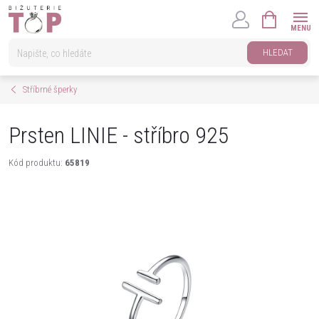
Přejít
NÁKUPNÍ
na
KOŠÍK
obsah
HLEDAT
Stříbrné šperky
Prsten LINIE - stříbro 925
Kód produktu:
65819