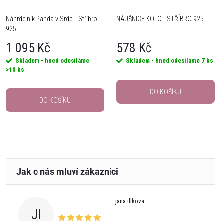
Náhrdelník Panda v Srdci - Stříbro
NÁUŠNICE KOLO - STŘÍBRO 925
925
1 095 Kč
578 Kč
Skladem - hned odesíláme
Skladem - hned odesíláme
7 ks
>10 ks
DO KOŠÍKU
DO KOŠÍKU
jana illkova
JI