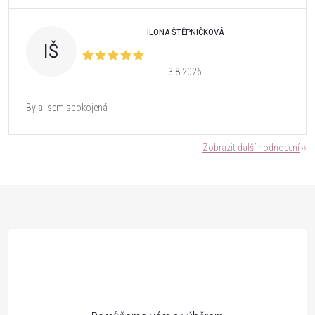
ILONA ŠTĚPNIČKOVÁ
IŠ
3.8.2026
Byla jsem spokojená
Zobrazit další hodnocení
Z
á
p
a