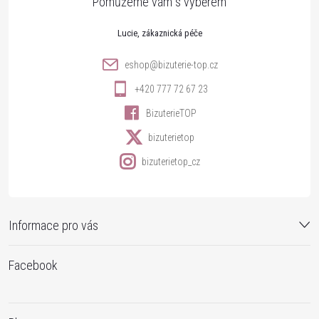
t
Lucie
í
eshop
@
bizuterie-top.cz
+420 777 72 67 23
BizuterieTOP
bizuterietop
bizuterietop_cz
Informace pro vás
Facebook