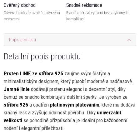
Ověřený obchod
Snadné reklamace
Důvěra tisíců zákazníků potvrzená
Rychlé a férové vyřízení bez zbytečných
recenzemi
komplikací
Popis produktu
Detailní popis produktu
Prsten LINIE ze stříbra 925
zaujme svým čistým a
minimalistickým designem, který působí moderně a nadčasově.
Jemné linie
dodávají prstenu eleganci a decentní styl, díky
čemuž se snadno kombinuje s dalšími šperky. Je vyroben ze
stříbra 925
a opatřen
platinovým plátováním
, které mu dodává
krásný lesk a zvyšuje odolnost povrchu. Díky
univerzální
velikosti
se pohodlně přizpůsobí a je ideální pro každodenní
nošení i elegantní příležitosti.