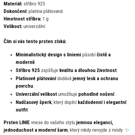
Materiál:
stříbro 925
Dokončení:
platina plátovaná
Hmotnost stříbra:
1 g
Velikost:
univerzální
Čím si vás tento prsten získá:
Minimalistický design s liniemi
působí
čistě a
moderně
.
Stříbro 925
zajišťuje
kvalitu a dlouhou životnost
.
Platinové plátování
dodává
jemný lesk a ochranu
povrchu
.
Univerzální velikost
umožňuje
pohodlné nošení
.
Nadčasový šperk
, který doplní
každodenní i elegantní
outfit
.
Prsten LINIE
vnese do vašeho stylu
jemnou eleganci,
jednoduchost a moderní šarm
, který nikdy nevyjde z módy. ✨