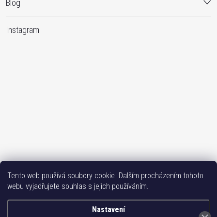
Blog
Instagram
Sledovat na Instagramu
Tento web používá soubory cookie. Dalším procházením tohoto
webu vyjadřujete souhlas s jejich používáním.
Bižutéria TOP
Vše k mobilu
Mobil příslušenství
Issa-Garden
Nastavení