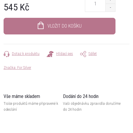
545 Kč
Měrná
cena:
VLOŽIT DO KOŠÍKU
Dotaz k produktu
Hlídací pes
Sdílet
Značka:
For Silver
Vše máme skladem
Dodání do 24 hodin
Tisíce produktů máme připravené k
Vaši objednávku zpravidla doručíme
odeslání
do 24 hodin