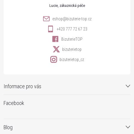
t
Lucie
í
eshop
@
bizuterie-top.cz
+420 777 72 67 23
BizuterieTOP
bizuterietop
bizuterietop_cz
Informace pro vás
Facebook
Blog