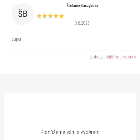
Štefanie Buczykova
ŠB
3.8.2026
super
Zobrazit další hodnocení
Z
á
p
a