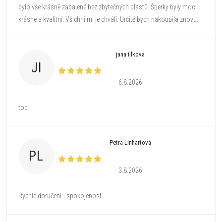
bylo vše krásně zabalené bez zbytečných plastů. Šperky byly moc
krásné a kvalitní. Všichni mi je chválí. Určitě bych nakoupila znovu.
jana illkova
JI
6.8.2026
top
Petra Linhartová
PL
3.8.2026
Rychlé doručení - spokojenost