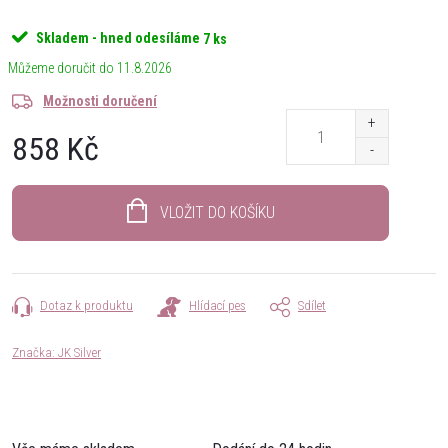
Skladem - hned odesíláme
7 ks
11.8.2026
Možnosti doručení
858 Kč
Měrná
cena:
VLOŽIT DO KOŠÍKU
Dotaz k produktu
Hlídací pes
Sdílet
Značka:
JK Silver