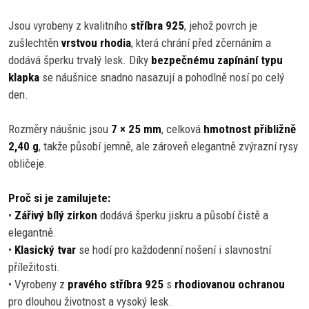
Jsou vyrobeny z kvalitního
stříbra 925
, jehož povrch je
zušlechtěn
vrstvou rhodia
, která chrání před zčernáním a
dodává šperku trvalý lesk. Díky
bezpečnému zapínání typu
klapka
se náušnice snadno nasazují a pohodlně nosí po celý
den.
Rozměry náušnic jsou
7 × 25 mm
, celková
hmotnost přibližně
2,40 g
, takže působí jemně, ale zároveň elegantně zvýrazní rysy
obličeje.
Proč si je zamilujete:
•
Zářivý bílý zirkon
dodává šperku jiskru a působí čistě a
elegantně.
•
Klasický tvar
se hodí pro každodenní nošení i slavnostní
příležitosti.
• Vyrobeny z
pravého stříbra 925
s
rhodiovanou ochranou
pro dlouhou životnost a vysoký lesk.