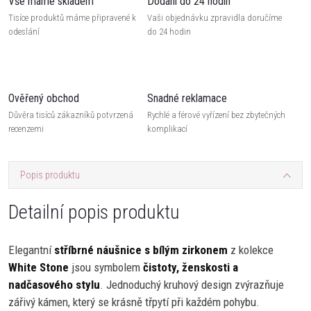
Vše máme skladem
Dodání do 24 hodin
Tisíce produktů máme připravené k
Vaši objednávku zpravidla doručíme
odeslání
do 24 hodin
Ověřený obchod
Snadné reklamace
Důvěra tisíců zákazníků potvrzená
Rychlé a férové vyřízení bez zbytečných
recenzemi
komplikací
Popis produktu
Detailní popis produktu
Elegantní
stříbrné náušnice s bílým zirkonem
z kolekce
White Stone
jsou symbolem
čistoty, ženskosti a
nadčasového stylu
. Jednoduchý kruhový design zvýrazňuje
zářivý kámen, který se krásně třpytí při každém pohybu.