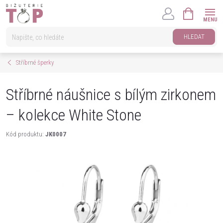
Přejít
NÁKUPNÍ
na
KOŠÍK
obsah
HLEDAT
Stříbrné šperky
Stříbrné náušnice s bílým zirkonem
– kolekce White Stone
Kód produktu:
JK0007