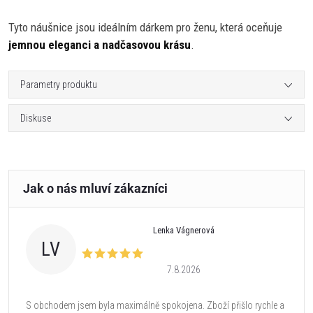
Tyto náušnice jsou ideálním dárkem pro ženu, která oceňuje
jemnou eleganci a nadčasovou krásu
.
Parametry produktu
Diskuse
Lenka Vágnerová
LV
7.8.2026
S obchodem jsem byla maximálně spokojena. Zboží přišlo rychle a