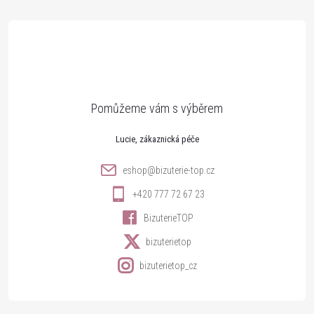
á
p
a
t
Lucie
í
eshop
@
bizuterie-top.cz
+420 777 72 67 23
BizuterieTOP
bizuterietop
bizuterietop_cz