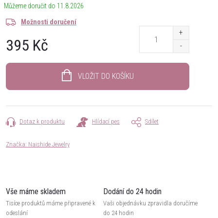
11.8.2026
Možnosti doručení
395 Kč
Měrná
cena:
VLOŽIT DO KOŠÍKU
Dotaz k produktu
Hlídací pes
Sdílet
Značka:
Naishide Jewelry
Vše máme skladem
Dodání do 24 hodin
Tisíce produktů máme připravené k
Vaši objednávku zpravidla doručíme
odeslání
do 24 hodin