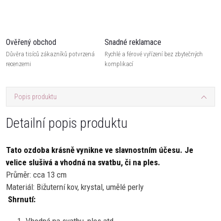
Ověřený obchod
Snadné reklamace
Důvěra tisíců zákazníků potvrzená
Rychlé a férové vyřízení bez zbytečných
recenzemi
komplikací
Popis produktu
Detailní popis produktu
Tato ozdoba krásně vynikne ve slavnostním účesu. Je
velice slušivá a vhodná na svatbu, či na ples.
Průměr: cca 13 cm
Materiál: Bižuterní kov, krystal, umělé perly
Shrnutí: