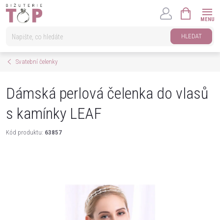
Přejít
NÁKUPNÍ
na
KOŠÍK
obsah
HLEDAT
Svatební čelenky
Dámská perlová čelenka do vlasů
s kamínky LEAF
Kód produktu:
63857