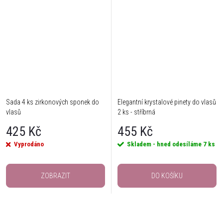
Sada 4 ks zirkonových sponek do
Elegantní krystalové pinety do vlasů
vlasů
2 ks - stříbrná
425 Kč
455 Kč
Vyprodáno
Skladem - hned odesíláme
7 ks
ZOBRAZIT
DO KOŠÍKU