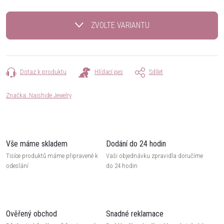
Měrná
cena:
ZVOLTE VARIANTU
Dotaz k produktu
Hlídací pes
Sdílet
Značka:
Naishide Jewelry
Vše máme skladem
Dodání do 24 hodin
Tisíce produktů máme připravené k
Vaši objednávku zpravidla doručíme
odeslání
do 24 hodin
Ověřený obchod
Snadné reklamace