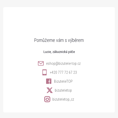
á
p
a
t
Lucie
í
eshop
@
bizuterie-top.cz
+420 777 72 67 23
BizuterieTOP
bizuterietop
bizuterietop_cz