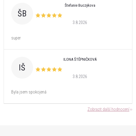
Štefanie Buczykova
ŠB
3.8.2026
super
ILONA ŠTĚPNIČKOVÁ
IŠ
3.8.2026
Byla jsem spokojená
Zobrazit další hodnocení
Z