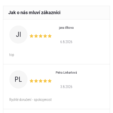
jana illkova
JI
6.8.2026
top
Petra Linhartová
PL
3.8.2026
Rychlé doručení - spokojenost