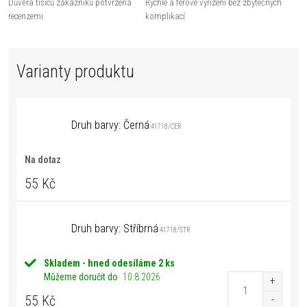
Důvěra tisíců zákazníků potvrzená
Rychlé a férové vyřízení bez zbytečných
recenzemi
komplikací
Druh barvy: Černá
41718/CER
Na dotaz
55 Kč
Druh barvy: Stříbrná
41718/STR
Skladem - hned odesíláme
2 ks
Můžeme doručit do
10.8.2026
55 Kč