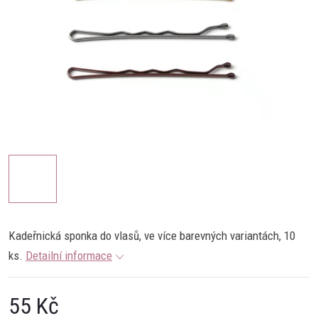
K
ade
ř
nick
á
sp
on
ka
do
v
las
ů, ve více barevných variantách, 10
ks.
Detailní informace
55 Kč