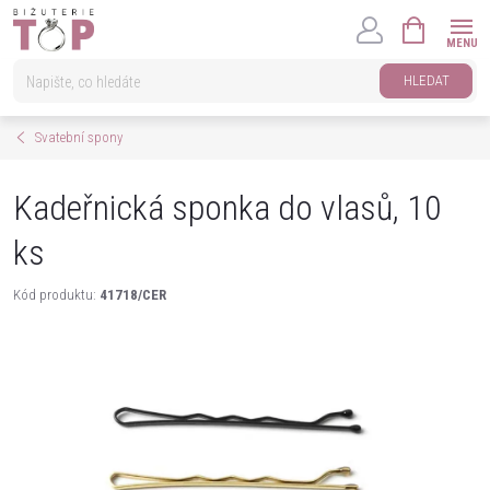
Přejít
NÁKUPNÍ
na
KOŠÍK
obsah
HLEDAT
Svatební spony
Kadeřnická sponka do vlasů, 10
ks
Kód produktu:
41718/CER