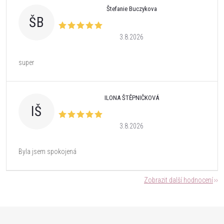
Štefanie Buczykova
ŠB
3.8.2026
super
ILONA ŠTĚPNIČKOVÁ
IŠ
3.8.2026
Byla jsem spokojená
Zobrazit další hodnocení
Z