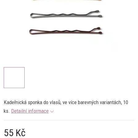
K
ade
ř
nick
á
sp
on
ka
do
v
las
ů, ve více barevných variantách, 10
ks.
Detailní informace
55 Kč