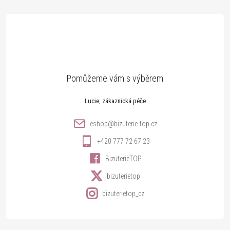
á
p
a
t
Lucie
í
eshop
@
bizuterie-top.cz
+420 777 72 67 23
BizuterieTOP
bizuterietop
bizuterietop_cz