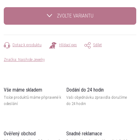
Měrná
cena:
ZVOLTE VARIANTU
Dotaz k produktu
Hlídací pes
Sdílet
Značka:
Naishide Jewelry
Vše máme skladem
Dodání do 24 hodin
Tisíce produktů máme připravené k
Vaši objednávku zpravidla doručíme
odeslání
do 24 hodin
Ověřený obchod
Snadné reklamace