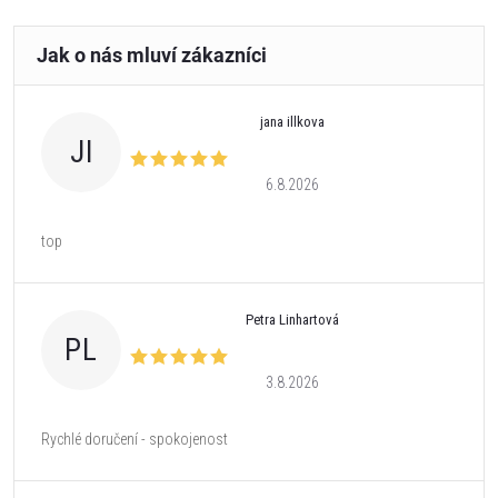
jana illkova
JI
6.8.2026
top
Petra Linhartová
PL
3.8.2026
Rychlé doručení - spokojenost