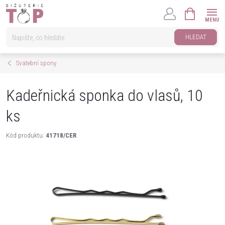
Přejít
NÁKUPNÍ
na
KOŠÍK
obsah
HLEDAT
Svatební spony
Kadeřnická sponka do vlasů, 10
ks
Kód produktu:
41718/CER