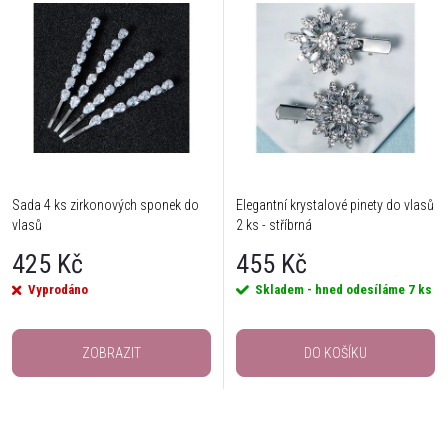
Sada 4 ks zirkonových sponek do
Elegantní krystalové pinety do vlasů
vlasů
2 ks - stříbrná
425 Kč
455 Kč
Vyprodáno
Skladem - hned odesíláme
7 ks
ZOBRAZIT
DO KOŠÍKU