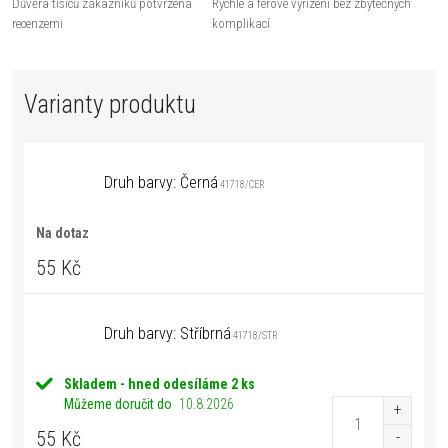
Důvěra tisíců zákazníků potvrzená
Rychlé a férové vyřízení bez zbytečných
recenzemi
komplikací
Druh barvy: Černá
41718/CER
Na dotaz
55 Kč
Druh barvy: Stříbrná
41718/STR
Skladem - hned odesíláme
2 ks
Můžeme doručit do
10.8.2026
55 Kč