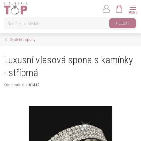
Přejít
NÁKUPNÍ
na
KOŠÍK
obsah
HLEDAT
Svatební spony
Luxusní vlasová spona s kamínky
- stříbrná
Kód produktu:
61449