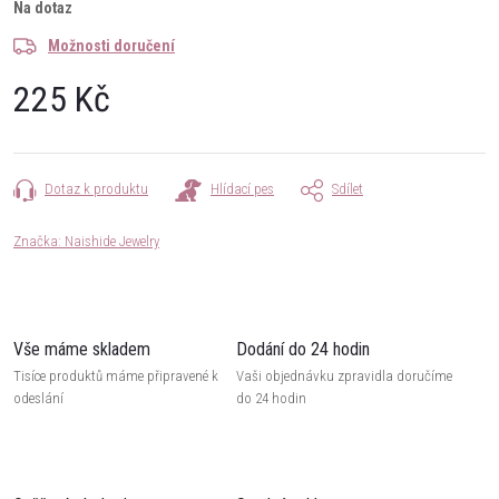
Na dotaz
Možnosti doručení
225 Kč
Měrná
cena:
Dotaz k produktu
Hlídací pes
Sdílet
Značka:
Naishide Jewelry
Vše máme skladem
Dodání do 24 hodin
Tisíce produktů máme připravené k
Vaši objednávku zpravidla doručíme
odeslání
do 24 hodin