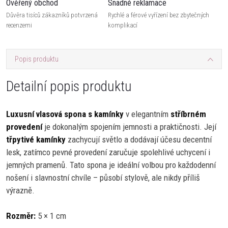
Ověřený obchod
Snadné reklamace
Důvěra tisíců zákazníků potvrzená
Rychlé a férové vyřízení bez zbytečných
recenzemi
komplikací
Popis produktu
Detailní popis produktu
Luxusní vlasová spona s kamínky
v elegantním
stříbrném
provedení
je dokonalým spojením jemnosti a praktičnosti. Její
třpytivé kamínky
zachycují světlo a dodávají účesu decentní
lesk, zatímco pevné provedení zaručuje spolehlivé uchycení i
jemných pramenů. Tato spona je ideální volbou pro každodenní
nošení i slavnostní chvíle – působí stylově, ale nikdy příliš
výrazně.
Rozměr:
5 × 1 cm