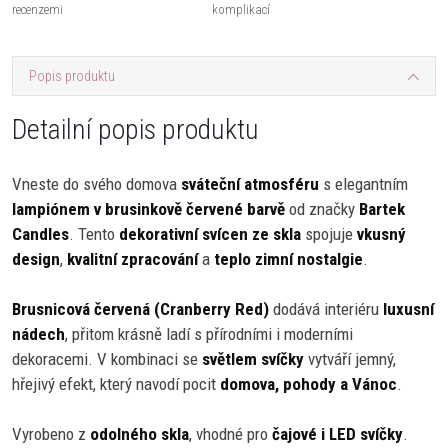
recenzemi
komplikací
Popis produktu
Detailní popis produktu
Vneste do svého domova
sváteční atmosféru
s elegantním
lampiónem v brusinkově červené barvě
od značky
Bartek
Candles
. Tento
dekorativní svícen ze skla
spojuje
vkusný
design
,
kvalitní zpracování
a
teplo zimní nostalgie
.
Brusnicová červená (Cranberry Red)
dodává interiéru
luxusní
nádech
, přitom krásně ladí s přírodními i moderními
dekoracemi. V kombinaci se
světlem svíčky
vytváří jemný,
hřejivý efekt, který navodí pocit
domova, pohody a Vánoc
.
Vyrobeno z
odolného skla
, vhodné pro
čajové i LED svíčky
.