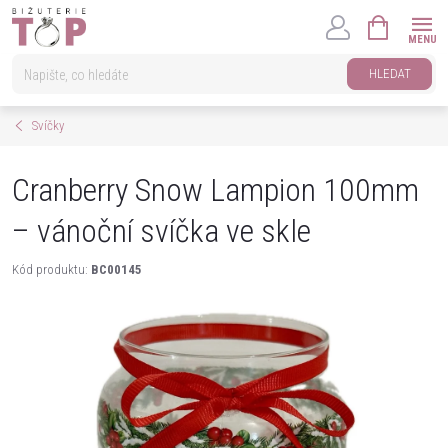
Přejít
NÁKUPNÍ
na
KOŠÍK
obsah
HLEDAT
Svíčky
Cranberry Snow Lampion 100mm
– vánoční svíčka ve skle
Kód produktu:
BC00145