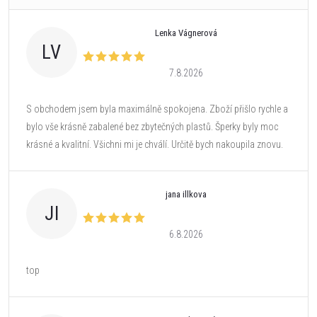
Lenka Vágnerová
LV
7.8.2026
S obchodem jsem byla maximálně spokojena. Zboží přišlo rychle a
bylo vše krásně zabalené bez zbytečných plastů. Šperky byly moc
krásné a kvalitní. Všichni mi je chválí. Určitě bych nakoupila znovu.
jana illkova
JI
6.8.2026
top