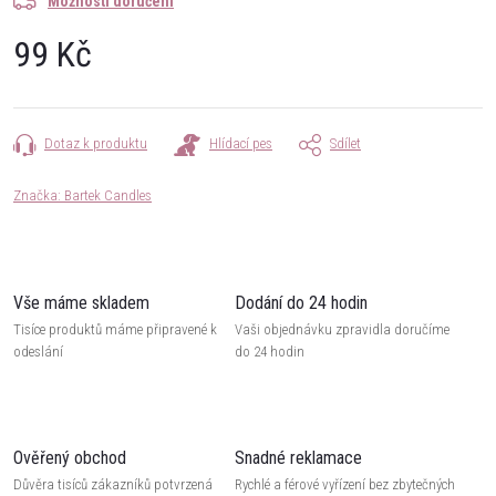
Možnosti doručení
99 Kč
Měrná
cena:
Dotaz k produktu
Hlídací pes
Sdílet
Značka:
Bartek Candles
Vše máme skladem
Dodání do 24 hodin
Tisíce produktů máme připravené k
Vaši objednávku zpravidla doručíme
odeslání
do 24 hodin
Ověřený obchod
Snadné reklamace
Důvěra tisíců zákazníků potvrzená
Rychlé a férové vyřízení bez zbytečných