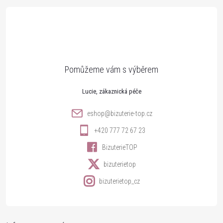
á
p
a
t
Lucie
í
eshop
@
bizuterie-top.cz
+420 777 72 67 23
BizuterieTOP
bizuterietop
bizuterietop_cz