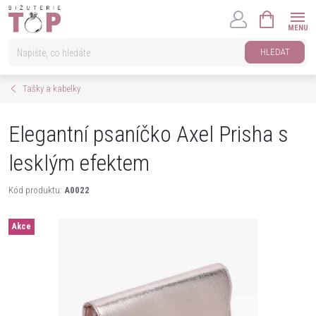
Přejít
NÁKUPNÍ
na
KOŠÍK
obsah
HLEDAT
Tašky a kabelky
Elegantní psaníčko Axel Prisha s
lesklým efektem
Kód produktu:
A0022
Akce