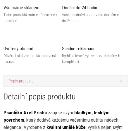
Vše máme skladem
Dodání do 24 hodin
Tisíce produktů máme připravené k
Vaši objednávku zpravidla doručíme
odeslání
do 24 hodin
Ověřený obchod
Snadné reklamace
Důvěra tisíců zákazníků potvrzená
Rychlé a férové vyřízení bez zbytečných
recenzemi
komplikací
Popis produktu
Detailní popis produktu
Psaníčko Axel Prisha
zaujme svým
hladkým, lesklým
povrchem
, který dodává každému večernímu outfitu nádech
elegance. Vyrobené z
kvalitní umělé kůže
, vyniká nejen svým