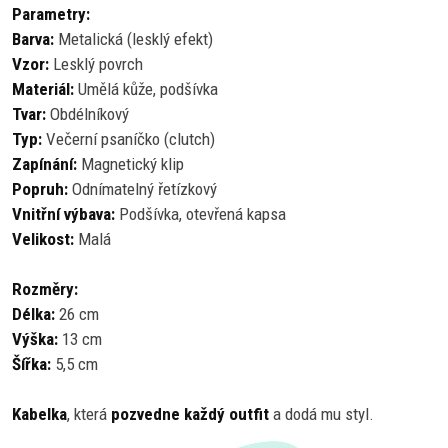
Parametry:
Barva:
Metalická (lesklý efekt)
Vzor:
Lesklý povrch
Materiál:
Umělá kůže, podšívka
Tvar:
Obdélníkový
Typ:
Večerní psaníčko (clutch)
Zapínání:
Magnetický klip
Popruh:
Odnímatelný řetízkový
Vnitřní výbava:
Podšívka, otevřená kapsa
Velikost:
Malá
Rozměry:
Délka:
26 cm
Výška:
13 cm
Šířka:
5,5 cm
Kabelka
, která
pozvedne každý outfit
a dodá mu styl.