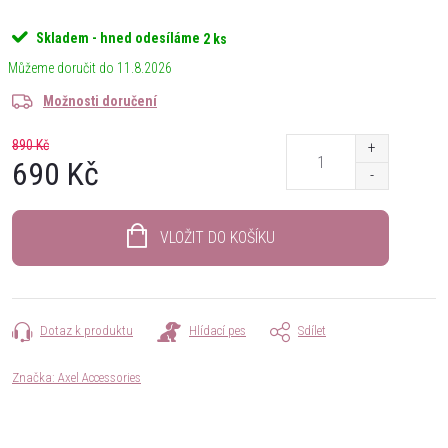
Skladem - hned odesíláme
2 ks
11.8.2026
Možnosti doručení
890 Kč
690 Kč
Měrná
cena:
VLOŽIT DO KOŠÍKU
Dotaz k produktu
Hlídací pes
Sdílet
Značka:
Axel Accessories