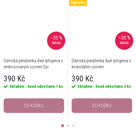
Výprodej
–33 %
–33 %
590 Kč
590 Kč
Dámská peněženka Axel Iphigenia s
Dámská peněženka Axel Iphigenia s
embosovaným vzorem Epi
krokodýlím vzorem
390 Kč
390 Kč
Skladem - hned odesíláme
1 ks
Skladem - hned odesíláme
2 ks
DO KOŠÍKU
DO KOŠÍKU