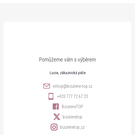
Z
á
p
a
t
Lucie
í
eshop
@
bizuterie-top.cz
+420 777 72 67 23
BizuterieTOP
bizuterietop
bizuterietop_cz