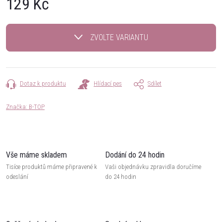
129 Kč
Měrná
cena:
ZVOLTE VARIANTU
Dotaz k produktu
Hlídací pes
Sdílet
Značka:
B-TOP
Vše máme skladem
Dodání do 24 hodin
Tisíce produktů máme připravené k
Vaši objednávku zpravidla doručíme
odeslání
do 24 hodin