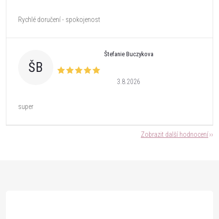
Rychlé doručení - spokojenost
Štefanie Buczykova
ŠB
3.8.2026
super
Zobrazit další hodnocení
Z
á