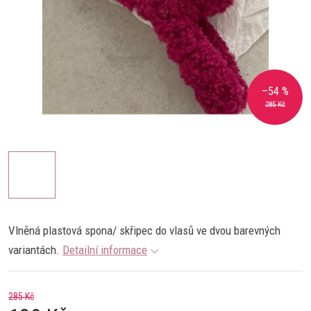
–54 %
285 Kč
Vlněná plastová spona/ skřipec do vlasů ve dvou barevných
variantách.
Detailní informace
285 Kč