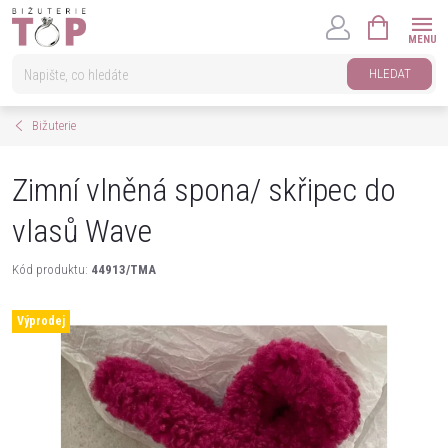
Přejít
NÁKUPNÍ
na
KOŠÍK
obsah
HLEDAT
Bižuterie
Zimní vlněná spona/ skřipec do
vlasů Wave
Kód produktu:
44913/TMA
Výprodej