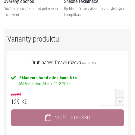
Ověřený obchod
Snadné reklamace
Důvěra tisíců zákazníků potvrzená
Rychlé a férové vyřízení bez zbytečných
recenzemi
komplikací
Druh barvy: Tmavě růžová
44913/TMA
Skladem - hned odesíláme
6 ks
Můžeme doručit do
11.8.2026
285 Kč
129 Kč
VLOŽIT DO KOŠÍKU