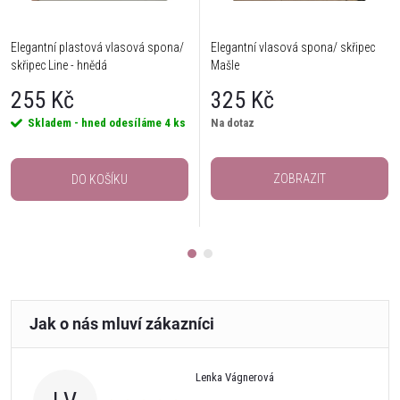
Elegantní plastová vlasová spona/
Elegantní vlasová spona/ skřipec
skřipec Line - hnědá
Mašle
255 Kč
325 Kč
Skladem - hned odesíláme
4 ks
Na dotaz
ZOBRAZIT
DO KOŠÍKU
Lenka Vágnerová