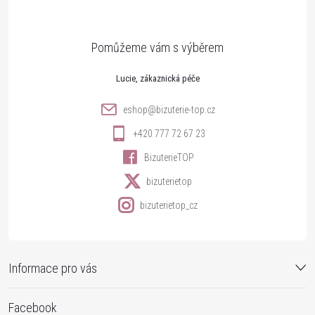
p
a
t
Lucie
í
eshop
@
bizuterie-top.cz
+420 777 72 67 23
BizuterieTOP
bizuterietop
bizuterietop_cz
Informace pro vás
Facebook