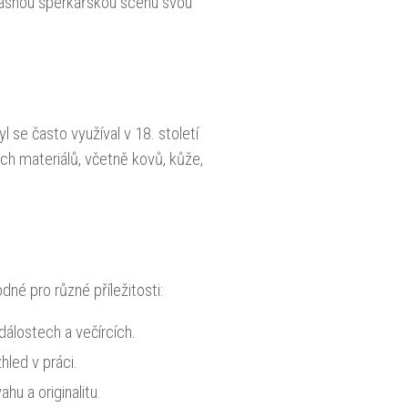
učasnou šperkařskou scénu svou
l se často využíval v 18. století
h materiálů, včetně kovů, kůže,
dné pro různé příležitosti:
álostech a večírcích.
hled v práci.
u a originalitu.