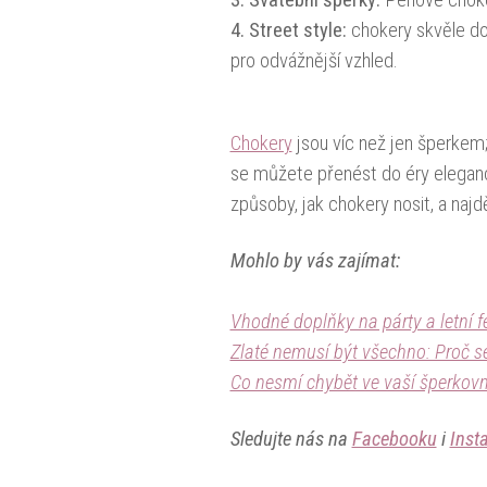
3. Svatební šperky:
Perlové choke
4. Street style:
chokery skvěle dop
pro odvážnější vzhled.
Chokery
jsou víc než jen šperkem
se můžete přenést do éry elegan
způsoby, jak chokery nosit, a najdě
Mohlo by vás zajímat:
Vhodné doplňky na párty a letní f
Zlaté nemusí být všechno: Proč se
Co nesmí chybět ve vaší šperkovn
Sledujte nás na
Facebooku
i
Inst