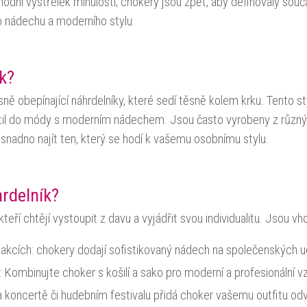
ódní výstřelek minulosti; chokery jsou zpět, aby definovaly so
o nádechu a moderního stylu.
k?
sně obepínající náhrdelníky, které sedí těsně kolem krku. Tento sty
rátil do módy s moderním nádechem. Jsou často vyrobeny z různýc
snadno najít ten, který se hodí k vašemu osobnímu stylu.
rdelník?
teří chtějí vystoupit z davu a vyjádřit svou individualitu. Jsou vho
kcích: chokery dodají sofistikovaný nádech na společenských ud
 Kombinujte choker s košilí a sako pro moderní a profesionální vz
koncertě či hudebním festivalu přidá choker vašemu outfitu odvah