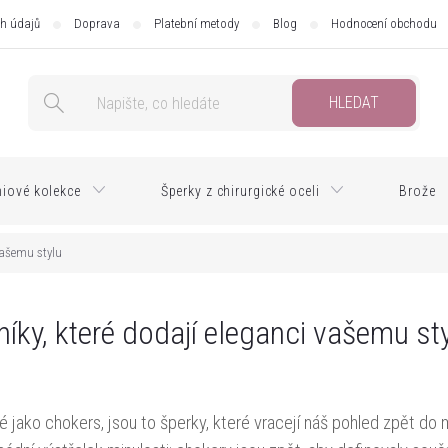
h údajů
Doprava
Platební metody
Blog
Hodnocení obchodu
HLEDAT
iové kolekce
Šperky z chirurgické oceli
Brože
vašemu stylu
íky, které dodají eleganci vašemu st
 jako chokers, jsou to šperky, které vracejí náš pohled zpět do m