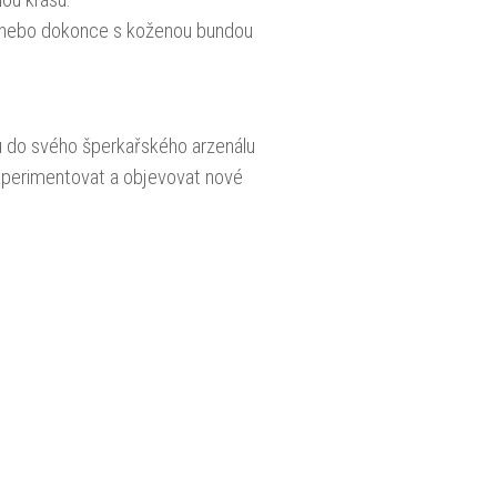
ou krásu.
ilí nebo dokonce s koženou bundou
u do svého šperkařského arzenálu
xperimentovat a objevovat nové