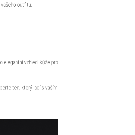
vašeho outfitu.
o elegantní vzhled, kůže pro
erte ten, který ladí s vaším