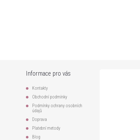
Z
Informace pro vás
á
Kontakty
p
Obchodní podmínky
Podmínky ochrany osobních
a
údajů
Doprava
t
Platební metody
Blog