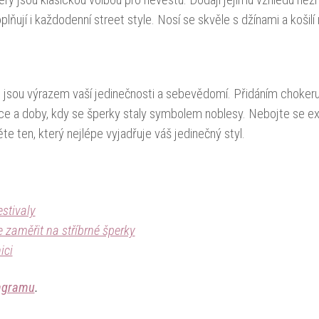
ry jsou klasickou volbou pro nevěstu. Dodají jejímu vzhledu něžn
lňují i každodenní street style. Nosí se skvěle s džínami a koš
; jsou výrazem vaší jedinečnosti a sebevědomí. Přidáním choker
ce a doby, kdy se šperky staly symbolem noblesy. Nebojte se e
te ten, který nejlépe vyjadřuje váš jedinečný styl.
estivaly
 zaměřit na stříbrné šperky
ici
agramu
.