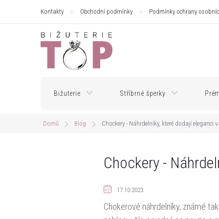
Přejít
Kontakty
Obchodní podmínky
Podmínky ochrany osobníc
na
obsah
Bižuterie
Stříbrné šperky
Prém
Domů
Blog
Chockery - Náhrdelníky, které dodají eleganci 
Chockery - Náhrdeln
17.10.2023
Chokerové náhrdelníky, známé také