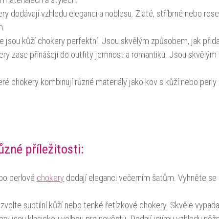
 materiálech a stylech:
 dodávají vzhledu eleganci a noblesu. Zlaté, stříbrné nebo ros
m.
jsou kůží chokery perfektní. Jsou skvělým způsobem, jak přidat
ry zase přinášejí do outfity jemnost a romantiku. Jsou skvělý
é chokery kombinují různé materiály jako kov s kůží nebo perly s 
zné příležitosti:
bo perlové
chokery
dodají eleganci večerním šatům. Vyhněte se 
zvolte subtilní kůží nebo tenké řetízkové chokery. Skvěle vypadaj