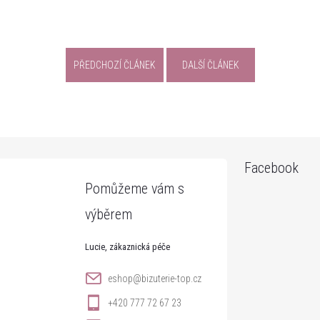
PŘEDCHOZÍ ČLÁNEK
DALŠÍ ČLÁNEK
Facebook
Lucie
eshop
@
bizuterie-top.cz
+420 777 72 67 23