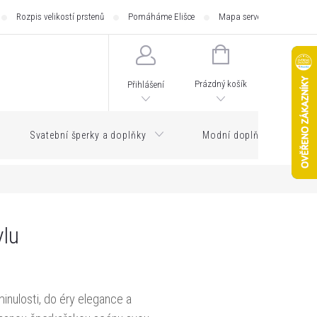
Rozpis velikostí prstenů
Pomáháme Elišce
Mapa serveru
Zásilk
NÁKUPNÍ
KOŠÍK
Prázdný košík
Přihlášení
Svatební šperky a doplňky
Modní doplňky
ylu
inulosti, do éry elegance a