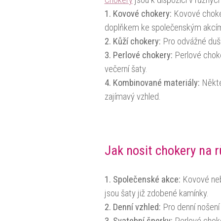
Chokery
jsou k dispozici v různých
1. Kovové chokery:
Kovové chokery
doplňkem ke společenským akcí
2. Kůží chokery:
Pro odvážné duše 
3. Perlové chokery:
Perlové choke
večerní šaty.
4. Kombinované materiály:
Někter
zajímavý vzhled.
Jak nosit chokery na rů
1. Společenské akce:
Kovové ne
jsou šaty již zdobené kamínky.
2. Denní vzhled:
Pro denní nošení 