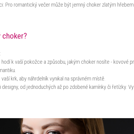
ci: Pro romantický večer může být jemný choker zlatým hřebem 
ý choker?
:
e hodí k vaší pokožce a způsobu, jakým choker nosíte - kovové pr
mantiku.
vaší krk, aby náhrdelník vynikal na správném místě.
 designy, od jednoduchých až po zdobené kamínky či řetízky. Vyb