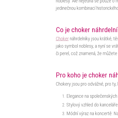
noblesy. Ale nejedná se pouze o m
jedinečnou kombinací historickéh
Co je choker náhrdelní
Choker
náhrdelníky jsou krátké, tě
jako symbol noblesy, a nyní se v
či perel, což znamená, že můžete 
Pro koho je choker náh
Chokery jsou pro odvážné, pro ty, k
Elegance na společenských a
Stylový vzhled do kanceláře:
Módní výraz na koncertě: Na 