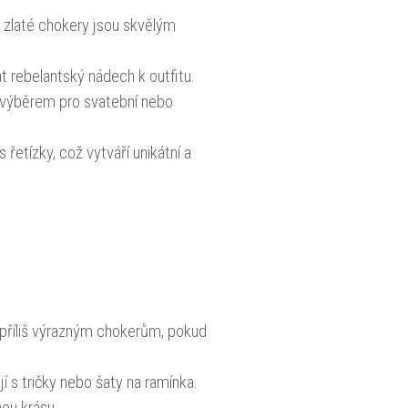
e zlaté chokery jsou skvělým
 rebelantský nádech k outfitu.
m výběrem pro svatební nebo
řetízky, což vytváří unikátní a
příliš výrazným chokerům, pokud
í s tričky nebo šaty na ramínka.