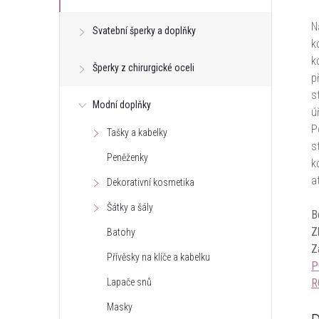
N
Svatební šperky a doplňky
k
k
Šperky z chirurgické oceli
p
s
Modní doplňky
ú
P
Tašky a kabelky
s
Peněženky
k
a
Dekorativní kosmetika
Šátky a šály
B
Z
Batohy
Z
Přívěsky na klíče a kabelku
P
R
Lapače snů
Masky