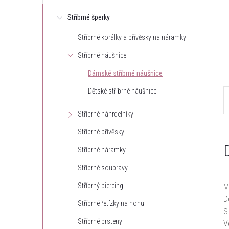
e
Stříbrné šperky
Stříbrné korálky a přívěsky na náramky
l
Stříbrné náušnice
Dámské stříbrné náušnice
Dětské stříbrné náušnice
Stříbrné náhrdelníky
Stříbrné přívěsky
Stříbrné náramky
Stříbrné soupravy
Stříbrný piercing
M
D
Stříbrné řetízky na nohu
S
Stříbrné prsteny
V