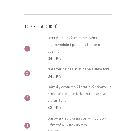
TOP 8 PRODUKTŮ
Jemný drátkový prsten se dvěma
sladkovodními perlami v tmavém
odstínu
345 Kč
Náramek na paži květina ve zlatém tónu
345 Kč
Dámský dvouvrstvý kotníkový náramek z
nerezové oceli – řetízek s kamínkem ve
zlatém tónu
439 Kč
Dárková krabička na šperky – bordó /
krémová 53 × 82 × 36 mm