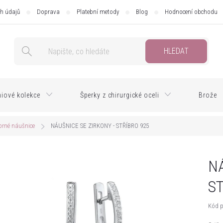
h údajů
Doprava
Platební metody
Blog
Hodnocení obchodu
HLEDAT
iové kolekce
Šperky z chirurgické oceli
Brože
brné náušnice
NÁUŠNICE SE ZIRKONY - STŘÍBRO 925
NÁ
S
Kód p