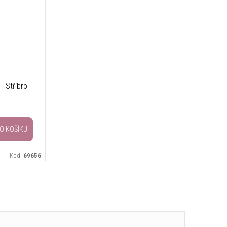
- Stříbro
O KOŠÍKU
Kód:
69656