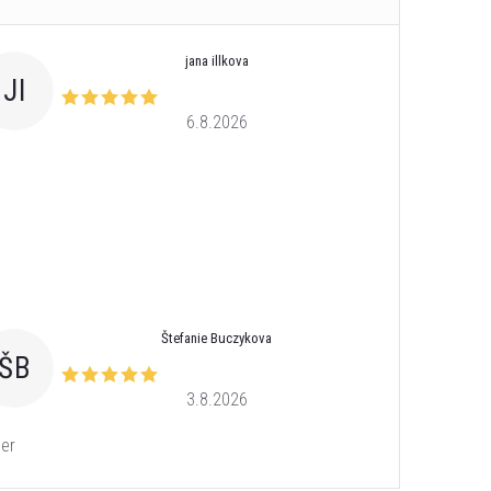
jana illkova
JI
6.8.2026
Štefanie Buczykova
ŠB
3.8.2026
er