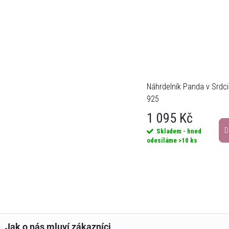
Náhrdelník Panda v Srdci 
925
1 095 Kč
D
Skladem - hned
odesíláme
>10 ks