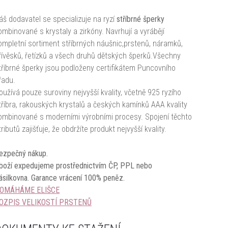
áš dodavatel se specializuje na ryzí
stříbrné šperky
ombinované s krystaly a zirkóny. Navrhují a vyrábějí
ompletní sortiment stříbrných náušnic,prstenů, náramků,
řívěsků, řetízků a všech druhů dětských šperků.Všechny
tříbrné šperky jsou podloženy certifikátem Puncovního
řadu.
oužívá pouze suroviny nejvyšší kvality, včetně 925 ryzího
tříbra, rakouských krystalů a českých kamínků AAA kvality
ombinované s moderními výrobními procesy. Spojení těchto
tributů zajišťuje, že obdržíte produkt nejvyšší kvality.
ezpečný nákup.
boží expedujeme prostřednictvím ČP, PPL nebo
ásilkovna.
Garance vrácení 100% peněz.
OMÁHÁME ELIŠCE
OZPIS VELIKOSTÍ PRSTENŮ