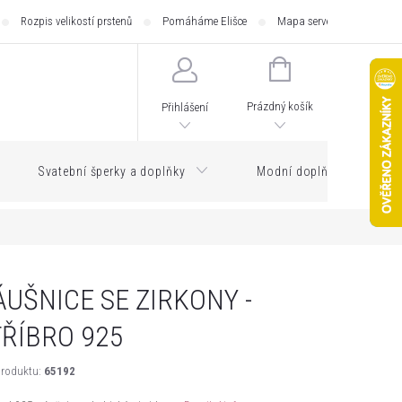
Rozpis velikostí prstenů
Pomáháme Elišce
Mapa serveru
Zásilk
NÁKUPNÍ
KOŠÍK
Prázdný košík
Přihlášení
Svatební šperky a doplňky
Modní doplňky
UŠNICE SE ZIRKONY -
TŘÍBRO 925
roduktu:
65192