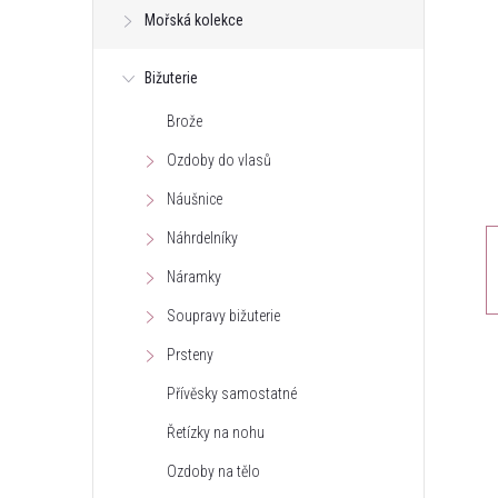
Mořská kolekce
t
Bižuterie
r
Brože
a
Ozdoby do vlasů
n
Náušnice
Náhrdelníky
n
Náramky
í
Soupravy bižuterie
Prsteny
p
Přívěsky samostatné
a
Řetízky na nohu
n
Ozdoby na tělo