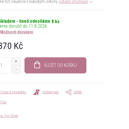
rné 925 náušnice s kubickými zirkony.
Detailní informace
Skladem - hned odesíláme
8 ks
11.8.2026
Možnosti doručení
370 Kč
á
VLOŽIT DO KOŠÍKU
Dotaz k produktu
Hlídací pes
Sdílet
Tisk
ka:
For Silver