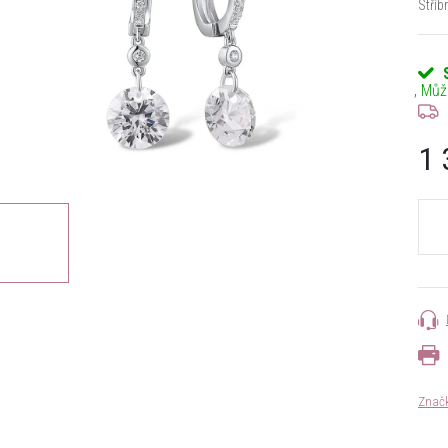
Stříb
1 
Měrn
cena:
Znač