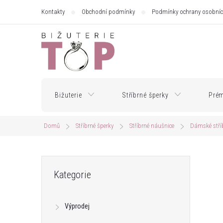
Přejít
Kontakty
Obchodní podmínky
Podmínky ochrany osobníc
na
obsah
Bižuterie
Stříbrné šperky
Prém
Domů
Stříbrné šperky
Stříbrné náušnice
Dámské stří
P
Přeskočit
Kategorie
kategorie
o
Výprodej
s