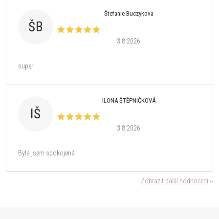
Štefanie Buczykova
ŠB
3.8.2026
super
ILONA ŠTĚPNIČKOVÁ
IŠ
3.8.2026
Byla jsem spokojená
Zobrazit další hodnocení
Z