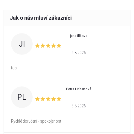
jana illkova
JI
6.8.2026
top
Petra Linhartová
PL
3.8.2026
Rychlé doručení - spokojenost