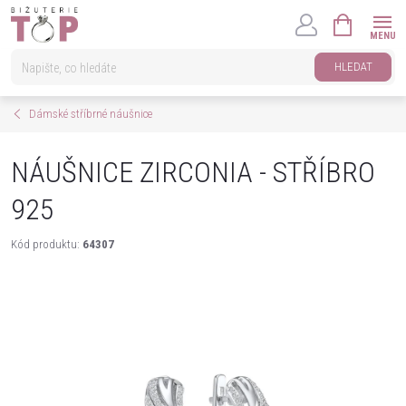
Přejít
NÁKUPNÍ
na
KOŠÍK
obsah
HLEDAT
Dámské stříbrné náušnice
NÁUŠNICE ZIRCONIA - STŘÍBRO
925
Kód produktu:
64307