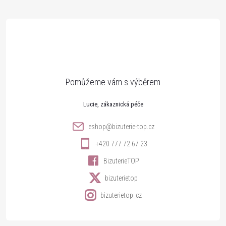
á
p
a
t
Lucie
í
eshop
@
bizuterie-top.cz
+420 777 72 67 23
BizuterieTOP
bizuterietop
bizuterietop_cz