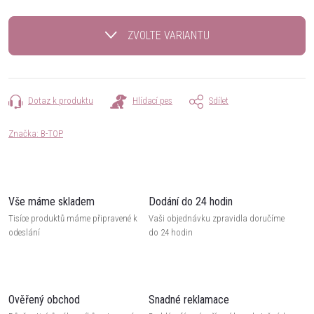
Měrná
cena:
ZVOLTE VARIANTU
Dotaz k produktu
Hlídací pes
Sdílet
Značka:
B-TOP
Vše máme skladem
Dodání do 24 hodin
Tisíce produktů máme připravené k
Vaši objednávku zpravidla doručíme
odeslání
do 24 hodin
Ověřený obchod
Snadné reklamace