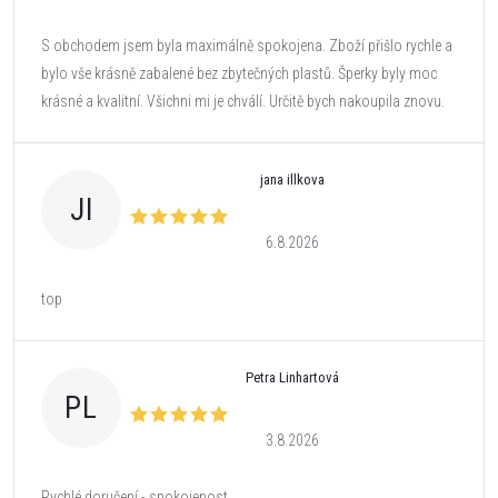
S obchodem jsem byla maximálně spokojena. Zboží přišlo rychle a
bylo vše krásně zabalené bez zbytečných plastů. Šperky byly moc
krásné a kvalitní. Všichni mi je chválí. Určitě bych nakoupila znovu.
jana illkova
JI
6.8.2026
top
Petra Linhartová
PL
3.8.2026
Rychlé doručení - spokojenost