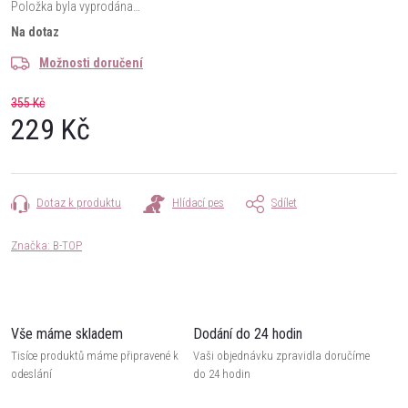
Položka byla vyprodána…
Na dotaz
Možnosti doručení
355 Kč
229 Kč
Měrná
cena:
Dotaz k produktu
Hlídací pes
Sdílet
Značka:
B-TOP
Vše máme skladem
Dodání do 24 hodin
Tisíce produktů máme připravené k
Vaši objednávku zpravidla doručíme
odeslání
do 24 hodin