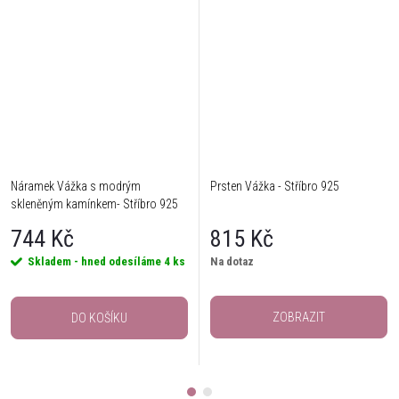
Náramek Vážka s modrým
Prsten Vážka - Stříbro 925
skleněným kamínkem- Stříbro 925
744 Kč
815 Kč
Skladem - hned odesíláme
4 ks
Na dotaz
ZOBRAZIT
DO KOŠÍKU