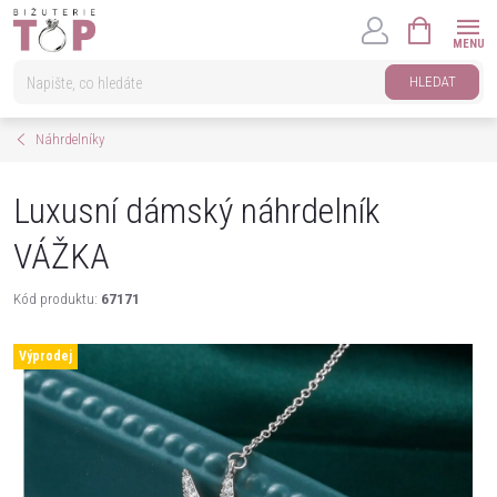
Přejít
NÁKUPNÍ
na
KOŠÍK
obsah
HLEDAT
Náhrdelníky
Luxusní dámský náhrdelník
VÁŽKA
Kód produktu:
67171
Výprodej