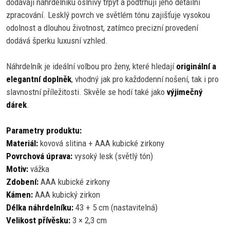
dodávají náhrdelníku oslnivý třpyt a podtrhují jeho detailní
zpracování. Lesklý povrch ve světlém tónu zajišťuje vysokou
odolnost a dlouhou životnost, zatímco precizní provedení
dodává šperku luxusní vzhled.
Náhrdelník je ideální volbou pro ženy, které hledají
originální a
elegantní doplněk
, vhodný jak pro každodenní nošení, tak i pro
slavnostní příležitosti. Skvěle se hodí také jako
výjimečný
dárek
.
Parametry produktu:
Materiál:
kovová slitina + AAA kubické zirkony
Povrchová úprava:
vysoký lesk (světlý tón)
Motiv:
vážka
Zdobení:
AAA kubické zirkony
Kámen:
AAA kubický zirkon
Délka náhrdelníku:
43 + 5 cm (nastavitelná)
Velikost přívěsku:
3 × 2,3 cm