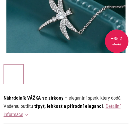
–35 %
355 Kč
Náhrdelník VÁŽKA se zirkony
– elegantní šperk, který dodá
Vašemu outfitu
třpyt, lehkost a přírodní eleganci
.
Detailní
informace