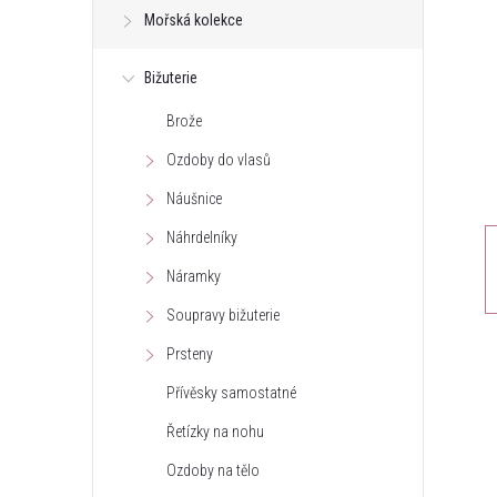
Mořská kolekce
t
Bižuterie
r
Brože
a
Ozdoby do vlasů
n
Náušnice
Náhrdelníky
n
Náramky
í
Soupravy bižuterie
Prsteny
p
Přívěsky samostatné
a
Řetízky na nohu
n
Ozdoby na tělo