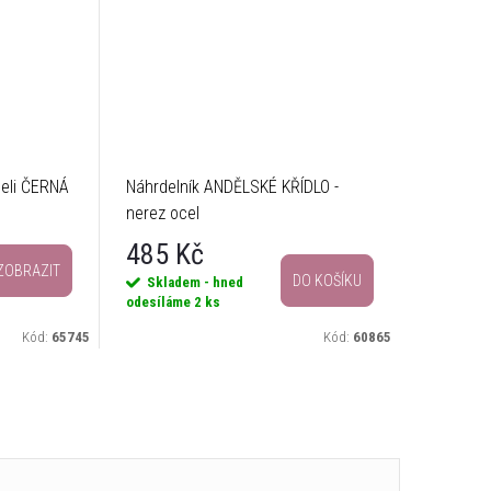
celi ČERNÁ
Náhrdelník ANDĚLSKÉ KŘÍDLO -
nerez ocel
485 Kč
ZOBRAZIT
DO KOŠÍKU
Skladem - hned
odesíláme
2 ks
Kód:
65745
Kód:
60865