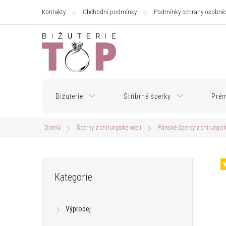
Přejít
Kontakty
Obchodní podmínky
Podmínky ochrany osobníc
na
obsah
Bižuterie
Stříbrné šperky
Prém
Domů
Šperky z chirurgické oceli
Pánské šperky z chirurgick
P
Přeskočit
Kategorie
kategorie
o
Výprodej
s