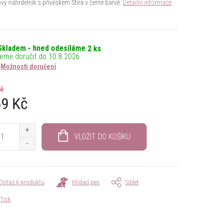
vý náhrdelník s přívěskem Štíra v černé barvě.
Detailní informace
Skladem - hned odesíláme
2 ks
10.8.2026
Možnosti doručení
Kč
9 Kč
á
VLOŽIT DO KOŠÍKU
Dotaz k produktu
Hlídací pes
Sdílet
Tisk