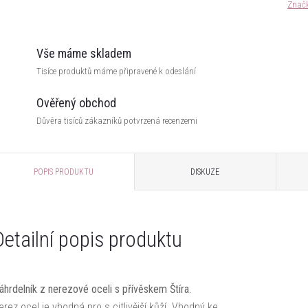
Znač
Vše máme skladem
Tisíce produktů máme připravené k odeslání
Ověřený obchod
Důvěra tisíců zákazníků potvrzená recenzemi
POPIS PRODUKTU
DISKUZE
Detailní popis produktu
áhrdelník z nerezové oceli s přívěskem Štíra.
erez ocel je vhodná pro s citlivější kůží. Vhodný ke