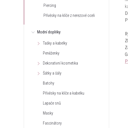
Piercing
k
D
Přívěsky na klíče z nerezové oceli
P
Modní doplňky
R
Z
Tašky a kabelky
Z
Peněženky
G
P
Dekorativní kosmetika
Šátky a šály
Batohy
Přívěsky na klíče a kabelku
Lapače snů
Masky
Fascinátory