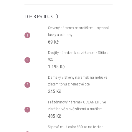
TOP 8 PRODUKTŮ
Červený náramek se srdíčkem – symbol
lásky a ochrany
69 Kč
Dvojitý náhrdelník se zirkonem - Stříbro
925
1 195 Kč
Dámský vrstvený náramek na nohu ve
zlatém tónu z nerezové oceli
345 Kč
Prázdninový náramek OCEAN LIFE ve
zlaté barvě s hvězdicemi a mušlemi
485 Kč
Stylová multicolor šňůrka na telefon –