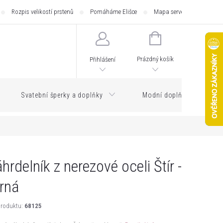
Rozpis velikostí prstenů
Pomáháme Elišce
Mapa serveru
Zásilk
NÁKUPNÍ
KOŠÍK
Prázdný košík
Přihlášení
Svatební šperky a doplňky
Modní doplňky
hrdelník z nerezové oceli Štír -
rná
roduktu:
68125