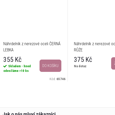
Náhrdelník z nerezové oceli ČERNÁ
Náhrdelník z nerezové o
LEBKA
RŮŽE
355 Kč
375 Kč
DO KOŠÍKU
Skladem - hned
Na dotaz
odesíláme
>10 ks
Kód:
65746