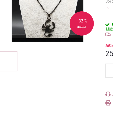
Ocelo
–32 %
385 Kč
385 
25
Měrn
cena: