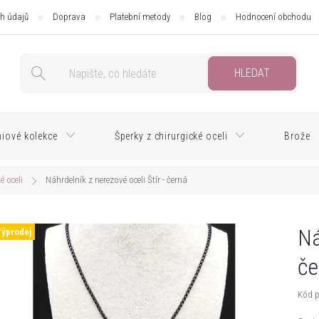
h údajů
Doprava
Platební metody
Blog
Hodnocení obchodu
HLEDAT
iové kolekce
Šperky z chirurgické oceli
Brože
é oceli
Náhrdelník z nerezové oceli Štír - černá
Ná
Výprodej
če
Kód p