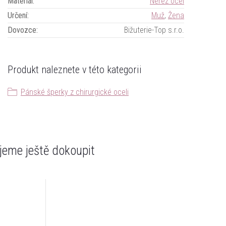
Materiál
:
Nerez ocel
Určení
:
Muž
,
Žena
Dovozce
:
Bižuterie-Top s.r.o.
Produkt naleznete v této kategorii
Pánské šperky z chirurgické oceli
eme ještě dokoupit