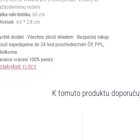
aždodennímu nošení.
élka náhrdelníku:
60 cm
řívěsek:
4,6 * 2,8 cm
ychlé dodání · Všechno zboží skladem · Bezpečný nákup
boží expedujeme do 24 hod prostřednictvím ČP, PPL,
ásilkovna.
arance vrácení 100% peněz
OMÁHÁME ELIŠCE
K tomuto produktu doporučuj