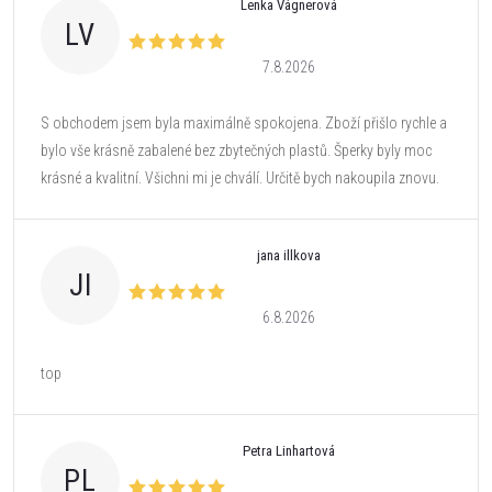
Lenka Vágnerová
LV
7.8.2026
S obchodem jsem byla maximálně spokojena. Zboží přišlo rychle a
bylo vše krásně zabalené bez zbytečných plastů. Šperky byly moc
krásné a kvalitní. Všichni mi je chválí. Určitě bych nakoupila znovu.
jana illkova
JI
6.8.2026
top
Petra Linhartová
PL