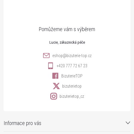
p
a
t
Lucie
í
eshop
@
bizuterie-top.cz
+420 777 72 67 23
BizuterieTOP
bizuterietop
bizuterietop_cz
Informace pro vás