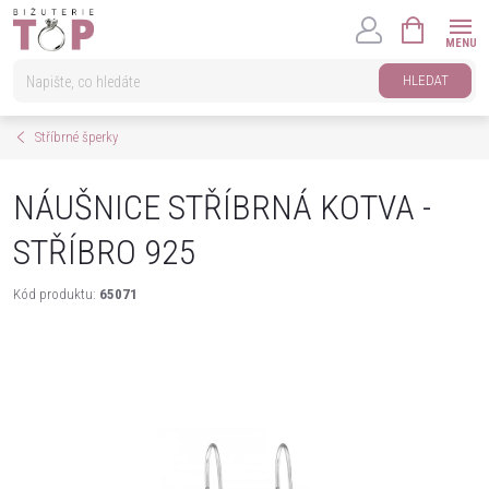
Přejít
NÁKUPNÍ
na
KOŠÍK
obsah
HLEDAT
Stříbrné šperky
NÁUŠNICE STŘÍBRNÁ KOTVA -
STŘÍBRO 925
Kód produktu:
65071