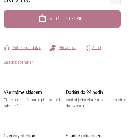
Měrná
cena:
VLOŽIT DO KOŠÍKU
Dotaz k produktu
Hlídací pes
Sdílet
Značka:
For Silver
Vše máme skladem
Dodání do 24 hodin
Tisíce produktů máme připravené k
Vaši objednávku zpravidla doručíme
odeslání
do 24 hodin
Ověřený obchod
Snadné reklamace