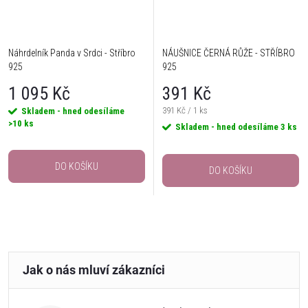
Náhrdelník Panda v Srdci - Stříbro
NÁUŠNICE ČERNÁ RŮŽE - STŘÍBRO
925
925
1 095 Kč
391 Kč
Měrná
391 Kč / 1 ks
Skladem - hned odesíláme
>10 ks
cena:
Skladem - hned odesíláme
3 ks
DO KOŠÍKU
DO KOŠÍKU